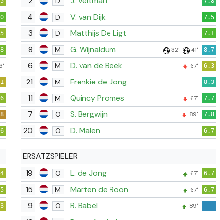
2
J. Veltman
D
.5
7.8
4
V. van Dijk
D
.0
7.5
3
Matthijs De Ligt
D
.5
7.1
8
G. Wijnaldum
M
32'
41'
.8
8.7
6
D. van de Beek
M
3'
67'
6.3
21
Frenkie de Jong
M
.1
8.3
11
Quincy Promes
M
67'
.6
7.7
7
S. Bergwijn
O
89'
.8
7.8
20
D. Malen
O
.6
6.7
ERSATZSPIELER
19
L. de Jong
O
67'
.4
6.7
15
Marten de Roon
M
67'
.5
6.7
9
R. Babel
O
89'
.3
–