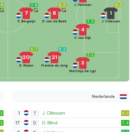
J. Veltman
.6
7.8
6.3
6.3
7
6
1
v
S. Bergwijn
D. van de Beek
J. Cillessen
7.5
4
V. van Dijk
6.7
8.3
7.1
20
21
3
D. Malen
Frenkie de Jong
Matthijs De Ligt
Niederlande
1
J. Cillessen
T
.2
6.3
17
D. Blind
D
.1
7.4