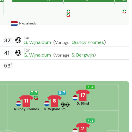
Niederlande
Tor
32'
G. Wijnaldum
(
Quincy Promes
)
Vorlage:
Tor
41'
G. Wijnaldum
(
S. Bergwijn
)
Vorlage:
53'
7.4
7.7
8.7
17
11
8
D. Blind
Quincy Promes
G. Wijnaldum
7.8
2