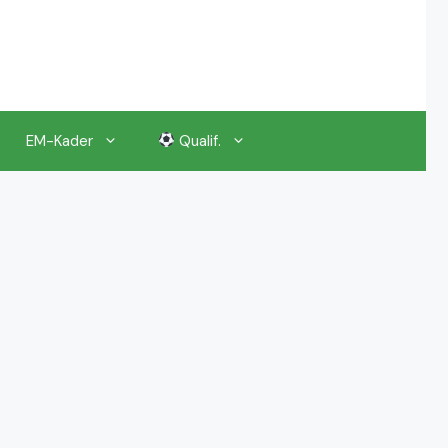
EM-Kader
Qualif.
EM 2024 Gruppenauslosung
EM 2024 Kalender, Termine
EM 2024 Anstoßzeiten & Uhrzeiten
EM 2024 Tickets Preise & Eintrittskarten