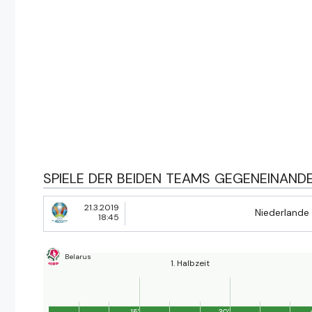
SPIELE DER BEIDEN TEAMS GEGENEINAND
21.3.2019
Niederlande
18:45
Belarus
1. Halbzeit
15'
30'