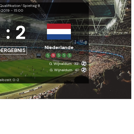
ualifikation
Spieltag 8
|
0.2019
-
15:00
:
2
Niederlande
DERGEBNIS
S
N
S
S
S
G. Wijnaldum
32'
G. Wijnaldum
41'
albzeit: 0-2