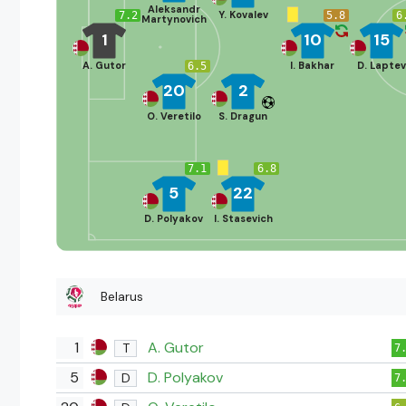
Aleksandr
Y. Kovalev
7.2
5.8
6
Martynovich
1
10
15
A. Gutor
I. Bakhar
D. Lapte
6.5
20
2
O. Veretilo
S. Dragun
7.1
6.8
5
22
D. Polyakov
I. Stasevich
Belarus
1
A. Gutor
T
7
5
D. Polyakov
D
7