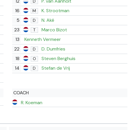
12
P. van Aanholt
D
16
K. Strootman
M
5
N. Aké
D
23
Marco Bizot
T
13
Kenneth Vermeer
22
D. Dumfries
D
18
Steven Berghuis
O
14
Stefan de Vrij
D
COACH
R. Koeman