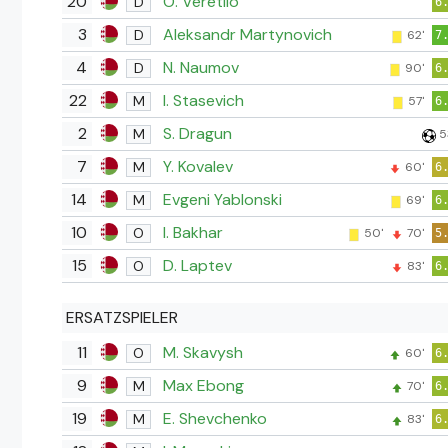
20
O. Veretilo
D
6
3
Aleksandr Martynovich
D
62'
7
4
N. Naumov
D
90'
6
22
I. Stasevich
M
57'
6
2
S. Dragun
M
5
7
Y. Kovalev
M
60'
6
14
Evgeni Yablonski
M
69'
6
10
I. Bakhar
O
50'
70'
5
15
D. Laptev
O
83'
6
ERSATZSPIELER
11
M. Skavysh
O
60'
6
9
Max Ebong
M
70'
6
19
E. Shevchenko
M
83'
6