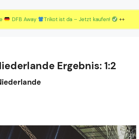
2.EM Spieltag vom 19. bis 22.06.
3.EM Spieltag vom 23. bis 26.06.
ue
DFB Away
Trikot ist da – Jetzt kaufen!
++
iederlande Ergebnis: 1:2
 Niederlande