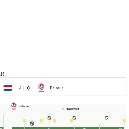
ER
4
0
Belarus
Belarus
2. Halbzeit
45'
60'
75'
90'