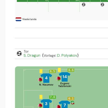
Niederlande
Tor
S. Dragun
(
:
D. Polyakov
)
Vorlage
6.6
6.5
14
4
Evgeni
N. Naumov
Yablonski
7.0
6.1
3
7