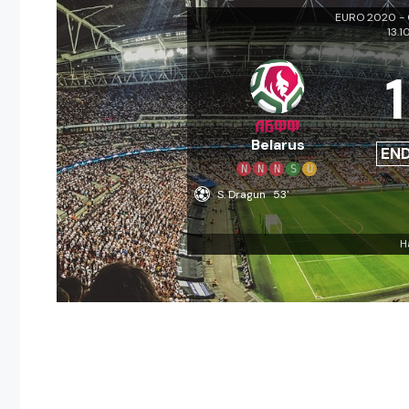
EURO 2020 - Q
13.1
1
Belarus
EN
N
N
N
S
U
S. Dragun
53'
H