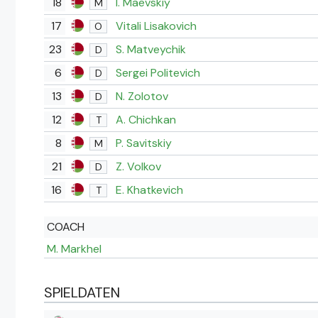
18
I. Maevskiy
M
17
Vitali Lisakovich
O
23
S. Matveychik
D
6
Sergei Politevich
D
13
N. Zolotov
D
12
A. Chichkan
T
8
P. Savitskiy
M
21
Z. Volkov
D
16
E. Khatkevich
T
COACH
M. Markhel
SPIELDATEN