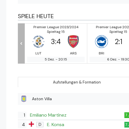
SPIELE HEUTE
2023/2024
Premier League 2023/2024
Premier League 20
15
Spieltag 15
Spieltag 15
3
:
4
2
:
1
<
BUR
LUT
ARS
BRI
:30
5 Dez.
-
20:15
6 Dez.
-
19:3
Aufstellungen & Formation
Aston Villa
1
Emiliano Martínez
7
4
E. Konsa
D
7