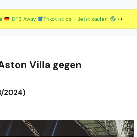
2.EM Spieltag vom 19. bis 22.06.
3.EM Spieltag vom 23. bis 26.06.
ue
DFB Away
Trikot ist da – Jetzt kaufen!
++
Aston Villa gegen
3/2024)