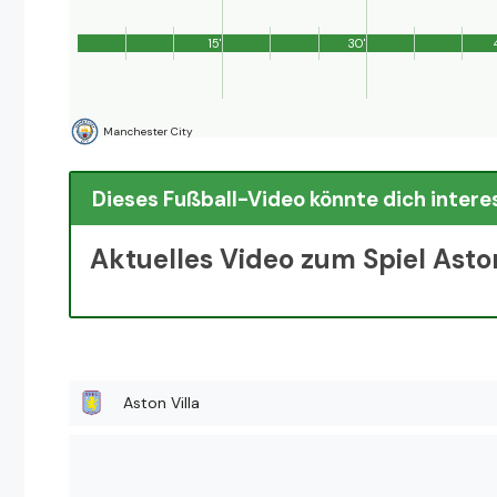
15'
30'
Manchester City
Dieses Fußball-Video könnte dich intere
Aktuelles Video zum Spiel Asto
Aston Villa