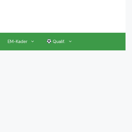
EM-Kader
Qualif.
EM 2024 Gruppenauslosung
EM 2024 Kalender, Termine
EM 2024 Anstoßzeiten & Uhrzeiten
EM 2024 Tickets Preise & Eintrittskarten