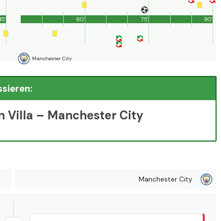
45'
60'
75'
90'
Manchester City
ssieren:
n Villa – Manchester City
Manchester City