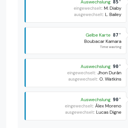
Auswechslung
85'
M. Diaby
eingewechselt:
L. Bailey
ausgewechselt:
Gelbe Karte
87'
Boubacar Kamara
Time wasting
Auswechslung
90'
Jhon Durán
eingewechselt:
O. Watkins
ausgewechselt:
Auswechslung
90'
Álex Moreno
eingewechselt:
Lucas Digne
ausgewechselt: