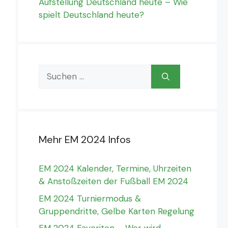
Aufstellung Deutschland heute – Wie
spielt Deutschland heute?
/2024
Premier League 2023/2024
Premier League 2023/2
Spieltag 15
Spieltag 15
Suchen
0
:
2
1
:
0
nach:
LIV
CRY
BOU
AST
MA
6 Dez.
-
19:30
6 Dez.
-
20:15
Mehr EM 2024 Infos
EM 2024 Kalender, Termine, Uhrzeiten
& Anstoßzeiten der Fußball EM 2024
EM 2024 Turniermodus &
Gruppendritte, Gelbe Karten Regelung