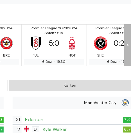
23/2024
Premier League 2023/2024
Premier League 2023
Spieltag 15
Spieltag 15
5
:
0
0
:
2
>
BRE
FUL
NOT
SHE
0
6 Dez.
-
19:30
6 Dez.
-
19:30
Karten
Manchester City
31
Ederson
.3
7.6
2
Kyle Walker
D
.7
6.7