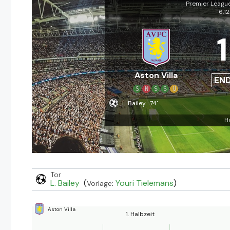
Premier Leagu
6.1
1
Aston Villa
EN
S
N
S
S
U
L. Bailey
74'
H
Tor
L. Bailey
(
:
Youri Tielemans
)
Vorlage
Aston Villa
1. Halbzeit