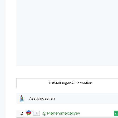
Aufstellungen & Formation
Aserbaidschan
12
Ş. Məhəmmədəliyev
T
7