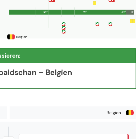
60'
75'
90'
3'
Belgien
ssieren:
baidschan – Belgien
Belgien