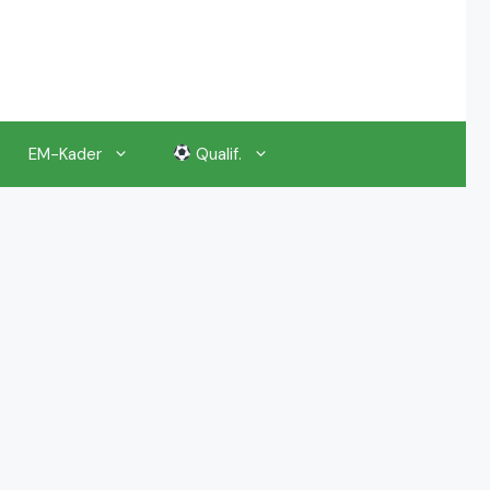
EM-Kader
Qualif.
EM 2024 Gruppenauslosung
EM 2024 Kalender, Termine
EM 2024 Anstoßzeiten & Uhrzeiten
EM 2024 Tickets Preise & Eintrittskarten