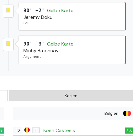
Gelbe Karte
90' +2'
Jeremy Doku
Foul
Gelbe Karte
90' +3'
Michy Batshuayi
Argument
Karten
Belgien
12
Koen Casteels
T
.9
7.6