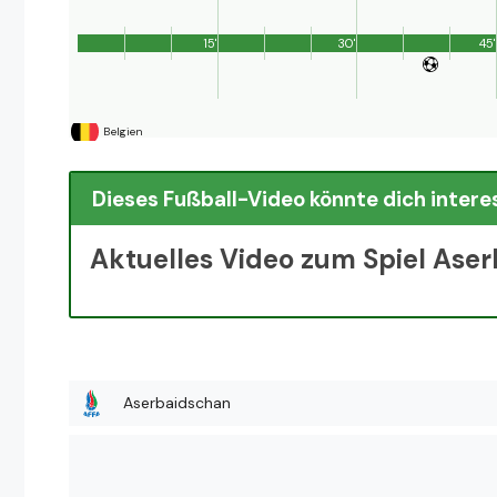
15'
30'
45'
Belgien
Dieses Fußball-Video könnte dich intere
Aktuelles Video zum Spiel Aser
Aserbaidschan