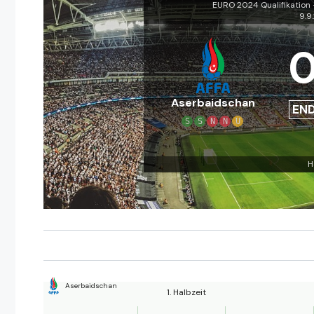
EURO 2024 Qualifikation 
9.9
Aserbaidschan
EN
S
S
N
N
U
H
Aserbaidschan
1. Halbzeit