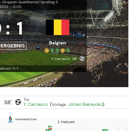
- Gruppen Qualifikation
Spieltag 5
|
.2023
-
12:00
0
:
1
Belgien
DERGEBNIS
U
S
S
U
S
Y. Carrasco
38'
albzeit: 0-1
Tor
38'
Y. Carrasco
(
Johan Bakayoko
)
Vorlage:
Aserbaidschan
2. Halbzeit