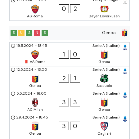
0
2
AS Roma
Bayer Leverkusen
Genoa
S
U
S
N
S
19.5.2024
-
18:45
Serie A (Italien)
1
0
AS Roma
Genoa
12.5.2024
-
13:00
Serie A (Italien)
2
1
Genoa
Sassuolo
5.5.2024
-
16:00
Serie A (Italien)
3
3
AC Milan
Genoa
29.4.2024
-
18:45
Serie A (Italien)
3
0
Genoa
Cagliari