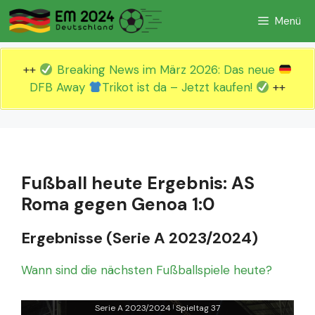
Zum
Menü
Inhalt
springen
++
Breaking News im März 2026: Das neue
DFB Away
Trikot ist da – Jetzt kaufen!
++
Fußball heute Ergebnis: AS
Roma gegen Genoa 1:0
Ergebnisse (Serie A 2023/2024)
Wann sind die nächsten Fußballspiele heute?
Serie A 2023/2024
Spieltag 37
|