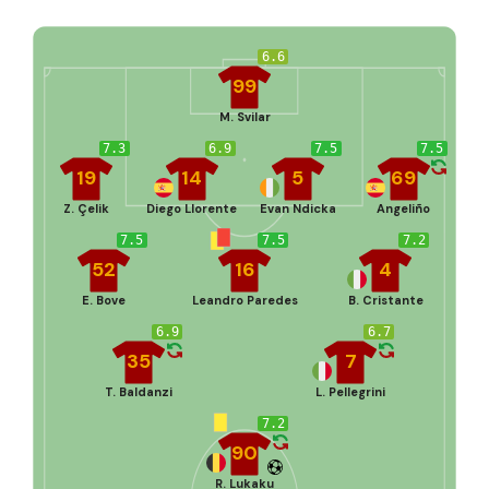
6.6
99
M. Svilar
7.3
6.9
7.5
7.5
19
14
5
69
Z. Çelik
Diego Llorente
Evan Ndicka
Angeliño
7.5
7.5
7.2
52
16
4
E. Bove
Leandro Paredes
B. Cristante
6.9
6.7
35
7
T. Baldanzi
L. Pellegrini
7.2
90
R. Lukaku