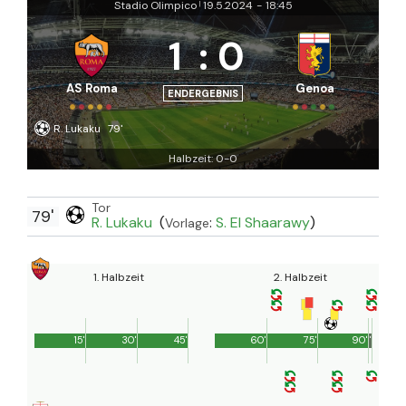
Stadio Olimpico
19.5.2024
-
18:45
|
1
:
0
AS Roma
Genoa
ENDERGEBNIS
R. Lukaku
79'
Halbzeit: 0-0
Tor
79'
R. Lukaku
(
:
S. El Shaarawy
)
Vorlage
1. Halbzeit
2. Halbzeit
15'
30'
45'
60'
75'
90'
1'