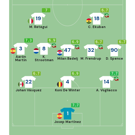
7
6.7
19
18
M. Retegui
C. Ekuban
7.3
6.9
6.9
6.7
6.7
3
8
47
32
90
Aarón
K.
Milan Badelj
M. Frendrup
D. Spence
Martín
Strootman
6.7
6.9
7.7
22
4
14
Johan Vásquez
Koni De Winter
A. Vogliacco
7.7
1
Josep Martínez