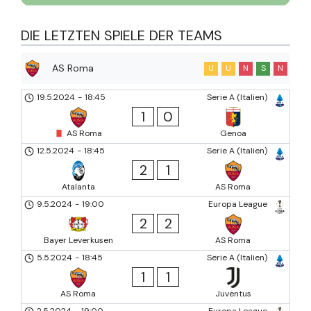
DIE LETZTEN SPIELE DER TEAMS
AS Roma
U
U
N
S
N
19.5.2024
-
18:45
Serie A (Italien)
1
0
AS Roma
Genoa
12.5.2024
-
18:45
Serie A (Italien)
2
1
Atalanta
AS Roma
9.5.2024
-
19:00
Europa League
2
2
Bayer Leverkusen
AS Roma
5.5.2024
-
18:45
Serie A (Italien)
1
1
AS Roma
Juventus
2.5.2024
-
19:00
Europa League