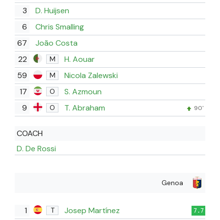
3
D. Huijsen
6
Chris Smalling
67
João Costa
22
H. Aouar
M
59
Nicola Zalewski
M
17
S. Azmoun
O
9
T. Abraham
O
90'
COACH
D. De Rossi
Genoa
1
Josep Martínez
T
7.7