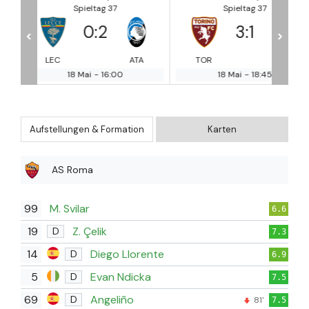
Spieltag 37
Spieltag 37
3
:
1
0
:
2
<
>
ATA
TOR
MIL
SAS
CA
18 Mai
-
18:45
19 Mai
-
10:30
Aufstellungen & Formation
Karten
AS Roma
99
M. Svilar
6.6
19
Z. Çelik
D
7.3
14
Diego Llorente
D
6.9
5
Evan Ndicka
D
7.5
69
Angeliño
D
81'
7.5