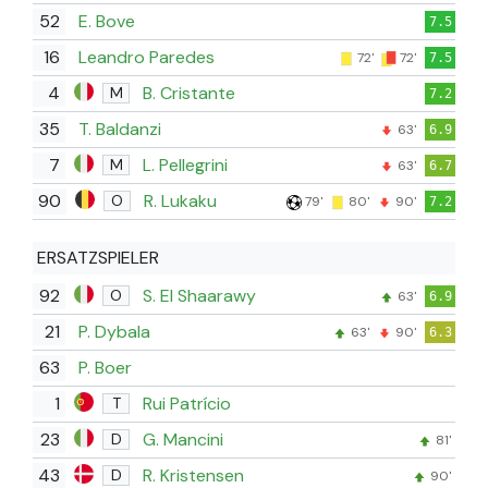
52
E. Bove
7.5
16
Leandro Paredes
72'
72'
7.5
4
B. Cristante
M
7.2
35
T. Baldanzi
63'
6.9
7
L. Pellegrini
M
63'
6.7
90
R. Lukaku
O
79'
80'
90'
7.2
ERSATZSPIELER
92
S. El Shaarawy
O
63'
6.9
21
P. Dybala
63'
90'
6.3
63
P. Boer
1
Rui Patrício
T
23
G. Mancini
D
81'
43
R. Kristensen
D
90'