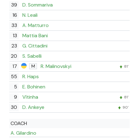
39
D. Sommariva
16
N. Leali
33
A. Matturro
13
Mattia Bani
23
G. Cittadini
20
S. Sabelli
17
R. Malinovskyi
M
81'
55
R. Haps
5
E. Bohinen
9
Vítinha
81'
30
D. Ankeye
90'
COACH
A. Gilardino