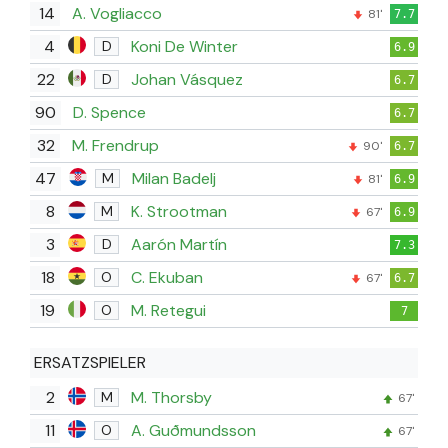
14
A. Vogliacco
81'
7.7
4
Koni De Winter
D
6.9
22
Johan Vásquez
D
6.7
90
D. Spence
6.7
32
M. Frendrup
90'
6.7
47
Milan Badelj
M
81'
6.9
8
K. Strootman
M
67'
6.9
3
Aarón Martín
D
7.3
18
C. Ekuban
O
67'
6.7
19
M. Retegui
O
7
ERSATZSPIELER
2
M. Thorsby
M
67'
11
A. Guðmundsson
O
67'