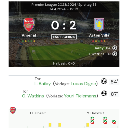
Premier League 2023/2024
Spieltag 33
|
14.4.2024
-
15:30
0
:
2
Arsenal
Aston Villa
ENDERGEBNIS
L. Bailey
84'
O. Watkins
87'
Halbzeit: 0-0
Tor
84'
L. Bailey
(
Lucas Digne
)
Vorlage:
Tor
87'
O. Watkins
(
Youri Tielemans
)
Vorlage:
1. Halbzeit
2. Halbzeit