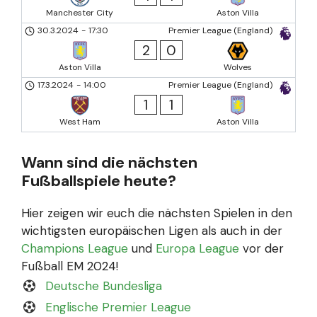
Manchester City
Aston Villa
30.3.2024
-
17:30
Premier League (England)
2
0
Aston Villa
Wolves
17.3.2024
-
14:00
Premier League (England)
1
1
West Ham
Aston Villa
Wann sind die nächsten
Fußballspiele heute?
Hier zeigen wir euch die nächsten Spielen in den
wichtigsten europäischen Ligen als auch in der
Champions League
und
Europa League
vor der
Fußball EM 2024!
Deutsche Bundesliga
Englische Premier League