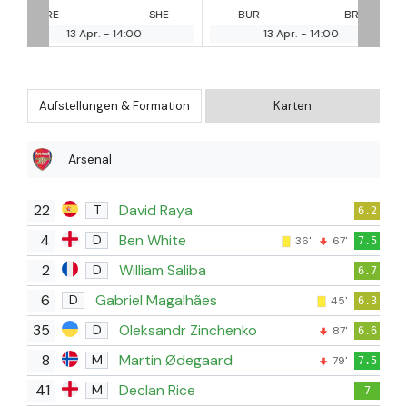
SHE
BUR
BRI
MAC
LU
13 Apr.
-
14:00
13 Apr.
-
14:00
Aufstellungen & Formation
Karten
Arsenal
22
David Raya
T
6.2
4
Ben White
D
36'
67'
7.5
2
William Saliba
D
6.7
6
Gabriel Magalhães
D
45'
6.3
35
Oleksandr Zinchenko
D
87'
6.6
8
Martin Ødegaard
M
79'
7.5
41
Declan Rice
M
7