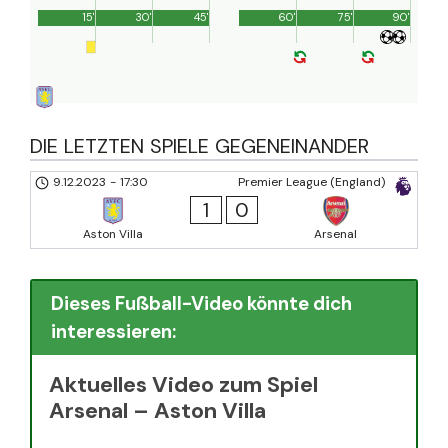
15'
30'
45'
60'
75'
90'
DIE LETZTEN SPIELE GEGENEINANDER
9.12.2023
-
17:30
Premier League (England)
1
0
Aston Villa
Arsenal
Dieses Fußball-Video könnte dich
interessieren:
Aktuelles Video zum Spiel
Arsenal – Aston Villa