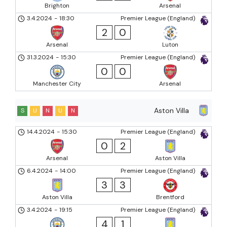
Brighton
Arsenal
3.4.2024
-
18:30
Premier League (England)
2
0
Arsenal
Luton
31.3.2024
-
15:30
Premier League (England)
0
0
Manchester City
Arsenal
Aston Villa
S
U
N
U
N
14.4.2024
-
15:30
Premier League (England)
0
2
Arsenal
Aston Villa
6.4.2024
-
14:00
Premier League (England)
3
3
Aston Villa
Brentford
3.4.2024
-
19:15
Premier League (England)
4
1