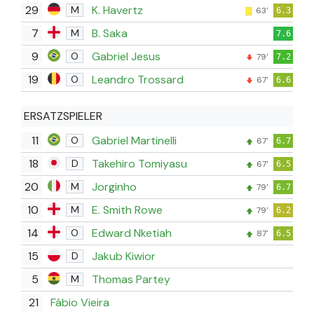
29
K. Havertz
M
63'
6.3
7
B. Saka
M
7.6
9
Gabriel Jesus
O
79'
7.2
19
Leandro Trossard
O
67'
6.6
ERSATZSPIELER
11
Gabriel Martinelli
O
67'
6.7
18
Takehiro Tomiyasu
D
67'
6.5
20
Jorginho
M
79'
6.7
10
E. Smith Rowe
M
79'
6.2
14
Edward Nketiah
O
87'
6.5
15
Jakub Kiwior
D
5
Thomas Partey
M
21
Fábio Vieira