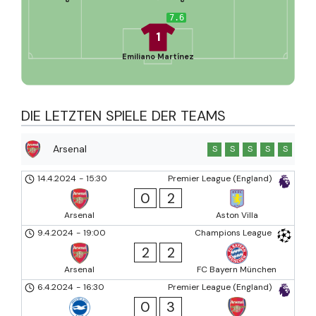
7.6
1
Emiliano Martínez
DIE LETZTEN SPIELE DER TEAMS
Arsenal
S
S
S
S
S
14.4.2024
-
15:30
Premier League (England)
0
2
Arsenal
Aston Villa
9.4.2024
-
19:00
Champions League
2
2
Arsenal
FC Bayern München
6.4.2024
-
16:30
Premier League (England)
0
3