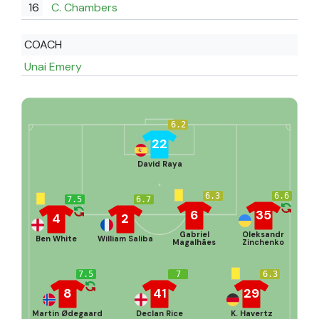
16
C. Chambers
COACH
Unai Emery
6.2
22
David Raya
6.3
6.6
7.5
6.7
6
35
4
2
Gabriel
Oleksandr
Ben White
William Saliba
Magalhães
Zinchenko
7.5
7
6.3
8
41
29
Martin Ødegaard
Declan Rice
K. Havertz