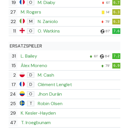
19
M. Diaby
O
61'
6.7
27
M. Rogers
14'
6.3
22
N. Zaniolo
M
79'
6.3
11
O. Watkins
O
87'
7.6
ERSATZSPIELER
31
L. Bailey
61'
84'
7.2
15
Álex Moreno
79'
6.9
2
M. Cash
D
17
Clément Lenglet
D
24
Jhon Durán
O
25
Robin Olsen
T
29
K. Kesler-Hayden
47
T. Iroegbunam