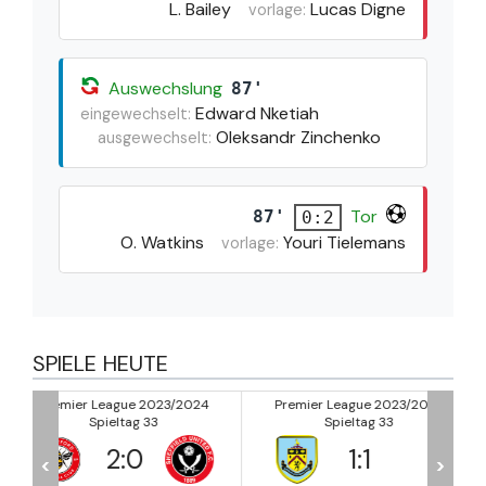
L. Bailey
Lucas Digne
vorlage:
Auswechslung
87'
Edward Nketiah
eingewechselt:
Oleksandr Zinchenko
ausgewechselt:
Tor
87'
0:2
O. Watkins
Youri Tielemans
vorlage:
SPIELE HEUTE
2024
Premier League 2023/2024
Premier League 2023/20
Spieltag 33
Spieltag 33
1
:
1
5
:
1
<
>