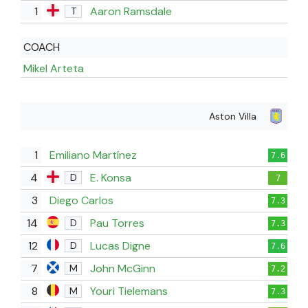
1
Aaron Ramsdale
T
COACH
Mikel Arteta
Aston Villa
1
Emiliano Martínez
7.6
4
E. Konsa
D
7
3
Diego Carlos
7.3
14
Pau Torres
D
7.3
12
Lucas Digne
D
7.6
7
John McGinn
M
7.2
8
Youri Tielemans
M
7.3