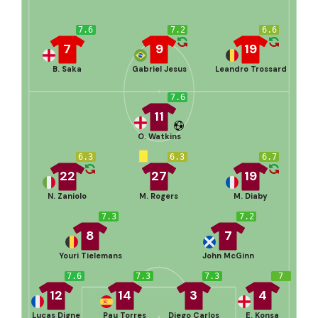
7.6
7.2
6.6
7
9
19
B. Saka
Gabriel Jesus
Leandro Trossard
7.6
11
O. Watkins
6.3
6.3
6.7
22
27
19
N. Zaniolo
M. Rogers
M. Diaby
7.3
7.2
8
7
Youri Tielemans
John McGinn
7.6
7.3
7.3
7
12
14
3
4
Lucas Digne
Pau Torres
Diego Carlos
E. Konsa