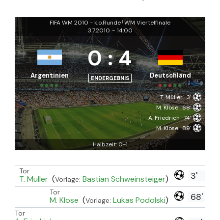
FIFA WM 2010 - k.o.Runde
WM Viertelfinale
|
3.7.2010
-
14:00
0
:
4
Argentinien
Deutschland
ENDERGEBNIS
T. Müller
3'
M. Klose
68'
A. Friedrich
74'
M. Klose
89'
Halbzeit: 0-1
Tor
3'
T. Müller
(
Bastian Schweinsteiger
)
Vorlage:
Tor
68'
M. Klose
(
Lukas Podolski
)
Vorlage:
Tor