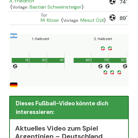
A. Friedrich
74'
(
Bastian Schweinsteiger
)
Vorlage:
Tor
89'
M. Klose
(
Mesut Özil
)
Vorlage:
1. Halbzeit
2. Halbzeit
15'
30'
45'
60'
75'
90'
Dieses Fußball-Video könnte dich
interessieren:
Aktuelles Video zum Spiel
Argentinien – Deutschland