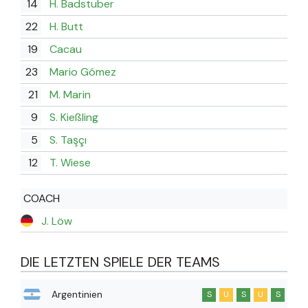
14
H. Badstuber
22
H. Butt
19
Cacau
23
Mario Gómez
21
M. Marin
9
S. Kießling
5
S. Taşçı
12
T. Wiese
COACH
J. Löw
DIE LETZTEN SPIELE DER TEAMS
Argentinien
S
U
S
U
S