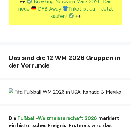
++
Breaking News im März 2026: Das
neue
DFB Away
Trikot ist da – Jetzt
kaufen!
++
Das sind die 12 WM 2026 Gruppen in
der Vorrunde
Die
Fußball-Weltmeisterschaft 2026
markiert
ein historisches Ereignis: Erstmals wird das