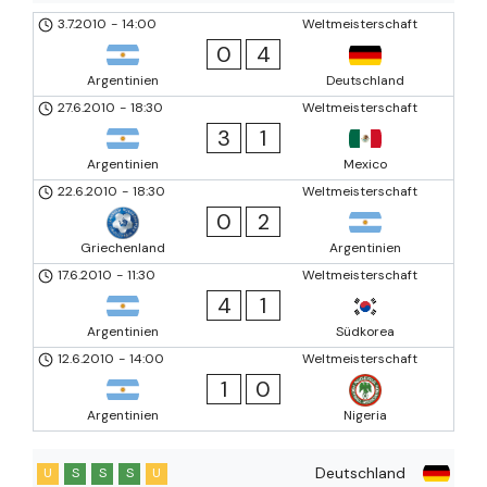
3.7.2010
-
14:00
Weltmeisterschaft
0
4
Argentinien
Deutschland
27.6.2010
-
18:30
Weltmeisterschaft
3
1
Argentinien
Mexico
22.6.2010
-
18:30
Weltmeisterschaft
0
2
Griechenland
Argentinien
17.6.2010
-
11:30
Weltmeisterschaft
4
1
Argentinien
Südkorea
12.6.2010
-
14:00
Weltmeisterschaft
1
0
Argentinien
Nigeria
Deutschland
U
S
S
S
U