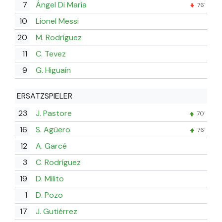
7
Ángel Di María
76'
10
Lionel Messi
20
M. Rodríguez
11
C. Tevez
9
G. Higuaín
ERSATZSPIELER
23
J. Pastore
70'
16
S. Agüero
76'
12
A. Garcé
3
C. Rodríguez
19
D. Milito
1
D. Pozo
17
J. Gutiérrez