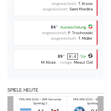
T. Kroos
eingewechselt:
Sami Khedira
ausgewechselt:
Auswechslung
84'
P. Trochowski
eingewechselt:
T. Müller
ausgewechselt:
Tor
89'
0:4
M. Klose
Mesut Özil
vorlage:
SPIELE HEUTE
runde
FIFA WM 2010 - WM Vorrunde
FIFA WM 2010 - WM Vorru
Spieltag 2
Spieltag 2