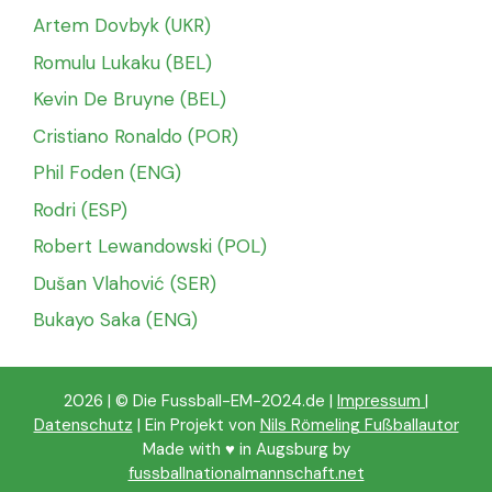
Artem Dovbyk (UKR)
Romulu Lukaku (BEL)
Kevin De Bruyne (BEL)
Cristiano Ronaldo (POR)
Phil Foden (ENG)
Rodri (ESP)
Robert Lewandowski (POL)
Dušan Vlahović (SER)
Bukayo Saka (ENG)
2026 | © Die Fussball-EM-2024.de |
Impressum
|
Datenschutz
| Ein Projekt von
Nils Römeling Fußballautor
Made with ♥️ in Augsburg by
fussballnationalmannschaft.net