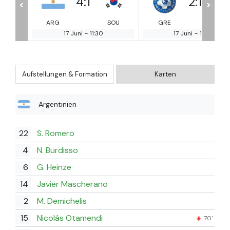
2
:
1
0
:
2
<
>
OU
GRE
NIG
FRA
ME
17 Juni
-
14:00
17 Juni
-
18:30
Aufstellungen & Formation
Karten
Argentinien
22
S. Romero
4
N. Burdisso
6
G. Heinze
14
Javier Mascherano
2
M. Demichelis
15
Nicolás Otamendi
70'