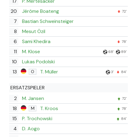
17
P. Mertesacker
20
Jérôme Boateng
72'
7
Bastian Schweinsteiger
8
Mesut Özil
6
Sami Khedira
78'
11
M. Klose
68'
89'
10
Lukas Podolski
13
T. Müller
O
3'
84'
ERSATZSPIELER
2
M. Jansen
72'
18
T. Kroos
M
78'
15
P. Trochowski
84'
4
D. Aogo