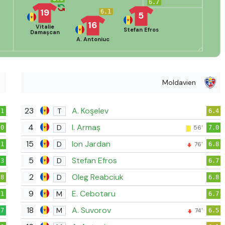
6.7
19
6.1
5
16
Vitalie
Stefan Efros
Damașcan
A. Antoniuc
Moldavien
23
A. Koşelev
T
.1
6.4
4
I. Armaș
D
56'
.0
7.0
15
Ion Jardan
D
76'
.1
6.8
5
Stefan Efros
D
.3
6.7
2
Oleg Reabciuk
D
.8
6.8
9
E. Cebotaru
M
.1
6.7
18
A. Suvorov
M
74'
.7
6.5