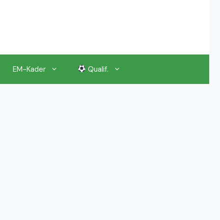
EM-Kader
Qualif.
EM 2024 Gruppenauslosung
EM 2024 Kalender, Termine
EM 2024 Anstoßzeiten & Uhrzeiten
EM 2024 Tickets Preise & Eintrittskarten