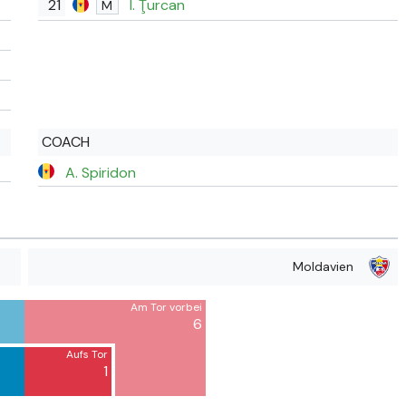
21
I. Ţurcan
M
COACH
A. Spiridon
Moldavien
Am Tor vorbei
6
Aufs Tor
1