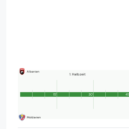
Albanien
1. Halbzeit
15'
30'
45
Moldavien