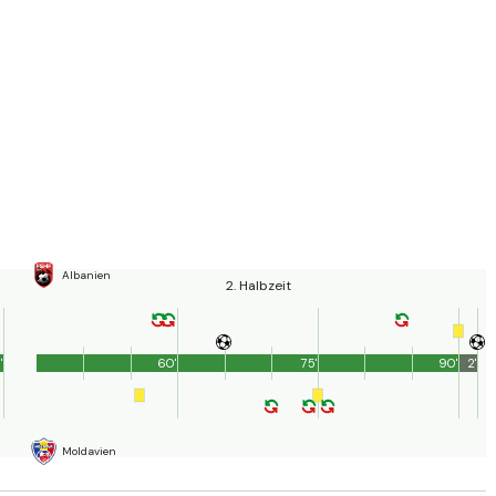
Albanien
2. Halbzeit
'
60'
75'
90'
2'
Moldavien