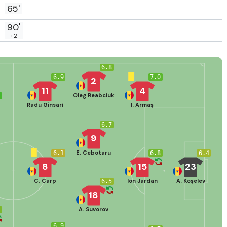
65'
90'
+2
6.8
6.9
7.0
2
11
4
Oleg Reabciuk
2
Radu Gînsari
I. Armaș
6.7
9
E. Cebotaru
6.1
6.8
6.4
8
15
23
C. Carp
Ion Jardan
A. Koşelev
6.5
18
A. Suvorov
7
6.9