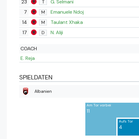
23
G. Selmani
T
7
Emanuele Ndoj
M
14
Taulant Xhaka
M
17
N. Aliji
D
COACH
E. Reja
SPIELDATEN
Albanien
Am Tor vorbei
11
Aufs Tor
4