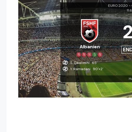
EURO 2020 - Q
11.
Albanien
EN
N
N
N
S
N
S. Çikalleshi
65'
Y. Ramadani
90'+2'
H