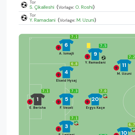
Tor
S. Çikalleshi
(
:
O. Roshi
)
Vorlage
Tor
Y. Ramadani
(
:
M. Uzuni
)
Vorlage
7.1
6
7.5
9
A. Ismajli
7.
Y. Ramadani
11
6.8
4
M. Uzuni
Elseid Hysaj
7.1
7.3
7.0
1
5
20
E. Berisha
F. Veseli
Ergys Kaçe
7.1
3
6.
10
E. Lenjani