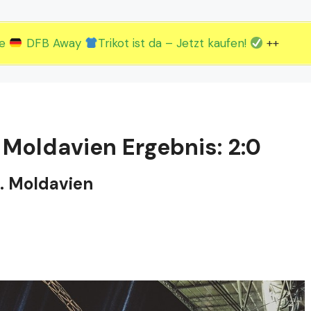
2.EM Spieltag vom 19. bis 22.06.
3.EM Spieltag vom 23. bis 26.06.
ue
DFB Away
Trikot ist da – Jetzt kaufen!
++
 Moldavien Ergebnis: 2:0
s. Moldavien