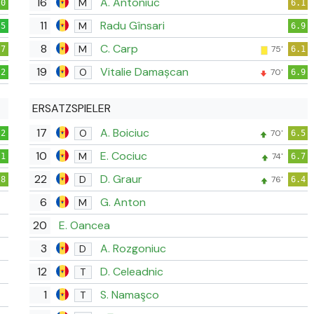
16
A. Antoniuc
M
.0
6.1
11
Radu Gînsari
M
.5
6.9
8
C. Carp
M
75'
.7
6.1
19
Vitalie Damașcan
O
70'
.2
6.9
ERSATZSPIELER
17
A. Boiciuc
O
70'
.2
6.5
10
E. Cociuc
M
74'
.1
6.7
22
D. Graur
D
76'
.8
6.4
6
G. Anton
M
20
E. Oancea
3
A. Rozgoniuc
D
12
D. Celeadnic
T
1
S. Namaşco
T