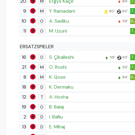
20
Ergys Kaçe
M
84'
7
9
Y. Ramadani
M
90'
90'
7
10
A. Sadiku
O
58'
6
11
M. Uzuni
O
7
ERSATZSPIELER
16
S. Çikalleshi
O
58'
65'
7
21
O. Roshi
M
59'
7
8
K. Qose
M
84'
6
18
K. Dermaku
D
12
A. Hoxha
T
19
B. Balaj
O
2
I. Balliu
D
13
E. Mihaj
D