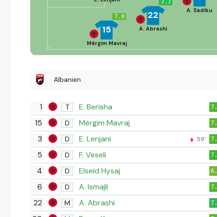
7.7
A. Sadiku
22
7.0
15
A. Abrashi
Mërgim Mavraj
Albanien
1
E. Berisha
T
7
15
Mërgim Mavraj
D
7
3
E. Lenjani
D
59'
7
5
F. Veseli
D
7
4
Elseid Hysaj
D
6
6
A. Ismajli
D
7
22
A. Abrashi
M
7