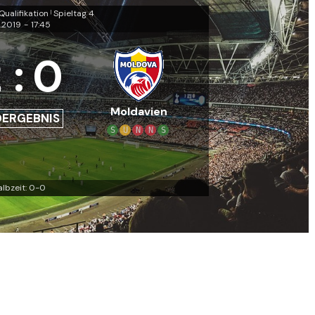
ualifikation
Spieltag 4
|
6.2019
-
17:45
2
:
0
Moldavien
DERGEBNIS
S
U
N
N
S
albzeit: 0-0