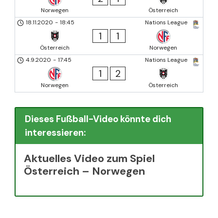
Norwegen
Österreich
18.11.2020
-
18:45
Nations League
1
1
Österreich
Norwegen
4.9.2020
-
17:45
Nations League
1
2
Norwegen
Österreich
Dieses Fußball-Video könnte dich
interessieren:
Aktuelles Video zum Spiel
Österreich – Norwegen