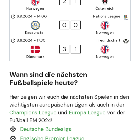
2
1
Norwegen
Österreich
6.9.2024
-
14:00
Nations League
0
0
Kasachstan
Norwegen
8.6.2024
-
17:30
Freundschaft
3
1
Dänemark
Norwegen
Wann sind die nächsten
Fußballspiele heute?
Hier zeigen wir euch die nächsten Spielen in den
wichtigsten europäischen Ligen als auch in der
Champions League
und
Europa League
vor der
Fußball EM 2024!
Deutsche Bundesliga
Englische Premier League