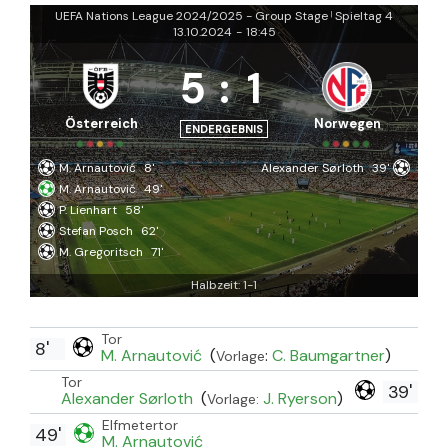
UEFA Nations League 2024/2025 - Group Stage
Spieltag 4
|
13.10.2024
-
18:45
5
:
1
Österreich
Norwegen
ENDERGEBNIS
M. Arnautović
8'
Alexander Sørloth
39'
M. Arnautović
49'
P. Lienhart
58'
Stefan Posch
62'
M. Gregoritsch
71'
Halbzeit: 1-1
Tor
8'
M. Arnautović
(
:
C. Baumgartner
)
Vorlage
Tor
39'
Alexander Sørloth
(
J. Ryerson
)
Vorlage:
Elfmetertor
49'
M. Arnautović