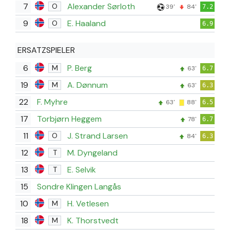
7
Alexander Sørloth
O
39'
84'
7.2
9
E. Haaland
O
6.9
ERSATZSPIELER
6
P. Berg
M
63'
6.7
19
A. Dønnum
M
63'
6.3
22
F. Myhre
63'
88'
6.5
17
Torbjørn Heggem
78'
6.7
11
J. Strand Larsen
O
84'
6.3
12
M. Dyngeland
T
13
E. Selvik
T
15
Sondre Klingen Langås
10
H. Vetlesen
M
18
K. Thorstvedt
M