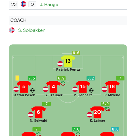
23
J. Hauge
O
COACH
S. Solbakken
6.6
13
Patrick Pentz
7.5
6.9
8.2
7
5
4
15
16
Stefan Posch
G. Trauner
P. Lienhart
P. Mwene
7
6.9
6
20
N. Seiwald
K. Laimer
7
7.6
8.6