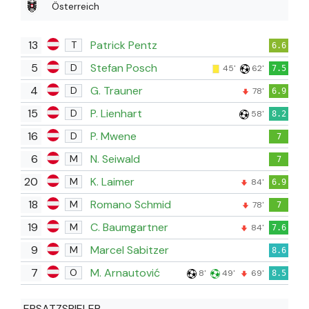
Österreich
13
Patrick Pentz
T
6.6
5
Stefan Posch
D
45'
62'
7.5
4
G. Trauner
D
78'
6.9
15
P. Lienhart
D
58'
8.2
16
P. Mwene
D
7
6
N. Seiwald
M
7
20
K. Laimer
M
84'
6.9
18
Romano Schmid
M
78'
7
19
C. Baumgartner
M
84'
7.6
9
Marcel Sabitzer
M
8.6
7
M. Arnautović
O
8'
49'
69'
8.5
ERSATZSPIELER