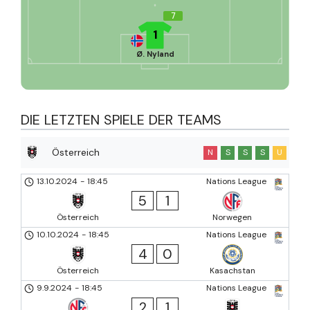
7
1
Ø. Nyland
DIE LETZTEN SPIELE DER TEAMS
Österreich
N
S
S
S
U
13.10.2024
-
18:45
Nations League
5
1
Österreich
Norwegen
10.10.2024
-
18:45
Nations League
4
0
Österreich
Kasachstan
9.9.2024
-
18:45
Nations League
2
1