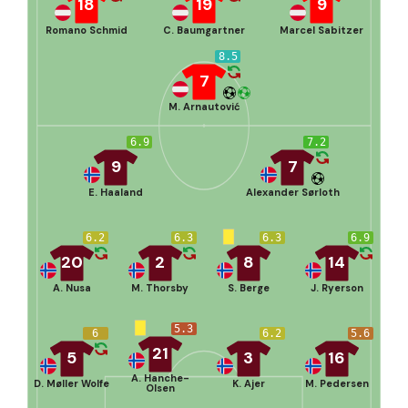
18
19
9
Romano Schmid
C. Baumgartner
Marcel Sabitzer
8.5
7
M. Arnautović
6.9
7.2
9
7
E. Haaland
Alexander Sørloth
6.2
6.3
6.3
6.9
20
2
8
14
A. Nusa
M. Thorsby
S. Berge
J. Ryerson
5.3
6
6.2
5.6
21
5
3
16
A. Hanche-
D. Møller Wolfe
K. Ajer
M. Pedersen
Olsen