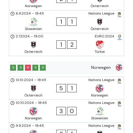
Norwegen
Österreich
6.9.2024
-
18:45
Nations League
1
1
Slowenien
Österreich
2.7.2024
-
19:00
EURO 2024
1
2
Österreich
Türkei
Norwegen
S
S
N
S
S
13.10.2024
-
18:45
Nations League
5
1
Österreich
Norwegen
10.10.2024
-
18:45
Nations League
3
0
Norwegen
Slowenien
9.9.2024
-
18:45
Nations League