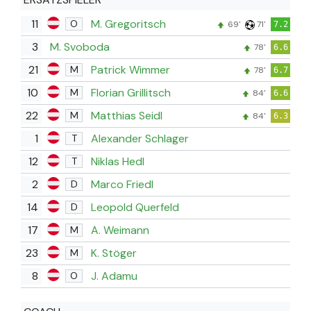
11
M. Gregoritsch
O
69'
71'
7.2
3
M. Svoboda
78'
6.6
21
Patrick Wimmer
M
78'
6.7
10
Florian Grillitsch
M
84'
6.6
22
Matthias Seidl
M
84'
6.3
1
Alexander Schlager
T
12
Niklas Hedl
T
2
Marco Friedl
D
14
Leopold Querfeld
D
17
A. Weimann
M
23
K. Stöger
M
8
J. Adamu
O