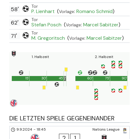
Tor
58'
P. Lienhart
(
:
Romano Schmid
)
Vorlage
Tor
62'
Stefan Posch
(
:
Marcel Sabitzer
)
Vorlage
Tor
71'
M. Gregoritsch
(
:
Marcel Sabitzer
)
Vorlage
1. Halbzeit
2. Halbzeit
15'
30'
45'
2'
60'
75'
90'
DIE LETZTEN SPIELE GEGENEINANDER
9.9.2024
-
18:45
Nations League
2
1