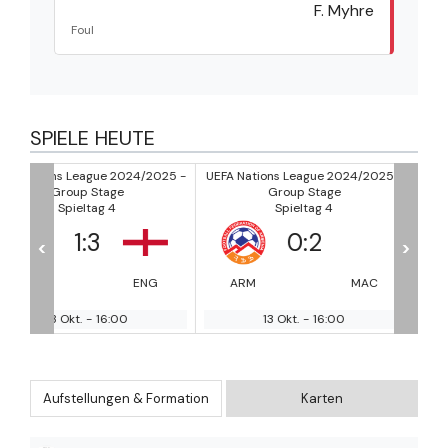
F. Myhre
Foul
SPIELE HEUTE
/2025 -
UEFA Nations League 2024/2025 -
UEFA Nations League 2024/2
Group Stage
Group Stage
Spieltag 4
Spieltag 4
0
:
2
1
:
0
<
>
NG
ARM
MAC
MAL
MO
13 Okt.
-
16:00
13 Okt.
-
16:00
Aufstellungen & Formation
Karten