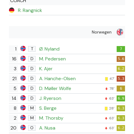
COACH
R. Rangnick
Norwegen
1
Ø. Nyland
T
7
16
M. Pedersen
D
5.6
3
K. Ajer
D
6.2
21
A. Hanche-Olsen
D
47'
5.3
5
D. Møller Wolfe
D
78'
6
14
J. Ryerson
D
63'
6.9
8
S. Berge
M
28'
6.3
2
M. Thorsby
M
63'
6.3
20
A. Nusa
O
63'
6.2