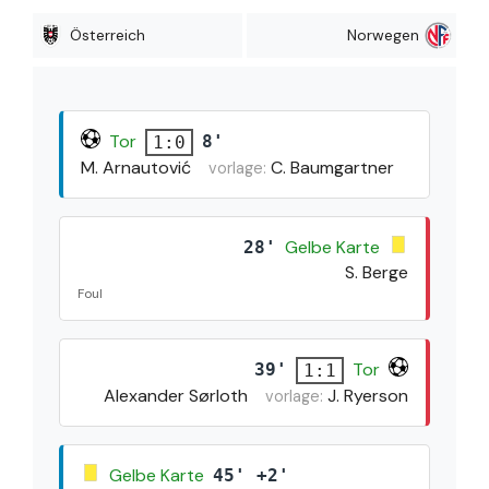
Österreich
Norwegen
Tor
8'
1:0
M. Arnautović
C. Baumgartner
vorlage:
Gelbe Karte
28'
S. Berge
Foul
Tor
39'
1:1
Alexander Sørloth
J. Ryerson
vorlage:
Gelbe Karte
45' +2'