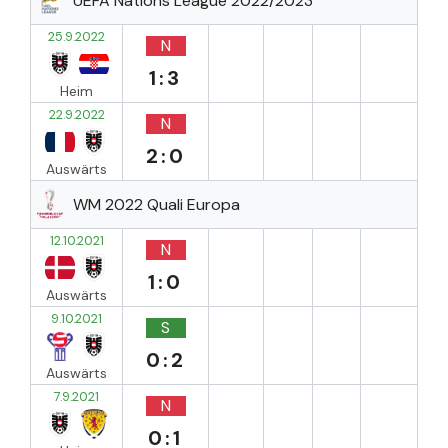
UEFA Nations League 2022/2023
25.9.2022
N
1:3
Heim
22.9.2022
N
2:0
Auswärts
WM 2022 Quali Europa
12.10.2021
N
1:0
Auswärts
9.10.2021
S
0:2
Auswärts
7.9.2021
N
0:1