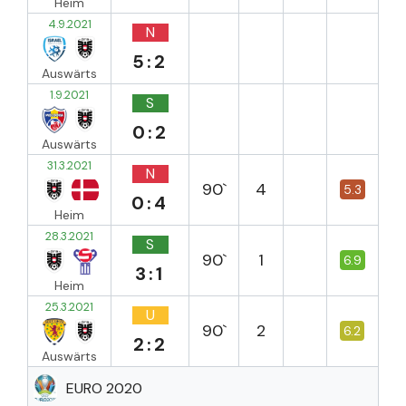
Heim
4.9.2021
N
5:2
Auswärts
1.9.2021
S
0:2
Auswärts
31.3.2021
N
90`
4
5.3
0:4
Heim
28.3.2021
S
90`
1
6.9
3:1
Heim
25.3.2021
U
90`
2
6.2
2:2
Auswärts
EURO 2020