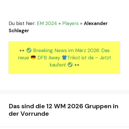
Du bist hier:
EM 2024
»
Players
»
Alexander
Schlager
++
Breaking News im März 2026: Das
neue
DFB Away
Trikot ist da – Jetzt
kaufen!
++
Das sind die 12 WM 2026 Gruppen in
der Vorrunde