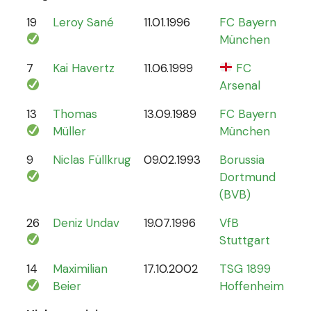
19
Leroy Sané
11.01.1996
FC Bayern
61
München
7
Kai Havertz
11.06.1999
FC
47
Arsenal
13
Thomas
13.09.1989
FC Bayern
13
Müller
München
9
Niclas Füllkrug
09.02.1993
Borussia
17
Dortmund
(BVB)
26
Deniz Undav
19.07.1996
VfB
2
Stuttgart
14
Maximilian
17.10.2002
TSG 1899
1
Beier
Hoffenheim