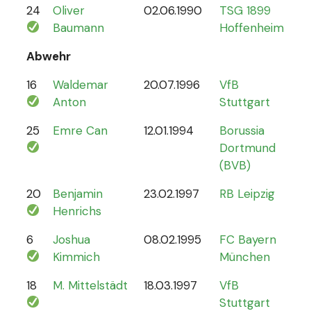
24
Oliver
02.06.1990
TSG 1899
0
Baumann
Hoffenheim
Abwehr
16
Waldemar
20.07.1996
VfB
2
Anton
Stuttgart
25
Emre Can
12.01.1994
Borussia
44
Dortmund
(BVB)
20
Benjamin
23.02.1997
RB Leipzig
15
Henrichs
6
Joshua
08.02.1995
FC Bayern
87
Kimmich
München
18
M. Mittelstädt
18.03.1997
VfB
5
Stuttgart