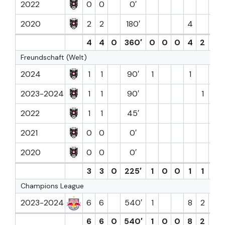
2022
0
0
0′
2020
2
2
180′
4
6.1
4
4
0
360′
0
0
0
4
2
6.5
Freundschaft (Welt)
2024
1
1
90′
1
1
6.9
2023-2024
1
1
90′
1
7.5
2022
1
1
45′
6.7
2021
0
0
0′
2020
0
0
0′
3
3
0
225′
1
0
0
1
1
7.0
Champions League
2023-2024
6
6
540′
1
8
2
7.5
6
6
0
540′
1
0
0
8
2
7.5