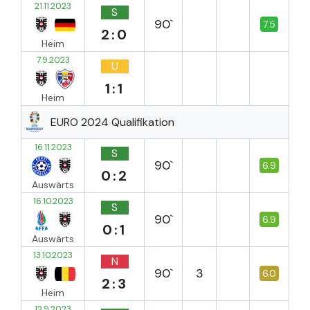
21.11.2023
S
90`
7.5
2:0
Heim
7.9.2023
U
1:1
Heim
EURO 2024 Qualifikation
16.11.2023
S
90`
6.9
0:2
Auswärts
16.10.2023
S
90`
6.9
0:1
Auswärts
13.10.2023
N
90`
3
6.0
2:3
Heim
12.9.2023