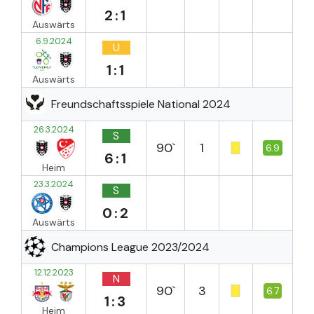
2:1
Auswärts
6.9.2024
U
1:1
Auswärts
Freundschaftsspiele National 2024
26.3.2024
S
90`
1
6.9
6:1
Heim
23.3.2024
S
0:2
Auswärts
Champions League 2023/2024
12.12.2023
N
90`
3
6.7
1:3
Heim