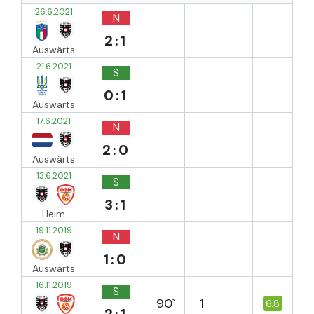
26.6.2021
N
2:1
Auswärts
21.6.2021
S
0:1
Auswärts
17.6.2021
N
2:0
Auswärts
13.6.2021
S
3:1
Heim
19.11.2019
N
1:0
Auswärts
16.11.2019
S
90`
1
6.8
2:1