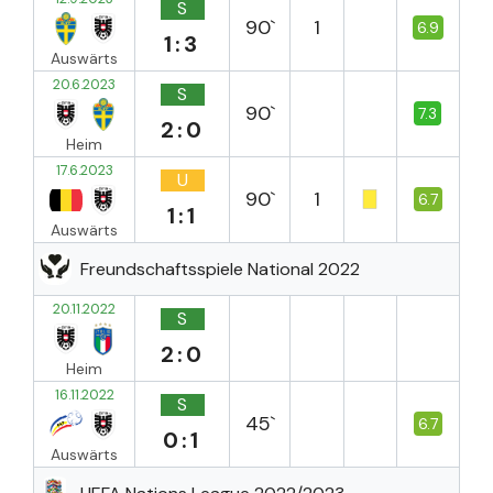
S
90`
1
6.9
1:3
Auswärts
20.6.2023
S
90`
7.3
2:0
Heim
17.6.2023
U
90`
1
6.7
1:1
Auswärts
Freundschaftsspiele National 2022
20.11.2022
S
2:0
Heim
16.11.2022
S
45`
6.7
0:1
Auswärts