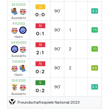
29.11.2023
U
90`
8.3
0:0
Auswärts
8.11.2023
N
90`
1
7.9
0:1
Heim
24.10.2023
N
90`
2
7.0
2:1
Auswärts
3.10.2023
N
90`
2
6.6
0:2
Heim
20.9.2023
S
90`
8.3
0:2
Auswärts
Freundschaftsspiele National 2023