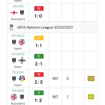
Heim
2.6.2021
N
1:0
Auswärts
UEFA Nations League 2020/2021
18.11.2020
U
1:1
Heim
15.11.2020
S
2:1
Heim
7.9.2020
N
90`
3
5.9
2:3
Heim
4.9.2020
S
90`
1
6.2
1:2
Auswärts