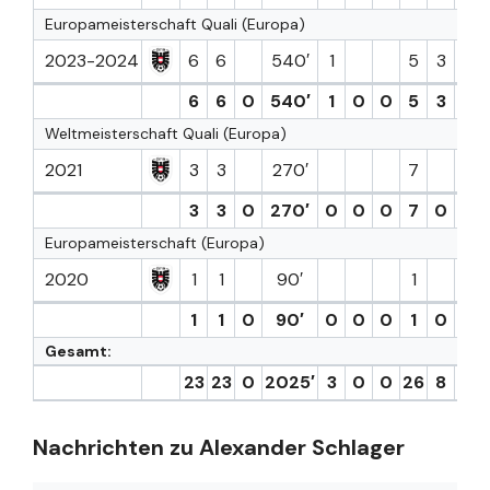
Europameisterschaft Quali (Europa)
2023-2024
6
6
540′
1
5
3
6.8
6
6
0
540′
1
0
0
5
3
6.8
Weltmeisterschaft Quali (Europa)
2021
3
3
270′
7
6.1
3
3
0
270′
0
0
0
7
0
6.1
Europameisterschaft (Europa)
2020
1
1
90′
1
6.8
1
1
0
90′
0
0
0
1
0
6.8
Gesamt:
23
23
0
2025′
3
0
0
26
8
6.9
Nachrichten zu Alexander Schlager