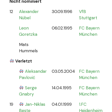
Nicht nominiert
12
Alexander
30.09.1996
VfB
0
Nübel
Stuttgart
Leon
06.02.1995
FC Bayern
Goretzka
München
Mats
Hummels
Verletzt
Aleksandar
03.05.2004
FC Bayern
0
Pavlović
München
Serge
14.04.1995
FC Bayern
Gnabry
München
19
Jan-Niklas
04.01.1999
1.FC
0
Beste
Heidenheim