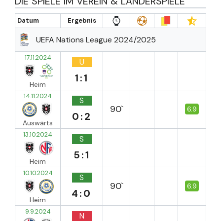
DIE SPIELE IM VEREIN & LÄNDERSPIELE
Datum
Ergebnis
UEFA Nations League 2024/2025
17.11.2024
U
1:1
Heim
14.11.2024
S
90`
6.9
0:2
Auswärts
13.10.2024
S
5:1
Heim
10.10.2024
S
90`
6.9
4:0
Heim
9.9.2024
N