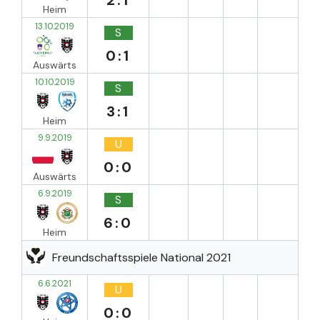
Heim
13.10.2019
S
0:1
Auswärts
10.10.2019
S
3:1
Heim
9.9.2019
U
0:0
Auswärts
6.9.2019
S
6:0
Heim
Freundschaftsspiele National 2021
6.6.2021
U
0:0