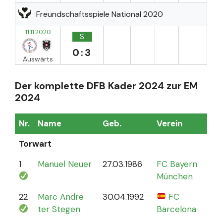
Freundschaftsspiele National 2020
11.11.2020
S
0:3
Auswärts
Der komplette DFB Kader 2024 zur EM
2024
Nr.
Name
Geb.
Verein
Sp
Torwart
1
Manuel Neuer
27.03.1986
FC Bayern
12
München
22
Marc Andre
30.04.1992
FC
4
ter Stegen
Barcelona