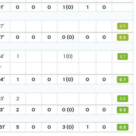
1′
0
0
0
1 (0)
1
0
7′
6.5
7′
0
0
0
0 (0)
0
0
6.5
4′
1
1 (0)
6.7
′
4′
1
0
0
1 (0)
0
0
6.7
3′
2
6.8
3′
2
0
0
0 (0)
0
0
6.8
51′
5
0
0
3 (0)
1
0
6.8