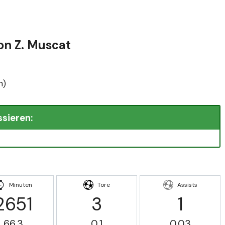
von Z. Muscat
n)
ssieren:
Minuten
Tore
Assists
2651
3
1
66.3
0.1
0.03