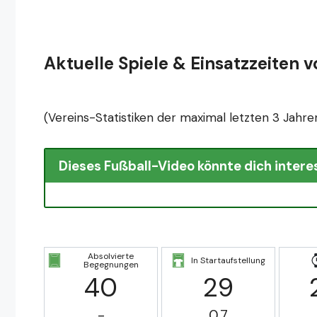
Aktuelle Spiele & Einsatzzeiten 
(Vereins-Statistiken der maximal letzten 3 Jahre
Dieses Fußball-Video könnte dich intere
Absolvierte
In Startaufstellung
Begegnungen
40
29
-
0.7