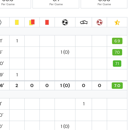
Per Game
Per Game
Per Game
1′
1
6.9
6′
1 (0)
7.0
0′
7.1
9′
1
6′
2
0
0
1 (0)
0
0
7.0
′
1
0′
0′
1 (0)