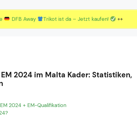
2.EM Spieltag vom 19. bis 22.06.
3.EM Spieltag vom 23. bis 26.06.
ue
DFB Away
Trikot ist da – Jetzt kaufen!
++
 EM 2024 im Malta Kader: Statistiken,
n
EM 2024 + EM-Qualifikation
024?