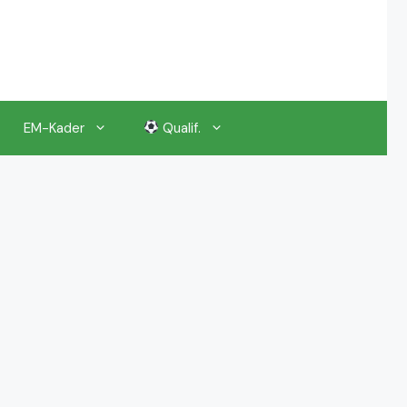
EM-Kader
Qualif.
EM 2024 Gruppenauslosung
EM 2024 Kalender, Termine
EM 2024 Anstoßzeiten & Uhrzeiten
EM 2024 Tickets Preise & Eintrittskarten