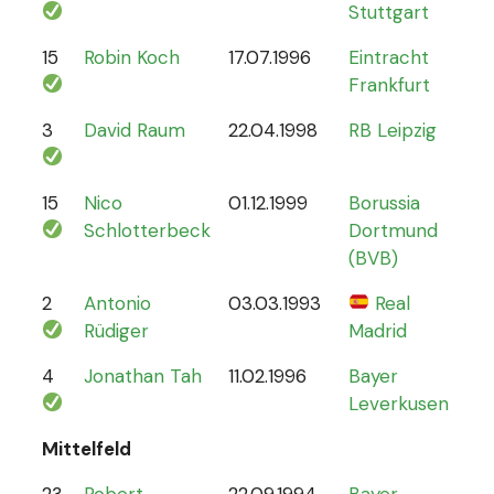
Stuttgart
15
Robin Koch
17.07.1996
Eintracht
9
Frankfurt
3
David Raum
22.04.1998
RB Leipzig
21
15
Nico
01.12.1999
Borussia
12
Schlotterbeck
Dortmund
(BVB)
2
Antonio
03.03.1993
Real
70
Rüdiger
Madrid
4
Jonathan Tah
11.02.1996
Bayer
26
Leverkusen
Mittelfeld
23
Robert
22.09.1994
Bayer
6