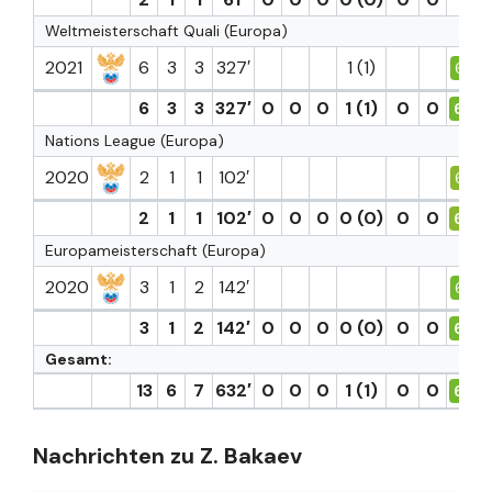
Weltmeisterschaft Quali (Europa)
2021
6
3
3
327′
1 (1)
6.8
6
3
3
327′
0
0
0
1 (1)
0
0
6.8
Nations League (Europa)
2020
2
1
1
102′
6.6
2
1
1
102′
0
0
0
0 (0)
0
0
6.6
Europameisterschaft (Europa)
2020
3
1
2
142′
6.8
3
1
2
142′
0
0
0
0 (0)
0
0
6.8
Gesamt:
13
6
7
632′
0
0
0
1 (1)
0
0
6.8
Nachrichten zu Z. Bakaev