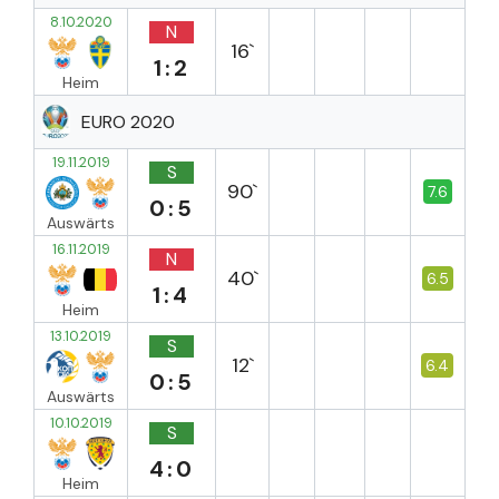
8.10.2020
N
16`
1:2
Heim
EURO 2020
19.11.2019
S
90`
7.6
0:5
Auswärts
16.11.2019
N
40`
6.5
1:4
Heim
13.10.2019
S
12`
6.4
0:5
Auswärts
10.10.2019
S
4:0
Heim