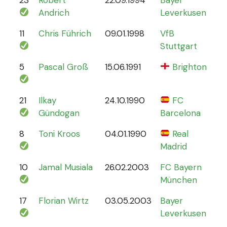
Andrich
Leverkusen
11
Chris Führich
09.01.1998
VfB
4
Stuttgart
5
Pascal Groß
15.06.1991
Brighton
8
21
Ilkay
24.10.1990
FC
78
Gündogan
Barcelona
8
Toni Kroos
04.01.1990
Real
110
Madrid
10
Jamal Musiala
26.02.2003
FC Bayern
30
München
17
Florian Wirtz
03.05.2003
Bayer
19
Leverkusen