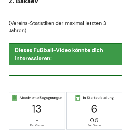
Z. Bakaev
(Vereins-Statistiken der maximal letzten 3
Jahren)
Dieses Fußball-Video könnte dich
interessieren:
Absolvierte Begegnungen
In Startaufstellung
13
6
-
0.5
Per Game
Per Game