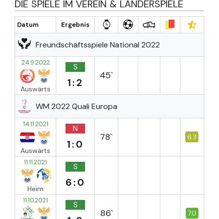
DIE SPIELE IM VEREIN & LÄNDERSPIELE
Datum
Ergebnis
Freundschaftsspiele National 2022
24.9.2022
S
45`
1:2
Auswärts
WM 2022 Quali Europa
14.11.2021
N
78`
6.3
1:0
Auswärts
11.11.2021
S
6:0
Heim
11.10.2021
S
86`
7.0