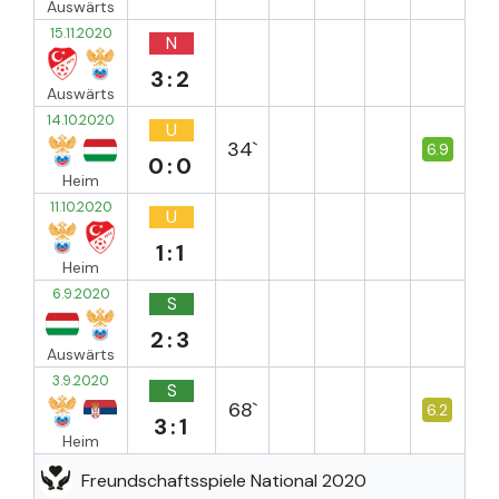
Auswärts
15.11.2020
N
3:2
Auswärts
14.10.2020
U
34`
6.9
0:0
Heim
11.10.2020
U
1:1
Heim
6.9.2020
S
2:3
Auswärts
3.9.2020
S
68`
6.2
3:1
Heim
Freundschaftsspiele National 2020