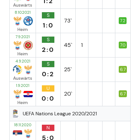
1:2
Auswärts
8.10.2021
S
73`
7.2
1:0
Heim
7.9.2021
S
45`
1
7.0
2:0
Heim
4.9.2021
S
25`
6.7
0:2
Auswärts
1.9.2021
U
20`
6.7
0:0
Heim
UEFA Nations League 2020/2021
18.11.2020
N
5:0