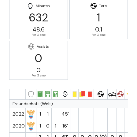
Minuten
Tore
632
1
48.6
0.1
Per Game
Per Game
Assists
0
0
Per Game
Freundschaft (Welt)
2022
1
1
45′
2020
1
0
1
16′
2
1
1
61′
0
0
0
0 (0)
0
0