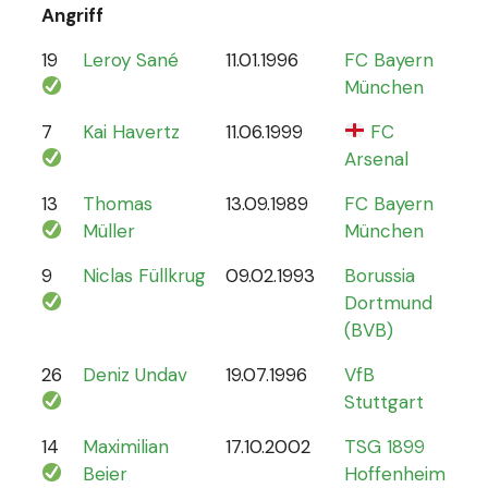
Angriff
19
Leroy Sané
11.01.1996
FC Bayern
61
München
7
Kai Havertz
11.06.1999
FC
47
Arsenal
13
Thomas
13.09.1989
FC Bayern
13
Müller
München
9
Niclas Füllkrug
09.02.1993
Borussia
17
Dortmund
(BVB)
26
Deniz Undav
19.07.1996
VfB
2
Stuttgart
14
Maximilian
17.10.2002
TSG 1899
1
Beier
Hoffenheim