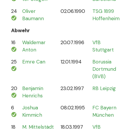
24
Oliver
02.06.1990
TSG 1899
0
Baumann
Hoffenheim
Abwehr
16
Waldemar
20.07.1996
VfB
2
Anton
Stuttgart
25
Emre Can
12.01.1994
Borussia
44
Dortmund
(BVB)
20
Benjamin
23.02.1997
RB Leipzig
15
Henrichs
6
Joshua
08.02.1995
FC Bayern
87
Kimmich
München
18
M. Mittelstädt
18.03.1997
VfB
5