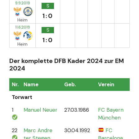
9.9.2019
S
1:0
Heim
11.6.2019
S
1:0
Heim
Der komplette DFB Kader 2024 zur EM
2024
Nr.
Name
Geb.
Verein
Sp
Torwart
1
Manuel Neuer
27.03.1986
FC Bayern
12
München
22
Marc Andre
30.04.1992
FC
4
ter Stegen
Barcelona