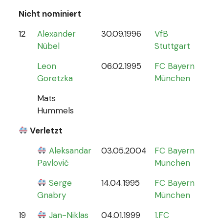
Nicht nominiert
12
Alexander
30.09.1996
VfB
0
Nübel
Stuttgart
Leon
06.02.1995
FC Bayern
Goretzka
München
Mats
Hummels
Verletzt
Aleksandar
03.05.2004
FC Bayern
0
Pavlović
München
Serge
14.04.1995
FC Bayern
Gnabry
München
19
Jan-Niklas
04.01.1999
1.FC
0