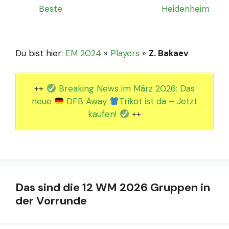
Beste
Heidenheim
Du bist hier:
EM 2024
»
Players
»
Z. Bakaev
++
Breaking News im März 2026: Das
neue
DFB Away
Trikot ist da – Jetzt
kaufen!
++
Das sind die 12 WM 2026 Gruppen in
der Vorrunde