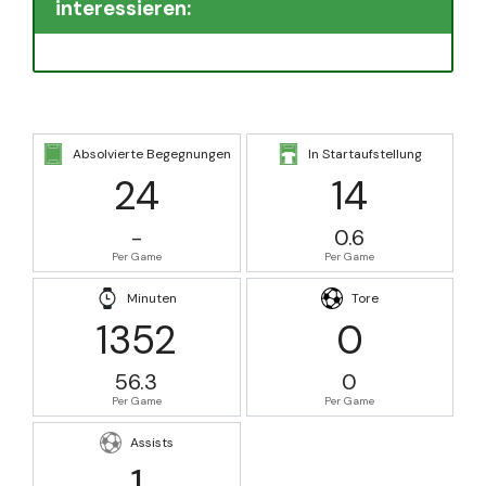
interessieren:
Absolvierte Begegnungen
In Startaufstellung
24
14
-
0.6
Per Game
Per Game
Minuten
Tore
1352
0
56.3
0
Per Game
Per Game
Assists
1