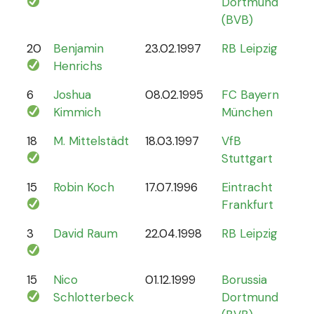
Dortmund
(BVB)
20
Benjamin
23.02.1997
RB Leipzig
15
Henrichs
6
Joshua
08.02.1995
FC Bayern
87
Kimmich
München
18
M. Mittelstädt
18.03.1997
VfB
5
Stuttgart
15
Robin Koch
17.07.1996
Eintracht
9
Frankfurt
3
David Raum
22.04.1998
RB Leipzig
21
15
Nico
01.12.1999
Borussia
12
Schlotterbeck
Dortmund