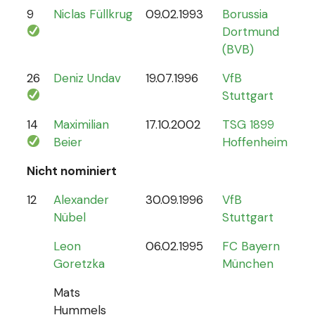
9
Niclas Füllkrug
09.02.1993
Borussia
17
Dortmund
(BVB)
26
Deniz Undav
19.07.1996
VfB
2
Stuttgart
14
Maximilian
17.10.2002
TSG 1899
1
Beier
Hoffenheim
Nicht nominiert
12
Alexander
30.09.1996
VfB
0
Nübel
Stuttgart
Leon
06.02.1995
FC Bayern
Goretzka
München
Mats
Hummels