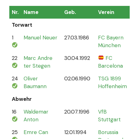
Nr.
Name
Geb.
Verein
Sp
Torwart
1
Manuel Neuer
27.03.1986
FC Bayern
12
München
22
Marc Andre
30.04.1992
FC
4
ter Stegen
Barcelona
24
Oliver
02.06.1990
TSG 1899
0
Baumann
Hoffenheim
Abwehr
16
Waldemar
20.07.1996
VfB
2
Anton
Stuttgart
25
Emre Can
12.01.1994
Borussia
44