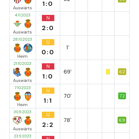
1:0
Auswärts
4.11.2023
N
2:0
Auswärts
28.10.2023
U
1`
0:0
Heim
21.10.2023
N
69`
6.2
1:0
Auswärts
7.10.2023
U
70`
7.2
1:1
Heim
30.9.2023
U
78`
6.9
2:2
Auswärts
23.9.2023
N