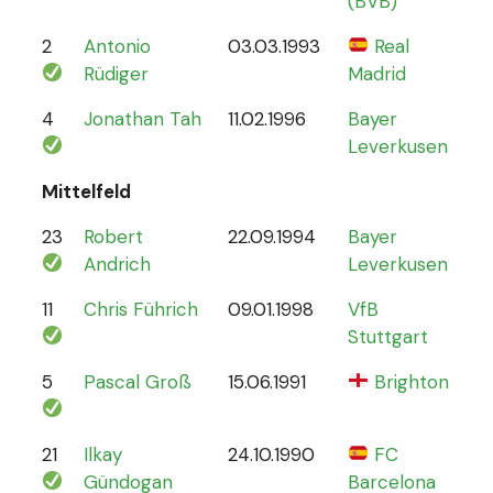
(BVB)
2
Antonio
03.03.1993
Real
70
Rüdiger
Madrid
4
Jonathan Tah
11.02.1996
Bayer
26
Leverkusen
Mittelfeld
23
Robert
22.09.1994
Bayer
6
Andrich
Leverkusen
11
Chris Führich
09.01.1998
VfB
4
Stuttgart
5
Pascal Groß
15.06.1991
Brighton
8
21
Ilkay
24.10.1990
FC
78
Gündogan
Barcelona