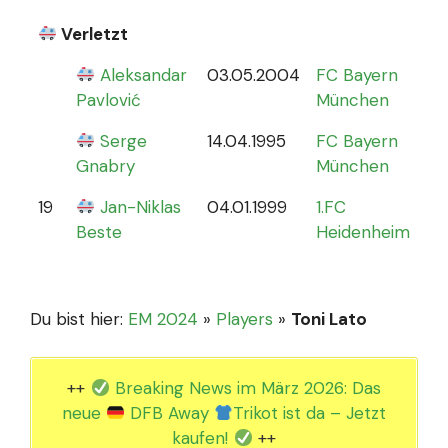
Verletzt
Aleksandar
03.05.2004
FC Bayern
0
Pavlović
München
Serge
14.04.1995
FC Bayern
Gnabry
München
19
Jan-Niklas
04.01.1999
1.FC
0
Beste
Heidenheim
Du bist hier:
EM 2024
»
Players
»
Toni Lato
++
Breaking News im März 2026: Das
neue
DFB Away
Trikot ist da – Jetzt
kaufen!
++