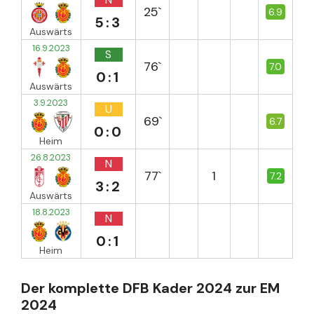
25`
6.9
5:3
Auswärts
16.9.2023
S
76`
7.0
0:1
Auswärts
3.9.2023
U
69`
6.7
0:0
Heim
26.8.2023
N
77`
1
7.2
3:2
Auswärts
18.8.2023
N
0:1
Heim
Der komplette DFB Kader 2024 zur EM
2024