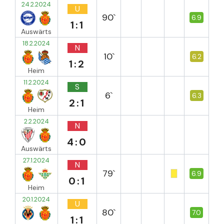
24.2.2024
U
90`
6.9
1:1
Auswärts
18.2.2024
N
10`
6.2
1:2
Heim
11.2.2024
S
6`
6.3
2:1
Heim
2.2.2024
N
4:0
Auswärts
27.1.2024
N
79`
6.9
0:1
Heim
20.1.2024
U
80`
7.0
1:1