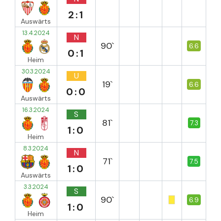
2:1
Auswärts
13.4.2024
N
90`
6.6
0:1
Heim
30.3.2024
U
19`
6.6
0:0
Auswärts
16.3.2024
S
81`
7.3
1:0
Heim
8.3.2024
N
71`
7.5
1:0
Auswärts
3.3.2024
S
90`
6.9
1:0
Heim