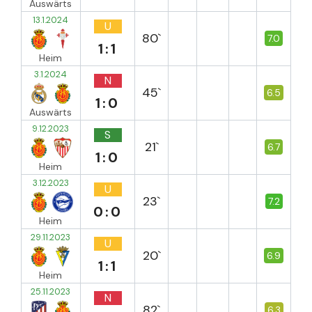
Auswärts
13.1.2024
U
80`
7.0
1:1
Heim
3.1.2024
N
45`
6.5
1:0
Auswärts
9.12.2023
S
21`
6.7
1:0
Heim
3.12.2023
U
23`
7.2
0:0
Heim
29.11.2023
U
20`
6.9
1:1
Heim
25.11.2023
N
82`
6.3