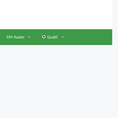
EM-Kader
Qualif.
EM 2024 Gruppenauslosung
EM 2024 Kalender, Termine
EM 2024 Anstoßzeiten & Uhrzeiten
EM 2024 Tickets Preise & Eintrittskarten