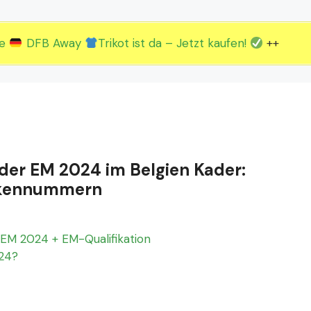
2.EM Spieltag vom 19. bis 22.06.
3.EM Spieltag vom 23. bis 26.06.
ue
DFB Away
Trikot ist da – Jetzt kaufen!
++
 der EM 2024 im Belgien Kader:
Rückennummern
EM 2024 + EM-Qualifikation
024?