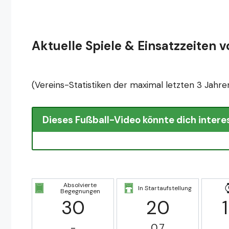
Aktuelle Spiele & Einsatzzeiten 
(Vereins-Statistiken der maximal letzten 3 Jahre
Dieses Fußball-Video könnte dich intere
Absolvierte
In Startaufstellung
Begegnungen
30
20
-
0.7