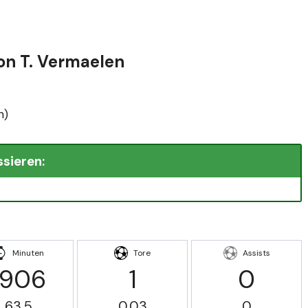
von T. Vermaelen
n)
ssieren:
Minuten
Tore
Assists
1906
1
0
63.5
0.03
0