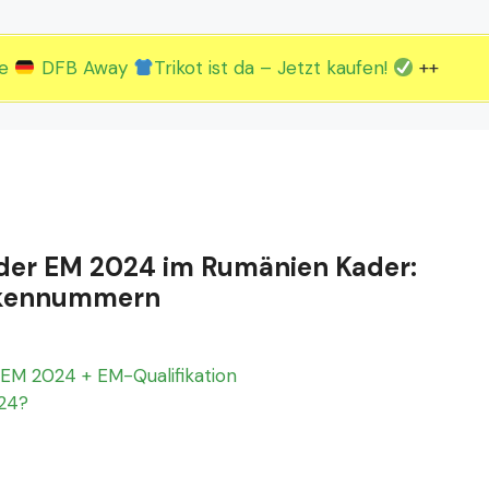
2.EM Spieltag vom 19. bis 22.06.
3.EM Spieltag vom 23. bis 26.06.
ue
DFB Away
Trikot ist da – Jetzt kaufen!
++
i der EM 2024 im Rumänien Kader:
Rückennummern
EM 2024 + EM-Qualifikation
024?