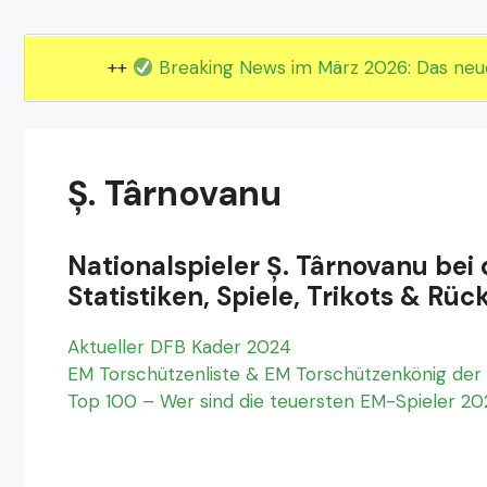
EM 2024 Gruppe E
EM 2024 Gruppe F
++
Breaking News im März 2026: Das ne
Ș. Târnovanu
Nationalspieler Ș. Târnovanu be
Statistiken, Spiele, Trikots & 
Aktueller DFB Kader 2024
EM Torschützenliste & EM Torschützenkönig der 
Top 100 – Wer sind die teuersten EM-Spieler 2