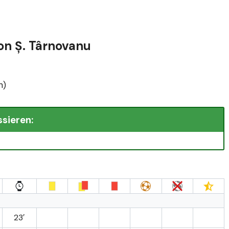
von Ș. Târnovanu
n)
ssieren:
23′