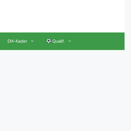
EM-Kader
Qualif.
EM 2024 Gruppenauslosung
EM 2024 Kalender, Termine
EM 2024 Anstoßzeiten & Uhrzeiten
EM 2024 Tickets Preise & Eintrittskarten