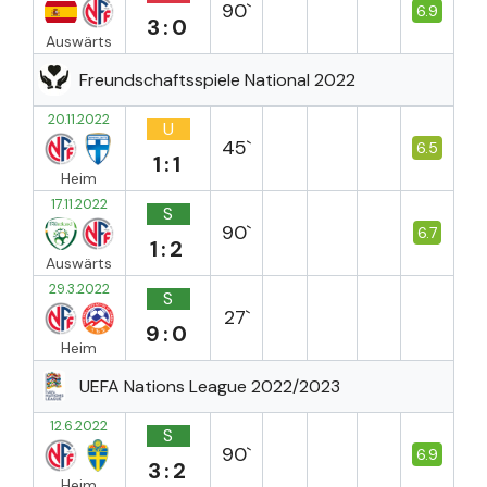
90`
6.9
3:0
Auswärts
Freundschaftsspiele National 2022
20.11.2022
U
45`
6.5
1:1
Heim
17.11.2022
S
90`
6.7
1:2
Auswärts
29.3.2022
S
27`
9:0
Heim
UEFA Nations League 2022/2023
12.6.2022
S
90`
6.9
3:2
Heim