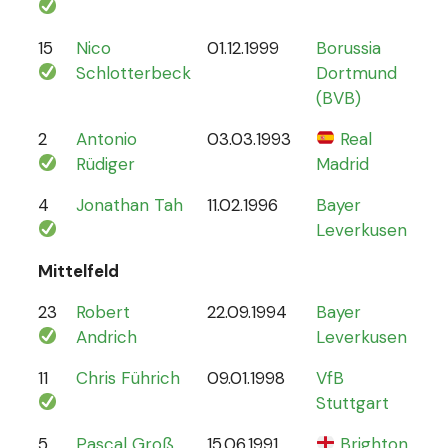
15
Nico
01.12.1999
Borussia
12
Schlotterbeck
Dortmund
(BVB)
2
Antonio
03.03.1993
Real
70
Rüdiger
Madrid
4
Jonathan Tah
11.02.1996
Bayer
26
Leverkusen
Mittelfeld
23
Robert
22.09.1994
Bayer
6
Andrich
Leverkusen
11
Chris Führich
09.01.1998
VfB
4
Stuttgart
5
Pascal Groß
15.06.1991
Brighton
8