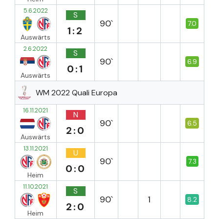
5.6.2022
S
90`
7.0
1:2
Auswärts
2.6.2022
S
90`
6.9
0:1
Auswärts
WM 2022 Quali Europa
16.11.2021
N
90`
6.5
2:0
Auswärts
13.11.2021
U
90`
7.3
0:0
Heim
11.10.2021
S
90`
1
8.2
2:0
Heim