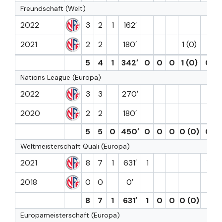
Freundschaft (Welt)
2022
3
2
1
162′
2021
2
2
180′
1 (0)
5
4
1
342′
0
0
0
1 (0)
0
Nations League (Europa)
2022
3
3
270′
2020
2
2
180′
5
5
0
450′
0
0
0
0 (0)
0
Weltmeisterschaft Quali (Europa)
2021
8
7
1
631′
1
1
2018
0
0
0′
8
7
1
631′
1
0
0
0 (0)
1
Europameisterschaft (Europa)