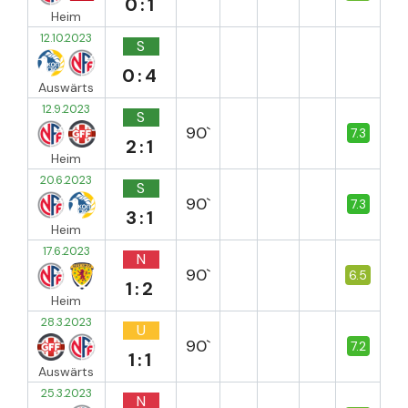
0:1
Heim
12.10.2023
S
0:4
Auswärts
12.9.2023
S
90`
7.3
2:1
Heim
20.6.2023
S
90`
7.3
3:1
Heim
17.6.2023
N
90`
6.5
1:2
Heim
28.3.2023
U
90`
7.2
1:1
Auswärts
25.3.2023
N