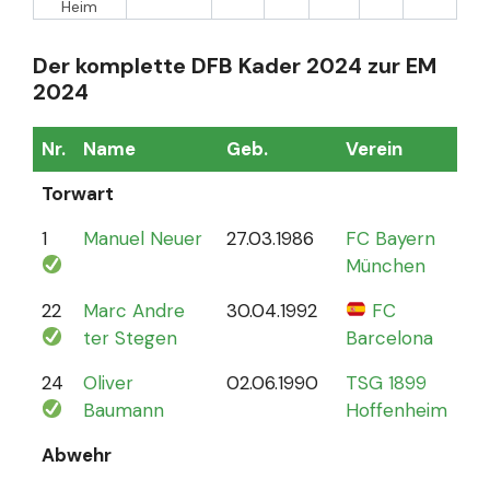
Heim
Der komplette DFB Kader 2024 zur EM
2024
Nr.
Name
Geb.
Verein
Sp
Torwart
1
Manuel Neuer
27.03.1986
FC Bayern
12
München
22
Marc Andre
30.04.1992
FC
4
ter Stegen
Barcelona
24
Oliver
02.06.1990
TSG 1899
0
Baumann
Hoffenheim
Abwehr