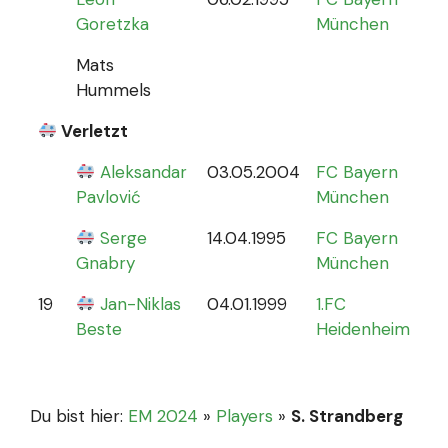
Goretzka
München
Mats
Hummels
Verletzt
Aleksandar
03.05.2004
FC Bayern
0
Pavlović
München
Serge
14.04.1995
FC Bayern
Gnabry
München
19
Jan-Niklas
04.01.1999
1.FC
0
Beste
Heidenheim
Du bist hier:
EM 2024
»
Players
»
S. Strandberg