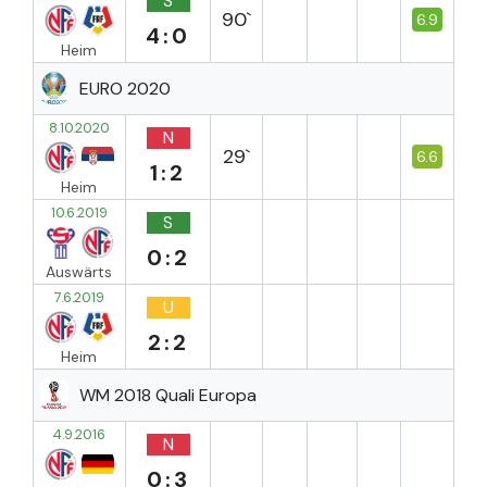
S
90`
6.9
4:0
Heim
EURO 2020
8.10.2020
N
29`
6.6
1:2
Heim
10.6.2019
S
0:2
Auswärts
7.6.2019
U
2:2
Heim
WM 2018 Quali Europa
4.9.2016
N
0:3