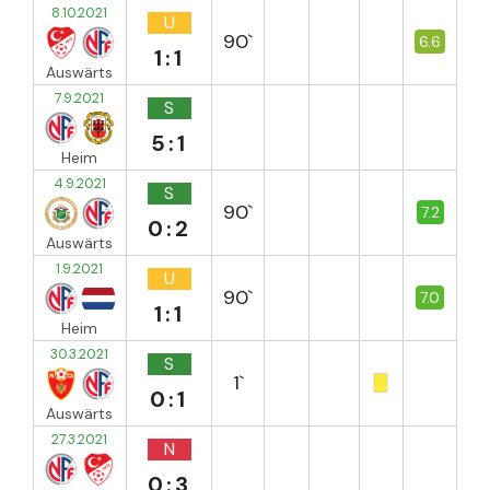
8.10.2021
U
90`
6.6
1:1
Auswärts
7.9.2021
S
5:1
Heim
4.9.2021
S
90`
7.2
0:2
Auswärts
1.9.2021
U
90`
7.0
1:1
Heim
30.3.2021
S
1`
0:1
Auswärts
27.3.2021
N
0:3