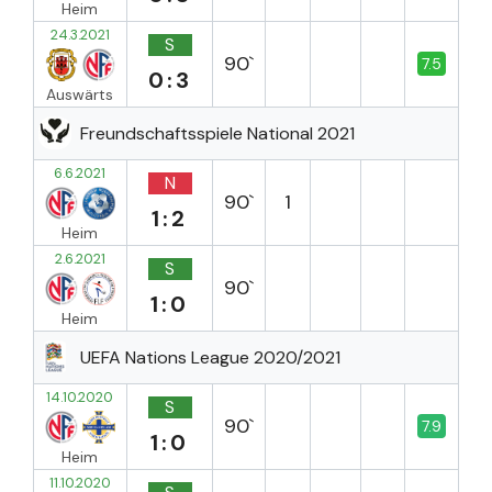
Heim
24.3.2021
S
90`
7.5
0:3
Auswärts
Freundschaftsspiele National 2021
6.6.2021
N
90`
1
1:2
Heim
2.6.2021
S
90`
1:0
Heim
UEFA Nations League 2020/2021
14.10.2020
S
90`
7.9
1:0
Heim
11.10.2020