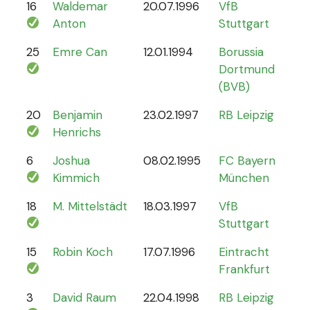
16
Waldemar
20.07.1996
VfB
2
Anton
Stuttgart
25
Emre Can
12.01.1994
Borussia
44
Dortmund
(BVB)
20
Benjamin
23.02.1997
RB Leipzig
15
Henrichs
6
Joshua
08.02.1995
FC Bayern
87
Kimmich
München
18
M. Mittelstädt
18.03.1997
VfB
5
Stuttgart
15
Robin Koch
17.07.1996
Eintracht
9
Frankfurt
3
David Raum
22.04.1998
RB Leipzig
21