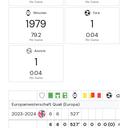
Per Game
Per Game
Minuten
Tore
1979
1
79.2
0.04
Per Game
Per Game
Assists
1
0.04
Per Game
Europameisterschaft Quali (Europa)
2023-2024
6
6
527′
6
6
0
527′
0
0
0
0 (0)
0