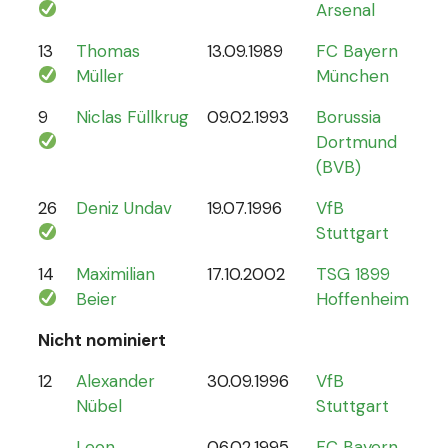
Arsenal
13
Thomas
13.09.1989
FC Bayern
13
Müller
München
9
Niclas Füllkrug
09.02.1993
Borussia
17
Dortmund
(BVB)
26
Deniz Undav
19.07.1996
VfB
2
Stuttgart
14
Maximilian
17.10.2002
TSG 1899
1
Beier
Hoffenheim
Nicht nominiert
12
Alexander
30.09.1996
VfB
0
Nübel
Stuttgart
Leon
06.02.1995
FC Bayern