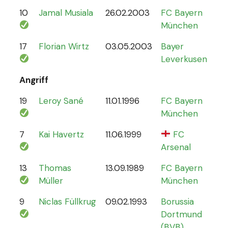
10
Jamal Musiala
26.02.2003
FC Bayern
30
München
17
Florian Wirtz
03.05.2003
Bayer
19
Leverkusen
Angriff
19
Leroy Sané
11.01.1996
FC Bayern
61
München
7
Kai Havertz
11.06.1999
FC
47
Arsenal
13
Thomas
13.09.1989
FC Bayern
13
Müller
München
9
Niclas Füllkrug
09.02.1993
Borussia
17
Dortmund
(BVB)