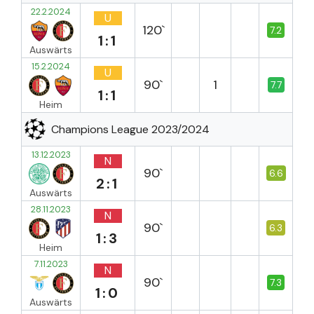
22.2.2024
U
120`
7.2
1:1
Auswärts
15.2.2024
U
90`
1
7.7
1:1
Heim
Champions League 2023/2024
13.12.2023
N
90`
6.6
2:1
Auswärts
28.11.2023
N
90`
6.3
1:3
Heim
7.11.2023
N
90`
7.3
1:0
Auswärts