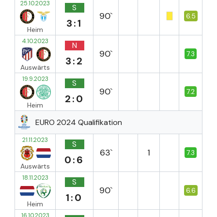
25.10.2023
S
90`
6.5
3:1
Heim
4.10.2023
N
90`
7.3
3:2
Auswärts
19.9.2023
S
90`
7.2
2:0
Heim
EURO 2024 Qualifikation
21.11.2023
S
63`
1
7.3
0:6
Auswärts
18.11.2023
S
90`
6.6
1:0
Heim
16.10.2023