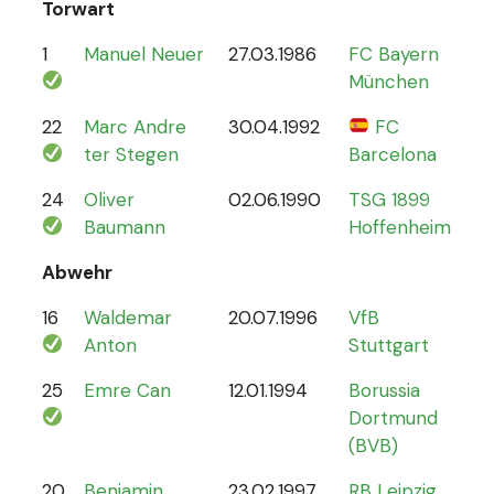
Torwart
1
Manuel Neuer
27.03.1986
FC Bayern
12
München
22
Marc Andre
30.04.1992
FC
4
ter Stegen
Barcelona
24
Oliver
02.06.1990
TSG 1899
0
Baumann
Hoffenheim
Abwehr
16
Waldemar
20.07.1996
VfB
2
Anton
Stuttgart
25
Emre Can
12.01.1994
Borussia
44
Dortmund
(BVB)
20
Benjamin
23.02.1997
RB Leipzig
15