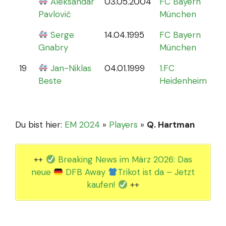
Aleksandar
03.05.2004
FC Bayern
0
Pavlović
München
Serge
14.04.1995
FC Bayern
Gnabry
München
19
Jan-Niklas
04.01.1999
1.FC
0
Beste
Heidenheim
Du bist hier:
EM 2024
»
Players
»
Q. Hartman
++
Breaking News im März 2026: Das
neue
DFB Away
Trikot ist da – Jetzt
kaufen!
++