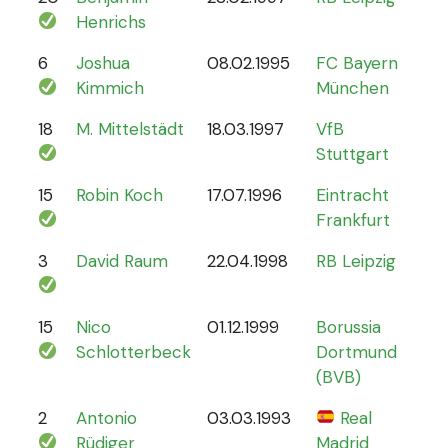
Henrichs
6
Joshua
08.02.1995
FC Bayern
87
Kimmich
München
18
M. Mittelstädt
18.03.1997
VfB
5
Stuttgart
15
Robin Koch
17.07.1996
Eintracht
9
Frankfurt
3
David Raum
22.04.1998
RB Leipzig
21
15
Nico
01.12.1999
Borussia
12
Schlotterbeck
Dortmund
(BVB)
2
Antonio
03.03.1993
Real
70
Rüdiger
Madrid