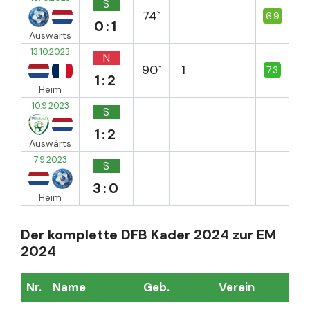
S
74`
6.9
0:1
Auswärts
13.10.2023
N
90`
1
7.3
1:2
Heim
10.9.2023
S
1:2
Auswärts
7.9.2023
S
3:0
Heim
Der komplette DFB Kader 2024 zur EM
2024
Nr.
Name
Geb.
Verein
Sp