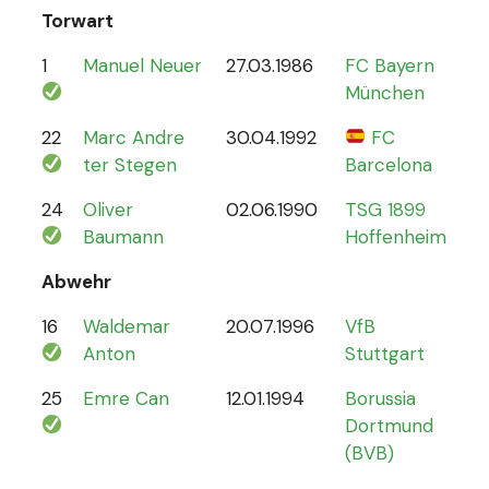
Torwart
1
Manuel Neuer
27.03.1986
FC Bayern
12
München
22
Marc Andre
30.04.1992
FC
4
ter Stegen
Barcelona
24
Oliver
02.06.1990
TSG 1899
0
Baumann
Hoffenheim
Abwehr
16
Waldemar
20.07.1996
VfB
2
Anton
Stuttgart
25
Emre Can
12.01.1994
Borussia
44
Dortmund
(BVB)