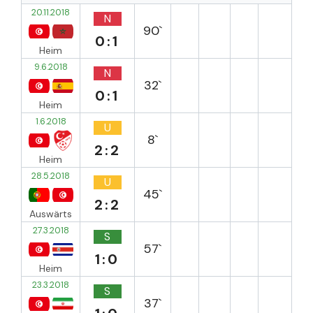
20.11.2018
N
90`
0:1
Heim
9.6.2018
N
32`
0:1
Heim
1.6.2018
U
8`
2:2
Heim
28.5.2018
U
45`
2:2
Auswärts
27.3.2018
S
57`
1:0
Heim
23.3.2018
S
37`