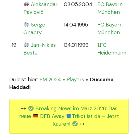
Aleksandar
03.05.2004
FC Bayern
0
Pavlović
München
Serge
14.04.1995
FC Bayern
Gnabry
München
19
Jan-Niklas
04.01.1999
1.FC
0
Beste
Heidenheim
Du bist hier:
EM 2024
»
Players
»
Oussama
Haddadi
++
Breaking News im März 2026: Das
neue
DFB Away
Trikot ist da – Jetzt
kaufen!
++