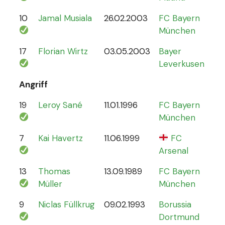
10
Jamal Musiala
26.02.2003
FC Bayern
30
München
17
Florian Wirtz
03.05.2003
Bayer
19
Leverkusen
Angriff
19
Leroy Sané
11.01.1996
FC Bayern
61
München
7
Kai Havertz
11.06.1999
FC
47
Arsenal
13
Thomas
13.09.1989
FC Bayern
13
Müller
München
9
Niclas Füllkrug
09.02.1993
Borussia
17
Dortmund