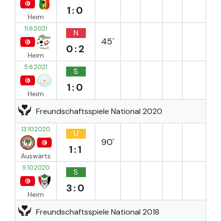
1:0
Heim
11.6.2021
N
45`
0:2
Heim
5.6.2021
S
1:0
Heim
Freundschaftsspiele National 2020
13.10.2020
U
90`
1:1
Auswärts
9.10.2020
S
3:0
Heim
Freundschaftsspiele National 2018