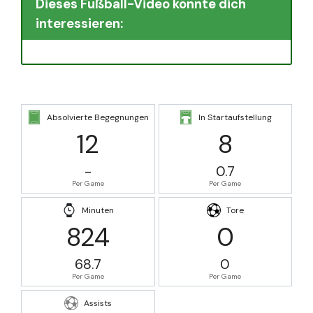
Dieses Fußball-Video könnte dich
interessieren:
Absolvierte Begegnungen
In Startaufstellung
12
8
-
0.7
Per Game
Per Game
Minuten
Tore
824
0
68.7
0
Per Game
Per Game
Assists