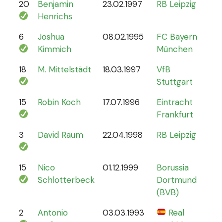
20
Benjamin
23.02.1997
RB Leipzig
15
Henrichs
6
Joshua
08.02.1995
FC Bayern
87
Kimmich
München
18
M. Mittelstädt
18.03.1997
VfB
5
Stuttgart
15
Robin Koch
17.07.1996
Eintracht
9
Frankfurt
3
David Raum
22.04.1998
RB Leipzig
21
15
Nico
01.12.1999
Borussia
12
Schlotterbeck
Dortmund
(BVB)
2
Antonio
03.03.1993
Real
70