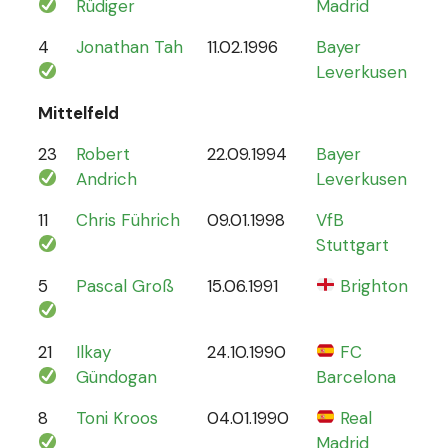
Rüdiger
Madrid
4
Jonathan Tah
11.02.1996
Bayer
26
Leverkusen
Mittelfeld
23
Robert
22.09.1994
Bayer
6
Andrich
Leverkusen
11
Chris Führich
09.01.1998
VfB
4
Stuttgart
5
Pascal Groß
15.06.1991
Brighton
8
21
Ilkay
24.10.1990
FC
78
Gündogan
Barcelona
8
Toni Kroos
04.01.1990
Real
110
Madrid