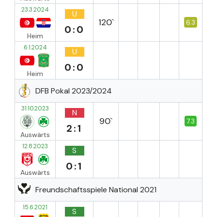
23.3.2024
U
120`
6.3
0:0
Heim
6.1.2024
U
0:0
Heim
DFB Pokal 2023/2024
31.10.2023
N
90`
7.3
2:1
Auswärts
12.8.2023
S
0:1
Auswärts
Freundschaftsspiele National 2021
15.6.2021
S