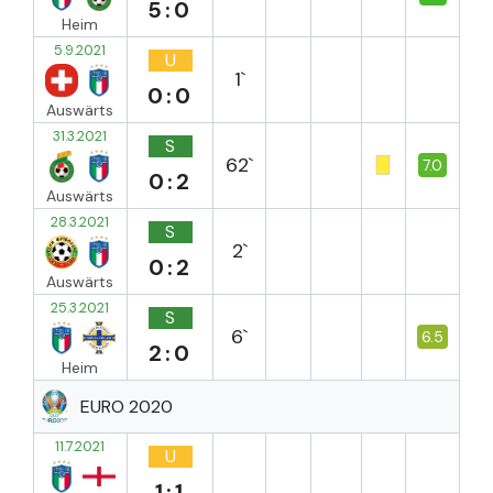
5:0
Heim
5.9.2021
U
1`
0:0
Auswärts
31.3.2021
S
62`
7.0
0:2
Auswärts
28.3.2021
S
2`
0:2
Auswärts
25.3.2021
S
6`
6.5
2:0
Heim
EURO 2020
11.7.2021
U
1:1