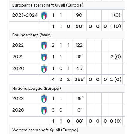
Europameisterschaft Quali (Europa)
2023-2024
1
1
90′
1 (0)
1
1
0
90′
0
0
0
1 (0)
0
Freundschaft (Welt)
2022
2
1
1
122′
2021
1
1
88′
2 (0)
2020
1
0
1
45′
4
2
2
255′
0
0
0
2 (0)
0
Nations League (Europa)
2022
1
1
88′
2020
0
0
0′
1
1
0
88′
0
0
0
0 (0)
0
Weltmeisterschaft Quali (Europa)