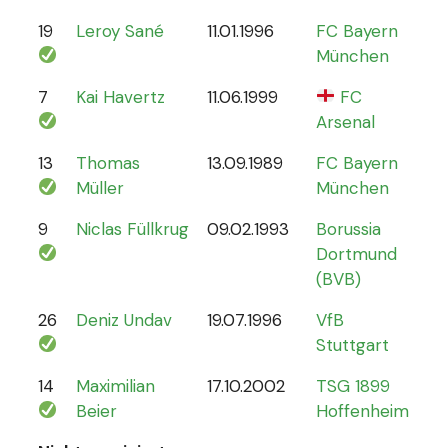
19
Leroy Sané
11.01.1996
FC Bayern
61
München
7
Kai Havertz
11.06.1999
FC
47
Arsenal
13
Thomas
13.09.1989
FC Bayern
13
Müller
München
9
Niclas Füllkrug
09.02.1993
Borussia
17
Dortmund
(BVB)
26
Deniz Undav
19.07.1996
VfB
2
Stuttgart
14
Maximilian
17.10.2002
TSG 1899
1
Beier
Hoffenheim