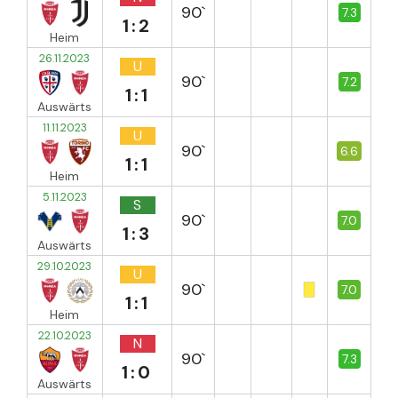
90`
7.3
1:2
Heim
26.11.2023
U
90`
7.2
1:1
Auswärts
11.11.2023
U
90`
6.6
1:1
Heim
5.11.2023
S
90`
7.0
1:3
Auswärts
29.10.2023
U
90`
7.0
1:1
Heim
22.10.2023
N
90`
7.3
1:0
Auswärts