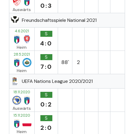
0:3
Auswärts
Freundschaftsspiele National 2021
4.6.2021
S
4:0
Heim
28.5.2021
S
88`
2
7:0
Heim
UEFA Nations League 2020/2021
18.11.2020
S
0:2
Auswärts
15.11.2020
S
2:0
Heim