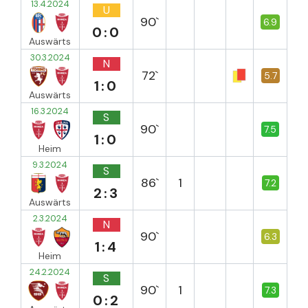
13.4.2024
U
90`
6.9
0:0
Auswärts
30.3.2024
N
72`
5.7
1:0
Auswärts
16.3.2024
S
90`
7.5
1:0
Heim
9.3.2024
S
86`
1
7.2
2:3
Auswärts
2.3.2024
N
90`
6.3
1:4
Heim
24.2.2024
S
90`
1
7.3
0:2