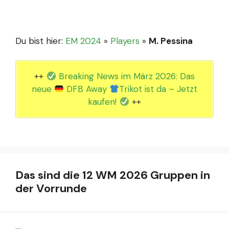
Du bist hier:
EM 2024
»
Players
»
M. Pessina
++
Breaking News im März 2026: Das
neue
DFB Away
Trikot ist da – Jetzt
kaufen!
++
Das sind die 12 WM 2026 Gruppen in
der Vorrunde