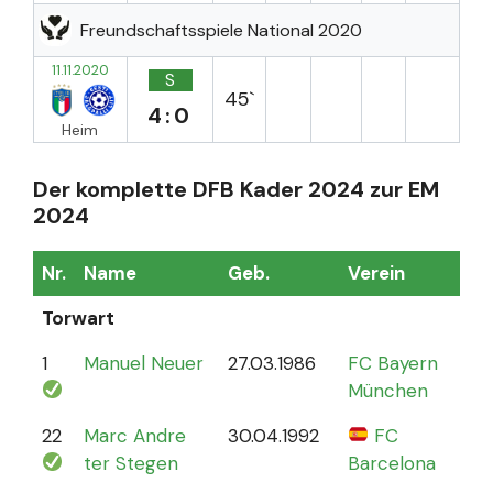
Freundschaftsspiele National 2020
11.11.2020
S
45`
4:0
Heim
Der komplette DFB Kader 2024 zur EM
2024
Nr.
Name
Geb.
Verein
Sp
Torwart
1
Manuel Neuer
27.03.1986
FC Bayern
12
München
22
Marc Andre
30.04.1992
FC
4
ter Stegen
Barcelona