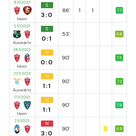
8.10.2023
S
86`
1
1
7.7
3:0
Heim
2.10.2023
S
53`
6.6
0:1
Auswärts
28.9.2023
U
90`
7.5
0:0
Heim
23.9.2023
U
90`
7.2
1:1
Auswärts
17.9.2023
U
90`
7.9
1:1
Heim
2.9.2023
N
90`
6.9
3:0