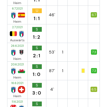
Heim
6.7.2021
U
46`
6.7
1:1
Heim
2.7.2021
S
1:2
Auswärts
26.6.2021
S
53`
1
7.3
2:1
Heim
20.6.2021
S
87`
1
7.3
1:0
Heim
16.6.2021
S
4`
6.5
3:0
Heim
11.6.2021
S