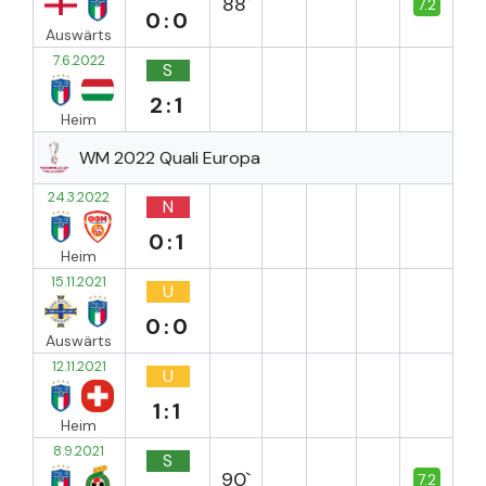
88`
7.2
0:0
Auswärts
7.6.2022
S
2:1
Heim
WM 2022 Quali Europa
24.3.2022
N
0:1
Heim
15.11.2021
U
0:0
Auswärts
12.11.2021
U
1:1
Heim
8.9.2021
S
90`
7.2