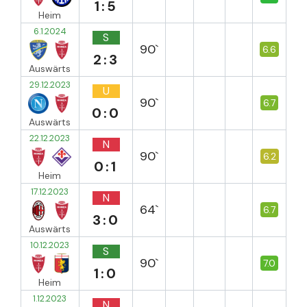
1:5
Heim
6.1.2024
S
90`
6.6
2:3
Auswärts
29.12.2023
U
90`
6.7
0:0
Auswärts
22.12.2023
N
90`
6.2
0:1
Heim
17.12.2023
N
64`
6.7
3:0
Auswärts
10.12.2023
S
90`
7.0
1:0
Heim
1.12.2023
N