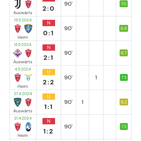
90`
7.0
2:0
Auswärts
19.5.2024
N
90`
6.9
0:1
Heim
13.5.2024
N
90`
6.7
2:1
Auswärts
4.5.2024
U
90`
1
7.3
2:2
Heim
27.4.2024
U
90`
1
6.2
1:1
Auswärts
21.4.2024
N
90`
7.2
1:2
Heim