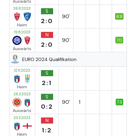
Auswärts
26.8.2023
S
90`
6.9
2:0
Heim
19.8.2023
N
90`
7.0
2:0
Auswärts
EURO 2024 Qualifikation
12.9.2023
S
2:1
Heim
26.3.2023
S
90`
1
7.3
0:2
Auswärts
23.3.2023
N
1:2
Heim