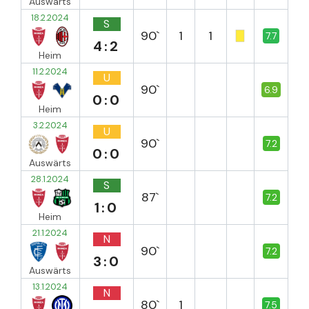
Auswärts
18.2.2024
S
90`
1
1
7.7
4:2
Heim
11.2.2024
U
90`
6.9
0:0
Heim
3.2.2024
U
90`
7.2
0:0
Auswärts
28.1.2024
S
87`
7.2
1:0
Heim
21.1.2024
N
90`
7.2
3:0
Auswärts
13.1.2024
N
80`
1
7.5