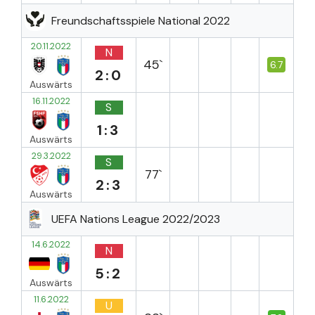
Freundschaftsspiele National 2022
20.11.2022
N
45`
6.7
2:0
Auswärts
16.11.2022
S
1:3
Auswärts
29.3.2022
S
77`
2:3
Auswärts
UEFA Nations League 2022/2023
14.6.2022
N
5:2
Auswärts
11.6.2022
U