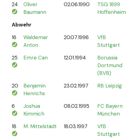
24
Oliver
02.06.1990
TSG 1899
0
Baumann
Hoffenheim
Abwehr
16
Waldemar
20.07.1996
VfB
2
Anton
Stuttgart
25
Emre Can
12.01.1994
Borussia
44
Dortmund
(BVB)
20
Benjamin
23.02.1997
RB Leipzig
15
Henrichs
6
Joshua
08.02.1995
FC Bayern
87
Kimmich
München
18
M. Mittelstädt
18.03.1997
VfB
5
Stuttgart