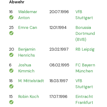
Abwehr
16
Waldemar
20.07.1996
VfB
2
Anton
Stuttgart
25
Emre Can
12.01.1994
Borussia
44
Dortmund
(BVB)
20
Benjamin
23.02.1997
RB Leipzig
15
Henrichs
6
Joshua
08.02.1995
FC Bayern
87
Kimmich
München
18
M. Mittelstädt
18.03.1997
VfB
5
Stuttgart
15
Robin Koch
17.07.1996
Eintracht
9
Frankfurt