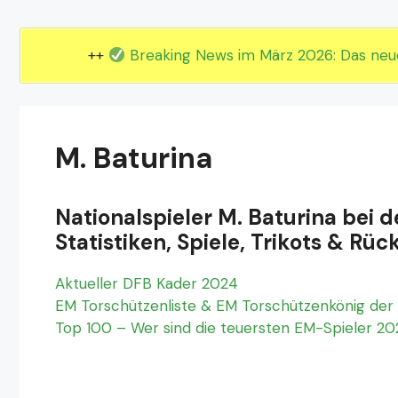
EM 2024 Gruppe E
EM 2024 Gruppe F
++
Breaking News im März 2026: Das ne
M. Baturina
Nationalspieler M. Baturina bei 
Statistiken, Spiele, Trikots & 
Aktueller DFB Kader 2024
EM Torschützenliste & EM Torschützenkönig der 
Top 100 – Wer sind die teuersten EM-Spieler 2