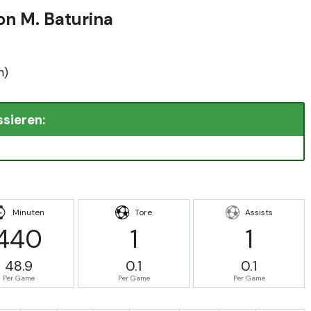
on M. Baturina
n)
ssieren:
Minuten
Tore
Assists
440
1
1
48.9
0.1
0.1
Per Game
Per Game
Per Game