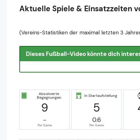
Aktuelle Spiele & Einsatzzeiten v
(Vereins-Statistiken der maximal letzten 3 Jahre
Dieses Fußball-Video könnte dich intere
Absolvierte
In Startaufstellung
Begegnungen
9
5
-
0.6
Per Game
Per Game