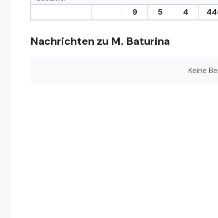
9
5
4
44
Nachrichten zu M. Baturina
Keine Be