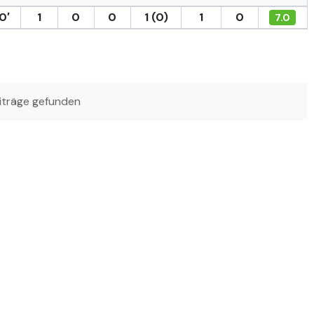
0′
1
0
0
1 (0)
1
0
7.0
iträge gefunden