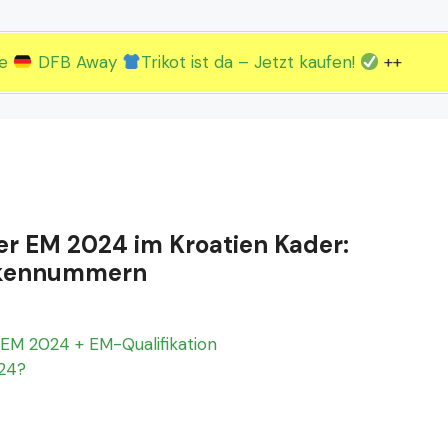
2.EM Spieltag vom 19. bis 22.06.
3.EM Spieltag vom 23. bis 26.06.
ue
DFB Away
Trikot ist da – Jetzt kaufen!
++
der EM 2024 im Kroatien Kader:
Rückennummern
EM 2024 + EM-Qualifikation
024?