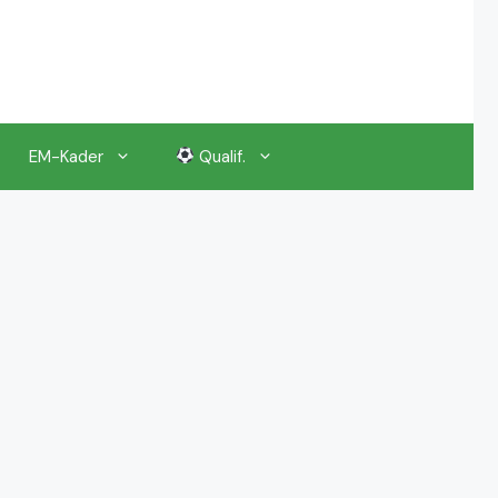
EM-Kader
Qualif.
EM 2024 Gruppenauslosung
EM 2024 Kalender, Termine
EM 2024 Anstoßzeiten & Uhrzeiten
EM 2024 Tickets Preise & Eintrittskarten