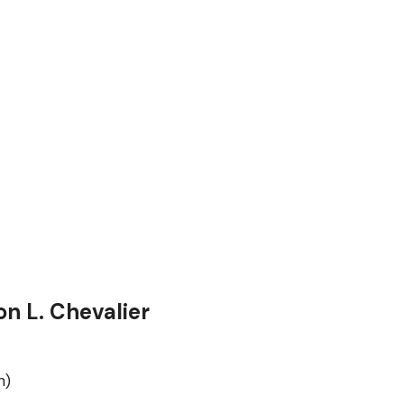
on L. Chevalier
n)