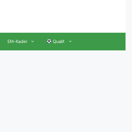
EM-Kader
Qualif.
EM 2024 Gruppenauslosung
EM 2024 Kalender, Termine
EM 2024 Anstoßzeiten & Uhrzeiten
EM 2024 Tickets Preise & Eintrittskarten