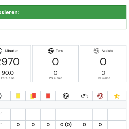
ssieren:
Minuten
Tore
Assists
2970
0
0
90.0
0
0
Per Game
Per Game
Per Game
′
′
0
0
0
0 (0)
0
0