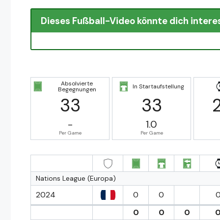
Dieses Fußball-Video könnte dich intere
Absolvierte
In Startaufstellung
Begegnungen
33
33
-
1.0
Per Game
Per Game
Nations League (Europa)
2024
0
0
0
0
0
0
0