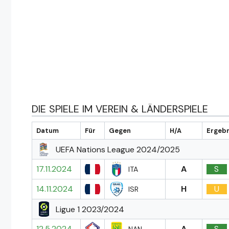
DIE SPIELE IM VEREIN & LÄNDERSPIELE
Datum
Für
Gegen
H/A
Ergebn
UEFA Nations League 2024/2025
17.11.2024
A
S
ITA
14.11.2024
H
U
ISR
Ligue 1 2023/2024
12.5.2024
A
S
NAN