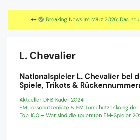
EM 2024 Gruppe E
EM 2024 Gruppe F
++
Breaking News im März 2026: Das ne
L. Chevalier
Nationalspieler L. Chevalier bei 
Spiele, Trikots & Rückennummer
Aktueller DFB Kader 2024
EM Torschützenliste & EM Torschützenkönig der 
Top 100 – Wer sind die teuersten EM-Spieler 2