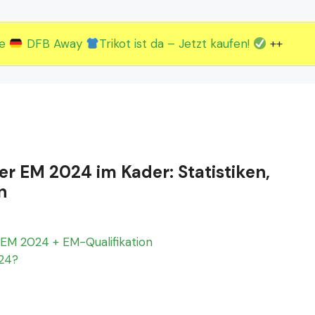
2.EM Spieltag vom 19. bis 22.06.
3.EM Spieltag vom 23. bis 26.06.
ue
DFB Away
Trikot ist da – Jetzt kaufen!
++
der EM 2024 im Kader: Statistiken,
n
EM 2024 + EM-Qualifikation
024?