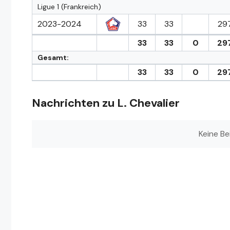
Ligue 1 (Frankreich)
2023-2024
33
33
29
33
33
0
29
Gesamt:
33
33
0
29
Nachrichten zu L. Chevalier
Keine Be