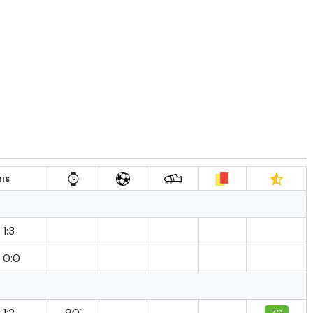
is
1:3
0:0
1:2
90`