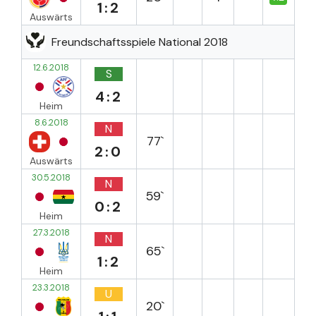
1:2
Auswärts
Freundschaftsspiele National 2018
12.6.2018
S
4:2
Heim
8.6.2018
N
77`
2:0
Auswärts
30.5.2018
N
59`
0:2
Heim
27.3.2018
N
65`
1:2
Heim
23.3.2018
U
20`