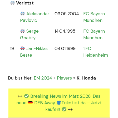
Verletzt
Aleksandar
03.05.2004
FC Bayern
0
Pavlović
München
Serge
14.04.1995
FC Bayern
Gnabry
München
19
Jan-Niklas
04.01.1999
1.FC
0
Beste
Heidenheim
Du bist hier:
EM 2024
»
Players
»
K. Honda
++
Breaking News im März 2026: Das
neue
DFB Away
Trikot ist da – Jetzt
kaufen!
++