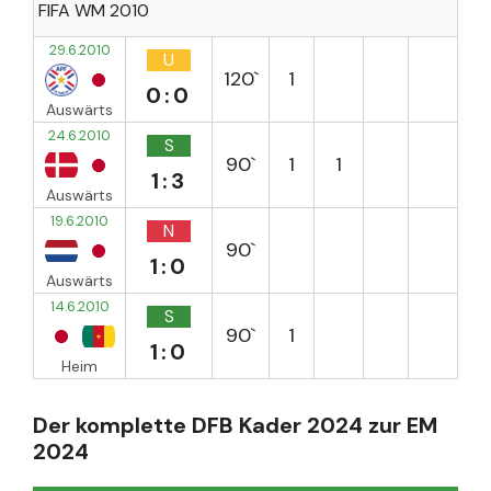
FIFA WM 2010
29.6.2010
U
120`
1
0:0
Auswärts
24.6.2010
S
90`
1
1
1:3
Auswärts
19.6.2010
N
90`
1:0
Auswärts
14.6.2010
S
90`
1
1:0
Heim
Der komplette DFB Kader 2024 zur EM
2024