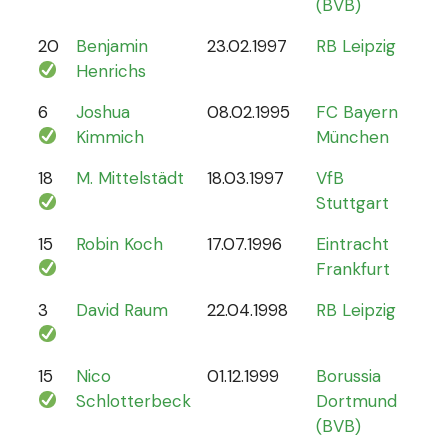
(BVB)
20
Benjamin
23.02.1997
RB Leipzig
15
Henrichs
6
Joshua
08.02.1995
FC Bayern
87
Kimmich
München
18
M. Mittelstädt
18.03.1997
VfB
5
Stuttgart
15
Robin Koch
17.07.1996
Eintracht
9
Frankfurt
3
David Raum
22.04.1998
RB Leipzig
21
15
Nico
01.12.1999
Borussia
12
Schlotterbeck
Dortmund
(BVB)