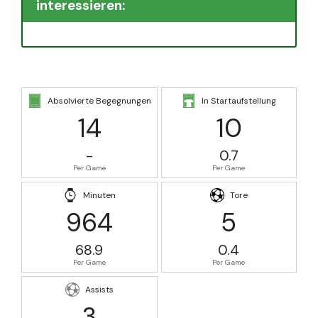
interessieren:
Absolvierte Begegnungen
In Startaufstellung
14
10
-
0.7
Per Game
Per Game
Minuten
Tore
964
5
68.9
0.4
Per Game
Per Game
Assists
3