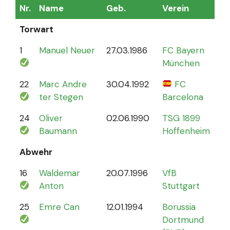
Nr.
Name
Geb.
Verein
Sp
Torwart
1
Manuel Neuer
27.03.1986
FC Bayern
12
München
22
Marc Andre
30.04.1992
FC
4
ter Stegen
Barcelona
24
Oliver
02.06.1990
TSG 1899
0
Baumann
Hoffenheim
Abwehr
16
Waldemar
20.07.1996
VfB
2
Anton
Stuttgart
25
Emre Can
12.01.1994
Borussia
44
Dortmund