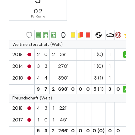
0.2
Per Game
Weltmeisterschaft (Welt)
2018
2
0
2
38′
1 (0)
1
7.2
2014
3
3
270′
1 (0)
1
2010
4
4
390′
3 (1)
1
9
7
2
698′
0
0
0
5 (1)
3
0
7.2
Freundschaft (Welt)
2018
4
3
1
221′
2017
1
0
1
45′
5
3
2
266′
0
0
0
0 (0)
0
0