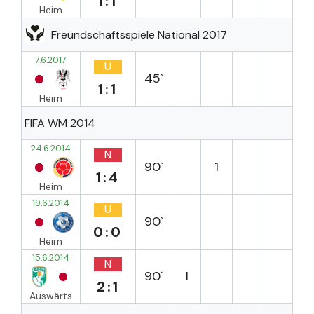
1:1
Heim
Freundschaftsspiele National 2017
7.6.2017
U
45`
1:1
Heim
FIFA WM 2014
24.6.2014
N
90`
1
1:4
Heim
19.6.2014
U
90`
0:0
Heim
15.6.2014
N
90`
1
2:1
Auswärts