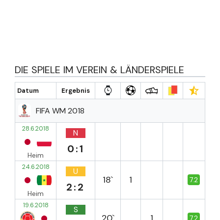
DIE SPIELE IM VEREIN & LÄNDERSPIELE
Datum
Ergebnis
FIFA WM 2018
28.6.2018
N
0:1
Heim
24.6.2018
U
18`
1
7.2
2:2
Heim
19.6.2018
S
20`
1
7.2