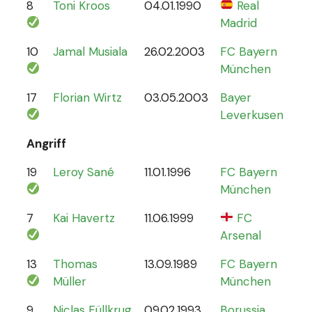
8
Toni Kroos
04.01.1990
Real
110
Madrid
10
Jamal Musiala
26.02.2003
FC Bayern
30
München
17
Florian Wirtz
03.05.2003
Bayer
19
Leverkusen
Angriff
19
Leroy Sané
11.01.1996
FC Bayern
61
München
7
Kai Havertz
11.06.1999
FC
47
Arsenal
13
Thomas
13.09.1989
FC Bayern
13
Müller
München
9
Niclas Füllkrug
09.02.1993
Borussia
17