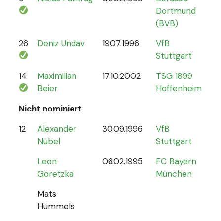
Dortmund
(BVB)
26
Deniz Undav
19.07.1996
VfB
2
Stuttgart
14
Maximilian
17.10.2002
TSG 1899
1
Beier
Hoffenheim
Nicht nominiert
12
Alexander
30.09.1996
VfB
0
Nübel
Stuttgart
Leon
06.02.1995
FC Bayern
Goretzka
München
Mats
Hummels