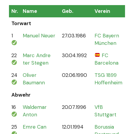
Nr.
Name
Geb.
Verein
Sp
Torwart
1
Manuel Neuer
27.03.1986
FC Bayern
12
München
22
Marc Andre
30.04.1992
FC
4
ter Stegen
Barcelona
24
Oliver
02.06.1990
TSG 1899
0
Baumann
Hoffenheim
Abwehr
16
Waldemar
20.07.1996
VfB
2
Anton
Stuttgart
25
Emre Can
12.01.1994
Borussia
44