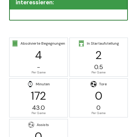
interessieren:
Absolvierte Begegnungen
In Startaufstellung
4
2
-
0.5
Per Game
Per Game
Minuten
Tore
172
0
43.0
0
Per Game
Per Game
Assists
0