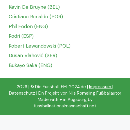
Kevin De Bruyne (BEL)
Cristiano Ronaldo (POR)
Phil Foden (ENG)
Rodri (ESP)
Robert Lewandowski (POL)
Dušan Vlahović (SER)
Bukayo Saka (ENG)
2026 | © Die Fussball-EM-2024.de |
Impressum
|
Datenschutz
| Ein Projekt von
Nils Römeling Fußballautor
Made with ♥️ in Augsburg by
fussballnationalmannschaft.net