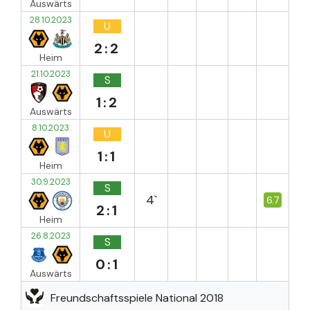
Auswärts
28.10.2023
U
2:2
Heim
21.10.2023
S
1:2
Auswärts
8.10.2023
U
1:1
Heim
30.9.2023
S
4`
6.7
2:1
Heim
26.8.2023
S
0:1
Auswärts
Freundschaftsspiele National 2018