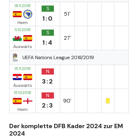
18.11.2018
S
51`
1:0
Heim
11.10.2018
S
27`
1:4
Auswärts
UEFA Nations League 2018/2019
15.11.2018
N
3:2
Auswärts
15.10.2018
N
90`
2:3
Heim
Der komplette DFB Kader 2024 zur EM
2024