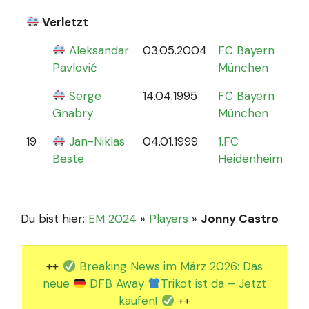
Verletzt
Aleksandar
03.05.2004
FC Bayern
0
Pavlović
München
Serge
14.04.1995
FC Bayern
Gnabry
München
19
Jan-Niklas
04.01.1999
1.FC
0
Beste
Heidenheim
Du bist hier:
EM 2024
»
Players
»
Jonny Castro
++
Breaking News im März 2026: Das
neue
DFB Away
Trikot ist da – Jetzt
kaufen!
++