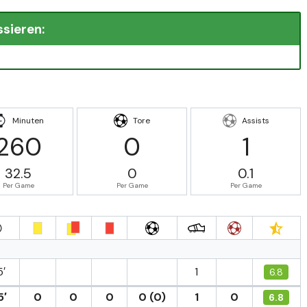
ssieren:
Minuten
Tore
Assists
260
0
1
32.5
0
0.1
Per Game
Per Game
Per Game
5′
1
6.8
5′
0
0
0
0 (0)
1
0
6.8