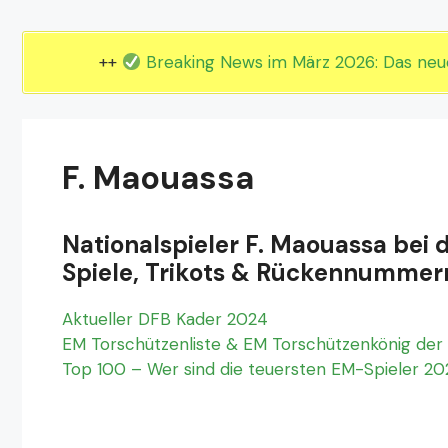
EM 2024 Gruppe E
EM 2024 Gruppe F
++
Breaking News im März 2026: Das ne
F. Maouassa
Nationalspieler F. Maouassa bei 
Spiele, Trikots & Rückennummer
Aktueller DFB Kader 2024
EM Torschützenliste & EM Torschützenkönig der 
Top 100 – Wer sind die teuersten EM-Spieler 2