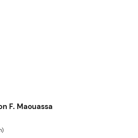
von F. Maouassa
n)