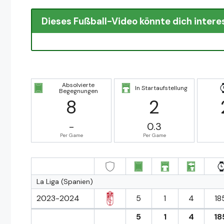
Dieses Fußball-Video könnte dich intere
Absolvierte
In Startaufstellung
Begegnungen
8
2
-
0.3
Per Game
Per Game
La Liga (Spanien)
2023-2024
5
1
4
18
5
1
4
18