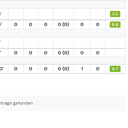
′
6.6
′
0
0
0
0 (0)
0
0
6.6
′
′
0
0
0
0 (0)
0
0
0′
0
0
0
0 (0)
1
0
6.7
iträge gefunden