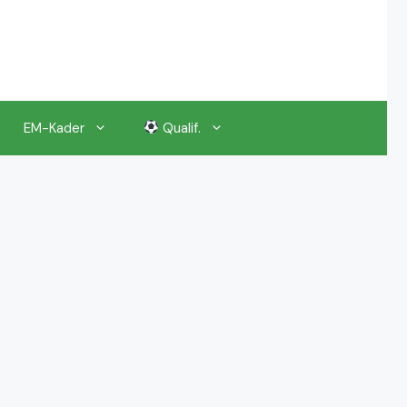
EM-Kader
Qualif.
EM 2024 Gruppenauslosung
EM 2024 Kalender, Termine
EM 2024 Anstoßzeiten & Uhrzeiten
EM 2024 Tickets Preise & Eintrittskarten