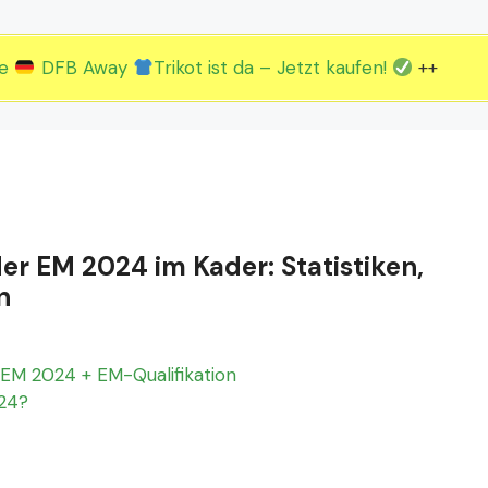
2.EM Spieltag vom 19. bis 22.06.
3.EM Spieltag vom 23. bis 26.06.
ue
DFB Away
Trikot ist da – Jetzt kaufen!
++
der EM 2024 im Kader: Statistiken,
n
EM 2024 + EM-Qualifikation
024?