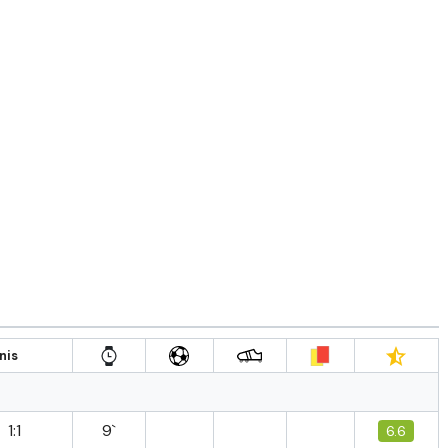
nis
1:1
9`
6.6