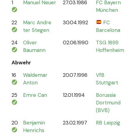
1
Manuel Neuer
27.03.1986
FC Bayern
12
München
22
Marc Andre
30.04.1992
FC
4
ter Stegen
Barcelona
24
Oliver
02.06.1990
TSG 1899
0
Baumann
Hoffenheim
Abwehr
16
Waldemar
20.07.1996
VfB
2
Anton
Stuttgart
25
Emre Can
12.01.1994
Borussia
44
Dortmund
(BVB)
20
Benjamin
23.02.1997
RB Leipzig
15
Henrichs