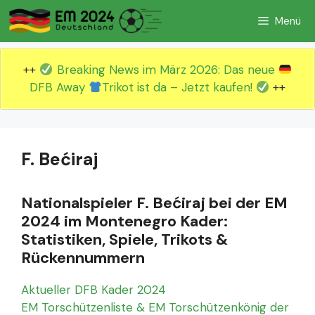
Zum
Menü
Inhalt
springen
++
Breaking News im März 2026: Das neue
DFB Away
Trikot ist da – Jetzt kaufen!
++
F. Bećiraj
Nationalspieler F. Bećiraj bei der EM
2024 im Montenegro Kader:
Statistiken, Spiele, Trikots &
Rückennummern
Aktueller DFB Kader 2024
EM Torschützenliste & EM Torschützenkönig der