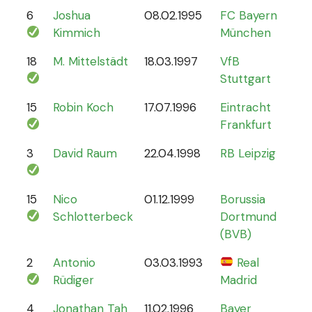
6
Joshua
08.02.1995
FC Bayern
87
Kimmich
München
18
M. Mittelstädt
18.03.1997
VfB
5
Stuttgart
15
Robin Koch
17.07.1996
Eintracht
9
Frankfurt
3
David Raum
22.04.1998
RB Leipzig
21
15
Nico
01.12.1999
Borussia
12
Schlotterbeck
Dortmund
(BVB)
2
Antonio
03.03.1993
Real
70
Rüdiger
Madrid
4
Jonathan Tah
11.02.1996
Bayer
26