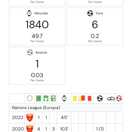
Per Game
Per Game
Minuten
Tore
1840
6
49.7
0.2
Per Game
Per Game
Assists
1
0.03
Per Game
Nations League (Europa)
2022
1
1
45′
6.9
2020
4
1
3
103′
1 (1)
6.6