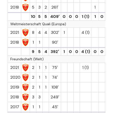
2018
5
3
2
261′
1
10
5
5
409′
0
0
0
1 (1)
1
0
6.7
Weltmeisterschaft Quali (Europa)
2021
8
4
4
302′
1
4 (1)
7.0
2018
1
1
90′
9
5
4
392′
1
0
0
4 (1)
0
0
7.0
Freundschaft (Welt)
2021
2
1
1
75′
1 (1)
2020
2
1
1
74′
2019
2
1
1
108′
2018
3
3
249′
2017
1
1
45′