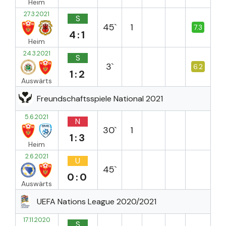
Heim
27.3.2021
S
45`
1
7.3
4:1
Heim
24.3.2021
S
3`
6.2
1:2
Auswärts
Freundschaftsspiele National 2021
5.6.2021
N
30`
1
1:3
Heim
2.6.2021
U
45`
0:0
Auswärts
UEFA Nations League 2020/2021
17.11.2020
S