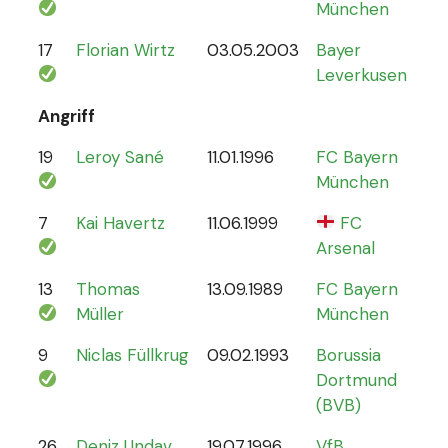
München
17
Florian Wirtz
03.05.2003
Bayer
19
Leverkusen
Angriff
19
Leroy Sané
11.01.1996
FC Bayern
61
München
7
Kai Havertz
11.06.1999
FC
47
Arsenal
13
Thomas
13.09.1989
FC Bayern
13
Müller
München
9
Niclas Füllkrug
09.02.1993
Borussia
17
Dortmund
(BVB)
26
Deniz Undav
19.07.1996
VfB
2