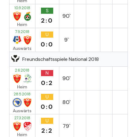
Heim
10.9.2018
S
90`
2:0
Heim
7.9.2018
U
9`
0:0
Auswärts
Freundschaftsspiele National 2018
2.6.2018
N
90`
0:2
Heim
28.5.2018
U
80`
0:0
Auswärts
27.3.2018
U
79`
2:2
Heim