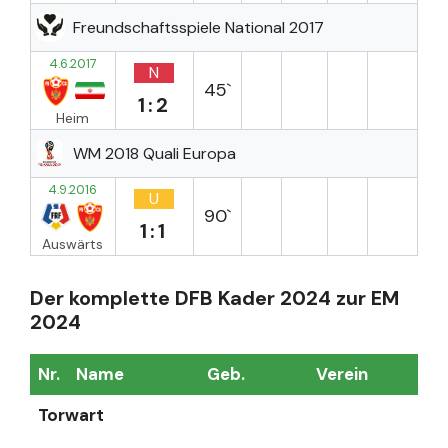
Freundschaftsspiele National 2017
4.6.2017
N
45`
1:2
Heim
WM 2018 Quali Europa
4.9.2016
U
90`
1:1
Auswärts
Der komplette DFB Kader 2024 zur EM
2024
Nr.
Name
Geb.
Verein
Sp
Torwart