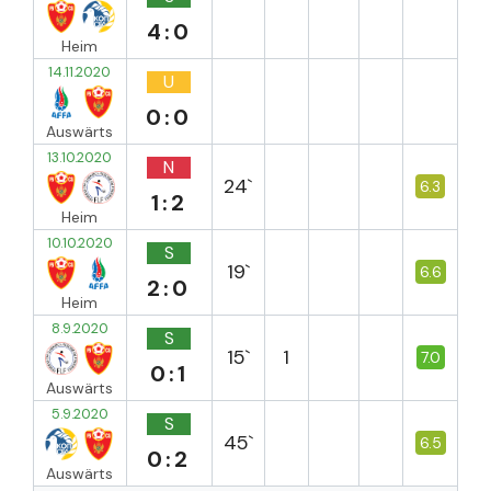
4:0
Heim
14.11.2020
U
0:0
Auswärts
13.10.2020
N
24`
6.3
1:2
Heim
10.10.2020
S
19`
6.6
2:0
Heim
8.9.2020
S
15`
1
7.0
0:1
Auswärts
5.9.2020
S
45`
6.5
0:2
Auswärts