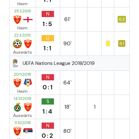
Heim
25.3.2019
N
61`
6.2
1:5
Heim
22.3.2019
U
90`
6.1
1:1
Auswärts
UEFA Nations League 2018/2019
20.11.2018
N
64`
0:1
Heim
14.10.2018
S
18`
1
1:4
Auswärts
11.10.2018
N
80`
0:2