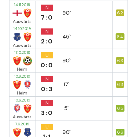
14.11.2019
N
90`
6.2
7:0
Auswärts
14.10.2019
N
45`
6.4
2:0
Auswärts
11.10.2019
U
90`
6.3
0:0
Heim
10.9.2019
N
17`
6.3
0:3
Heim
10.6.2019
N
5`
6.5
3:0
Auswärts
7.6.2019
U
90`
6.6
1:1