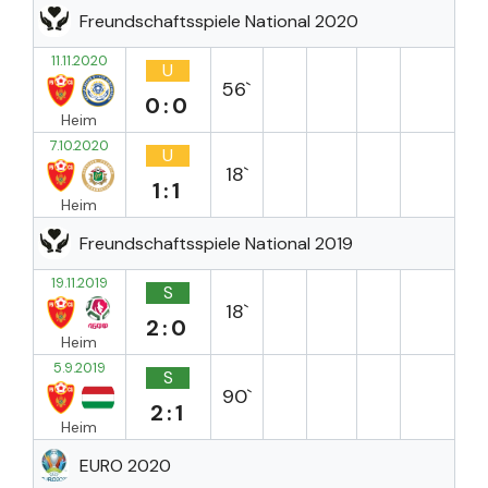
Freundschaftsspiele National 2020
11.11.2020
U
56`
0:0
Heim
7.10.2020
U
18`
1:1
Heim
Freundschaftsspiele National 2019
19.11.2019
S
18`
2:0
Heim
5.9.2019
S
90`
2:1
Heim
EURO 2020