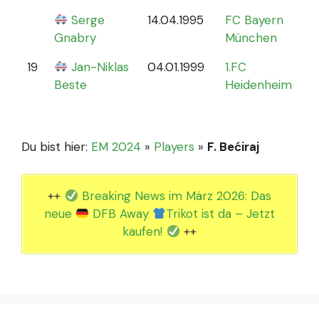
Serge
14.04.1995
FC Bayern
Gnabry
München
19
Jan-Niklas
04.01.1999
1.FC
0
Beste
Heidenheim
Du bist hier:
EM 2024
»
Players
»
F. Bećiraj
++
Breaking News im März 2026: Das
neue
DFB Away
Trikot ist da – Jetzt
kaufen!
++