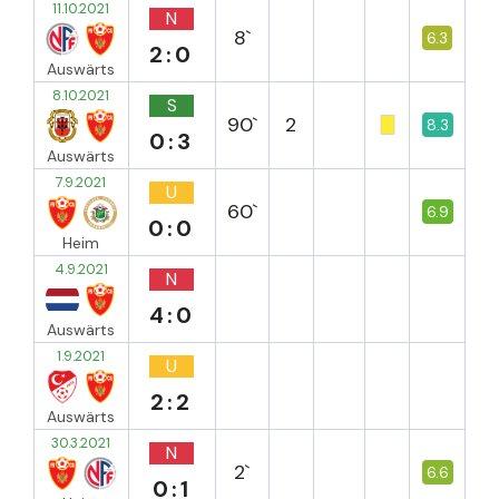
11.10.2021
N
8`
6.3
2:0
Auswärts
8.10.2021
S
90`
2
8.3
0:3
Auswärts
7.9.2021
U
60`
6.9
0:0
Heim
4.9.2021
N
4:0
Auswärts
1.9.2021
U
2:2
Auswärts
30.3.2021
N
2`
6.6
0:1