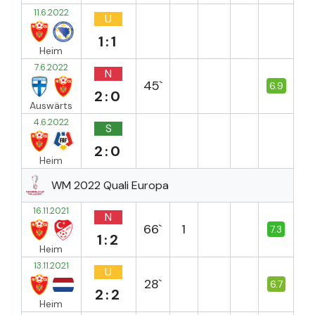
11.6.2022
U
1:1
Heim
7.6.2022
N
45`
6.9
2:0
Auswärts
4.6.2022
S
2:0
Heim
WM 2022 Quali Europa
16.11.2021
N
66`
1
7.3
1:2
Heim
13.11.2021
U
28`
6.7
2:2
Heim