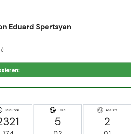
von Eduard Spertsyan
n)
ssieren:
Minuten
Tore
Assists
2321
5
2
77.4
0.2
0.1