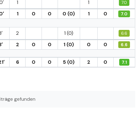
0′
1
1
7.0
0′
1
0
0
0 (0)
1
0
7.0
3′
2
1 (0)
6.6
3′
2
0
0
1 (0)
0
0
6.6
1′
6
0
0
5 (0)
2
0
7.1
iträge gefunden