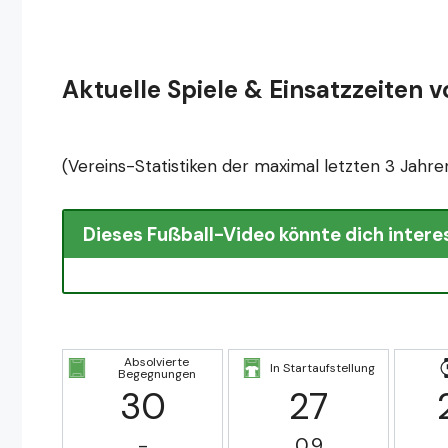
Aktuelle Spiele & Einsatzzeiten 
(Vereins-Statistiken der maximal letzten 3 Jahre
Dieses Fußball-Video könnte dich intere
Absolvierte
In Startaufstellung
Begegnungen
30
27
-
0.9