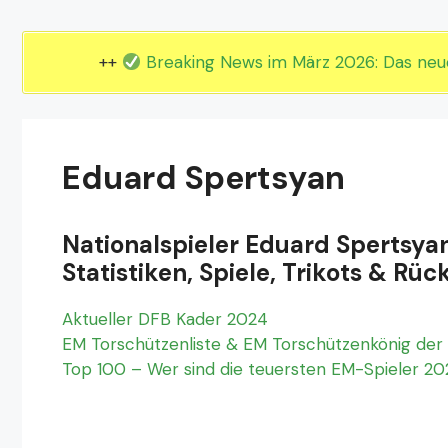
EM 2024 Gruppe E
EM 2024 Gruppe F
++
Breaking News im März 2026: Das ne
Eduard Spertsyan
Nationalspieler Eduard Spertsya
Statistiken, Spiele, Trikots & 
Aktueller DFB Kader 2024
EM Torschützenliste & EM Torschützenkönig der 
Top 100 – Wer sind die teuersten EM-Spieler 2