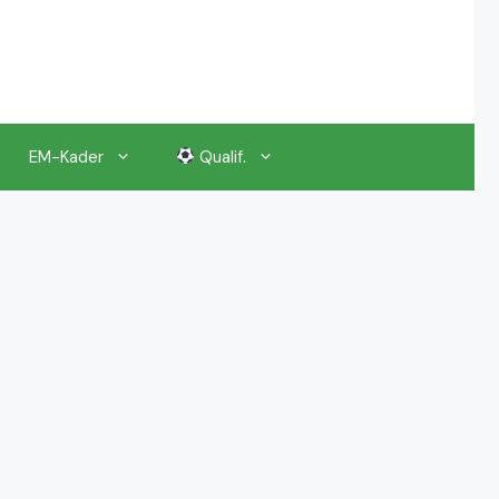
EM-Kader
Qualif.
EM 2024 Gruppenauslosung
EM 2024 Kalender, Termine
EM 2024 Anstoßzeiten & Uhrzeiten
EM 2024 Tickets Preise & Eintrittskarten