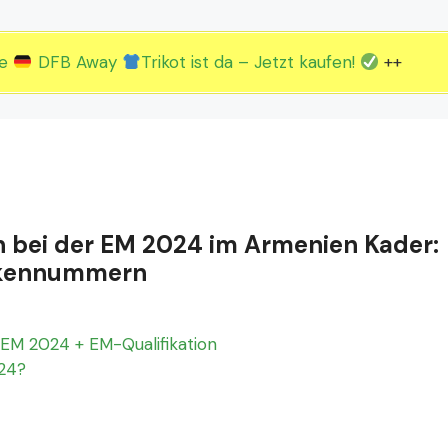
2.EM Spieltag vom 19. bis 22.06.
3.EM Spieltag vom 23. bis 26.06.
ue
DFB Away
Trikot ist da – Jetzt kaufen!
++
n bei der EM 2024 im Armenien Kader:
Rückennummern
EM 2024 + EM-Qualifikation
024?