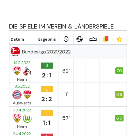
DIE SPIELE IM VEREIN & LÄNDERSPIELE
Datum
Ergebnis
Bundesliga 2021/2022
14.5.2022
S
32`
7.0
2:1
Heim
8.5.2022
U
11`
6.6
2:2
Auswärts
30.4.2022
U
57`
6.9
1:1
Heim
24.4.2022