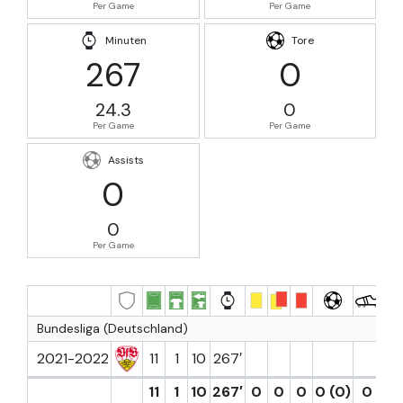
Per Game
Per Game
Minuten
Tore
267
0
24.3
0
Per Game
Per Game
Assists
0
0
Per Game
Bundesliga (Deutschland)
2021-2022
11
1
10
267′
11
1
10
267′
0
0
0
0 (0)
0
0