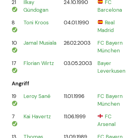
21
Ilkay
24.10.1990
FC
78
Gündogan
Barcelona
8
Toni Kroos
04.01.1990
Real
110
Madrid
10
Jamal Musiala
26.02.2003
FC Bayern
30
München
17
Florian Wirtz
03.05.2003
Bayer
19
Leverkusen
Angriff
19
Leroy Sané
11.01.1996
FC Bayern
61
München
7
Kai Havertz
11.06.1999
FC
47
Arsenal
13
Thomas
13.09.1989
FC Bayern
13