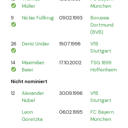
Müller
München
9
Niclas Füllkrug
09.02.1993
Borussia
17
Dortmund
(BVB)
26
Deniz Undav
19.07.1996
VfB
2
Stuttgart
14
Maximilian
17.10.2002
TSG 1899
1
Beier
Hoffenheim
Nicht nominiert
12
Alexander
30.09.1996
VfB
0
Nübel
Stuttgart
Leon
06.02.1995
FC Bayern
Goretzka
München