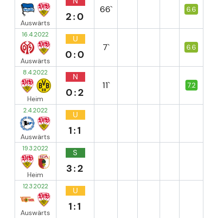
N
66`
6.6
2:0
Auswärts
16.4.2022
U
7`
6.6
0:0
Auswärts
8.4.2022
N
11`
7.2
0:2
Heim
2.4.2022
U
1:1
Auswärts
19.3.2022
S
3:2
Heim
12.3.2022
U
1:1
Auswärts