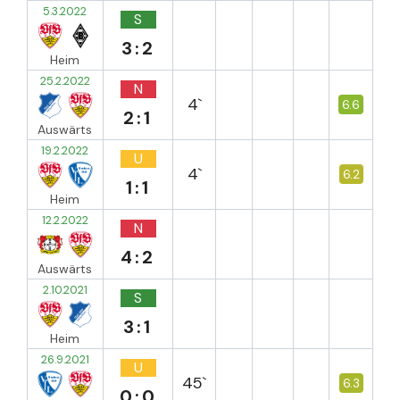
5.3.2022
S
3:2
Heim
25.2.2022
N
4`
6.6
2:1
Auswärts
19.2.2022
U
4`
6.2
1:1
Heim
12.2.2022
N
4:2
Auswärts
2.10.2021
S
3:1
Heim
26.9.2021
U
45`
6.3
0:0