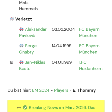
Mats
Hummels
Verletzt
Aleksandar
03.05.2004
FC Bayern
0
Pavlović
München
Serge
14.04.1995
FC Bayern
Gnabry
München
19
Jan-Niklas
04.01.1999
1.FC
0
Beste
Heidenheim
Du bist hier:
EM 2024
»
Players
»
E. Thommy
++
Breaking News im März 2026: Das