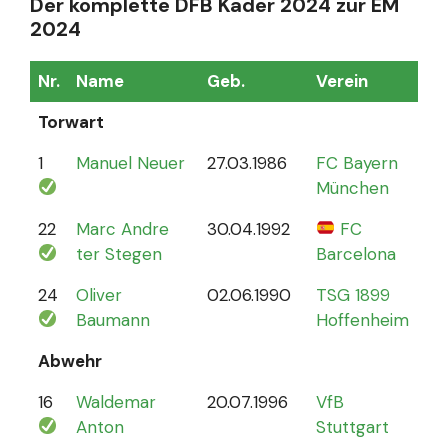
Der komplette DFB Kader 2024 zur EM
2024
Nr.
Name
Geb.
Verein
Sp
Torwart
1
Manuel Neuer
27.03.1986
FC Bayern
12
München
22
Marc Andre
30.04.1992
FC
4
ter Stegen
Barcelona
24
Oliver
02.06.1990
TSG 1899
0
Baumann
Hoffenheim
Abwehr
16
Waldemar
20.07.1996
VfB
2
Anton
Stuttgart