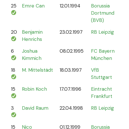
25
Emre Can
12.01.1994
Borussia
44
Dortmund
(BVB)
20
Benjamin
23.02.1997
RB Leipzig
15
Henrichs
6
Joshua
08.02.1995
FC Bayern
87
Kimmich
München
18
M. Mittelstädt
18.03.1997
VfB
5
Stuttgart
15
Robin Koch
17.07.1996
Eintracht
9
Frankfurt
3
David Raum
22.04.1998
RB Leipzig
21
15
Nico
01.12.1999
Borussia
12