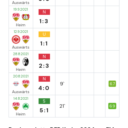
Auswärts
19.9.2021
N
1:3
Heim
12.9.2021
U
1:1
Auswärts
28.8.2021
N
2:3
Heim
20.8.2021
N
9`
6.7
4:0
Auswärts
14.8.2021
S
21`
6.9
5:1
Heim