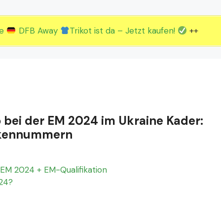
2.EM Spieltag vom 19. bis 22.06.
3.EM Spieltag vom 23. bis 26.06.
ue
DFB Away
Trikot ist da – Jetzt kaufen!
++
o bei der EM 2024 im Ukraine Kader:
Rückennummern
EM 2024 + EM-Qualifikation
024?