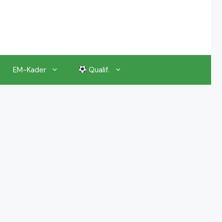
EM-Kader
Qualif.
EM 2024 Gruppenauslosung
EM 2024 Kalender, Termine
EM 2024 Anstoßzeiten & Uhrzeiten
EM 2024 Tickets Preise & Eintrittskarten