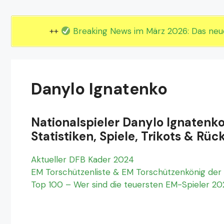
EM 2024 Gruppe E
EM 2024 Gruppe F
++
Breaking News im März 2026: Das ne
Danylo Ignatenko
Nationalspieler Danylo Ignatenk
Statistiken, Spiele, Trikots & 
Aktueller DFB Kader 2024
EM Torschützenliste & EM Torschützenkönig der 
Top 100 – Wer sind die teuersten EM-Spieler 2