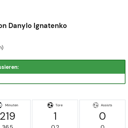
von Danylo Ignatenko
n)
ssieren:
Minuten
Tore
Assists
219
1
0
36.5
0.2
0