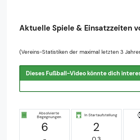
Aktuelle Spiele & Einsatzzeiten 
(Vereins-Statistiken der maximal letzten 3 Jahre
Dieses Fußball-Video könnte dich intere
Absolvierte
In Startaufstellung
Begegnungen
6
2
-
0.3