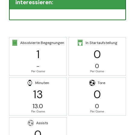
interessieren:
Absolvierte Begegnungen
In Startaufstellung
1
0
-
0
Per Game
Per Game
Minuten
Tore
13
0
13.0
0
Per Game
Per Game
Assists
0