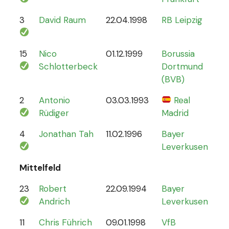
3
David Raum
22.04.1998
RB Leipzig
21
15
Nico
01.12.1999
Borussia
12
Schlotterbeck
Dortmund
(BVB)
2
Antonio
03.03.1993
Real
70
Rüdiger
Madrid
4
Jonathan Tah
11.02.1996
Bayer
26
Leverkusen
Mittelfeld
23
Robert
22.09.1994
Bayer
6
Andrich
Leverkusen
11
Chris Führich
09.01.1998
VfB
4