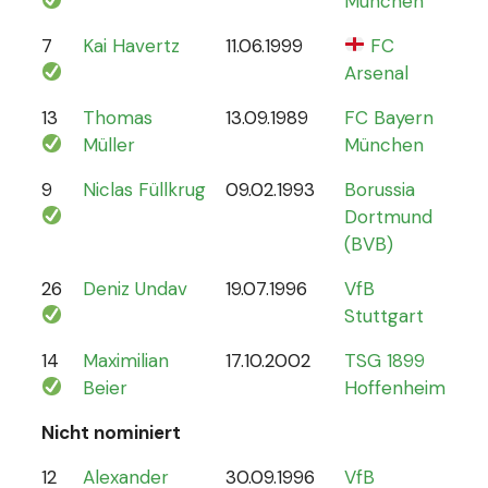
München
7
Kai Havertz
11.06.1999
FC
47
Arsenal
13
Thomas
13.09.1989
FC Bayern
13
Müller
München
9
Niclas Füllkrug
09.02.1993
Borussia
17
Dortmund
(BVB)
26
Deniz Undav
19.07.1996
VfB
2
Stuttgart
14
Maximilian
17.10.2002
TSG 1899
1
Beier
Hoffenheim
Nicht nominiert
12
Alexander
30.09.1996
VfB
0