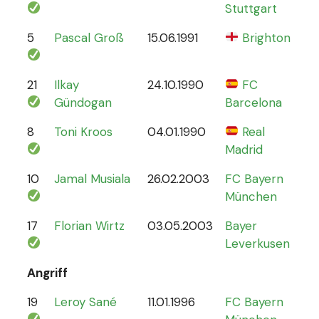
Stuttgart
5
Pascal Groß
15.06.1991
Brighton
8
21
Ilkay
24.10.1990
FC
78
Gündogan
Barcelona
8
Toni Kroos
04.01.1990
Real
110
Madrid
10
Jamal Musiala
26.02.2003
FC Bayern
30
München
17
Florian Wirtz
03.05.2003
Bayer
19
Leverkusen
Angriff
19
Leroy Sané
11.01.1996
FC Bayern
61