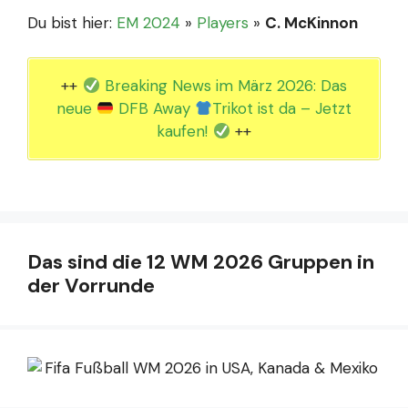
Du bist hier:
EM 2024
»
Players
»
C. McKinnon
++
Breaking News im März 2026: Das
neue
DFB Away
Trikot ist da – Jetzt
kaufen!
++
Das sind die 12 WM 2026 Gruppen in
der Vorrunde