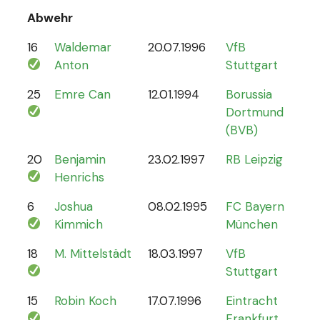
Abwehr
16
Waldemar
20.07.1996
VfB
2
Anton
Stuttgart
25
Emre Can
12.01.1994
Borussia
44
Dortmund
(BVB)
20
Benjamin
23.02.1997
RB Leipzig
15
Henrichs
6
Joshua
08.02.1995
FC Bayern
87
Kimmich
München
18
M. Mittelstädt
18.03.1997
VfB
5
Stuttgart
15
Robin Koch
17.07.1996
Eintracht
9
Frankfurt