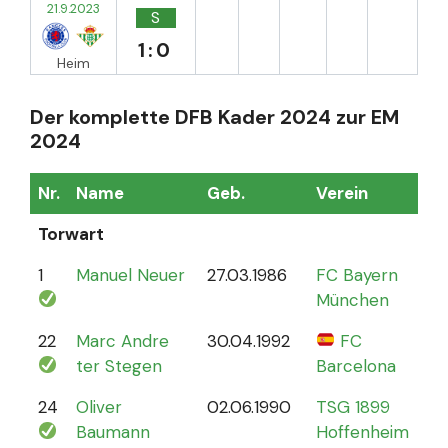
21.9.2023
S
1:0
Heim
Der komplette DFB Kader 2024 zur EM
2024
Nr.
Name
Geb.
Verein
Sp
Torwart
1
Manuel Neuer
27.03.1986
FC Bayern
12
München
22
Marc Andre
30.04.1992
FC
4
ter Stegen
Barcelona
24
Oliver
02.06.1990
TSG 1899
0
Baumann
Hoffenheim