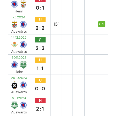
0:1
Heim
7.3.2024
U
13`
6.9
2:2
Auswärts
14.12.2023
S
2:3
Auswärts
30.11.2023
U
1:1
Heim
26.10.2023
U
0:0
Auswärts
5.10.2023
N
2:1
Auswärts