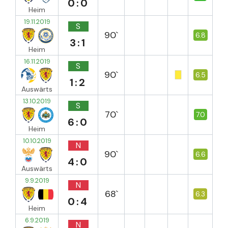
0:0
Heim
19.11.2019
S
90`
6.8
3:1
Heim
16.11.2019
S
90`
6.5
1:2
Auswärts
13.10.2019
S
70`
7.0
6:0
Heim
10.10.2019
N
90`
6.6
4:0
Auswärts
9.9.2019
N
68`
6.3
0:4
Heim
6.9.2019
N