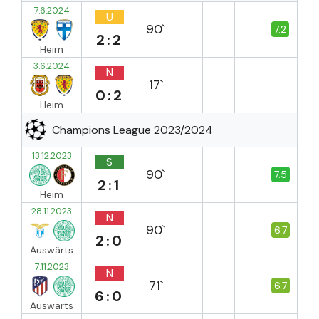
7.6.2024
U
90`
7.2
2:2
Heim
3.6.2024
N
17`
0:2
Heim
Champions League 2023/2024
13.12.2023
S
90`
7.5
2:1
Heim
28.11.2023
N
90`
6.7
2:0
Auswärts
7.11.2023
N
71`
6.7
6:0
Auswärts