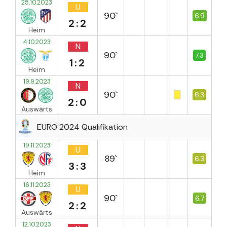
25.10.2023
U
90`
6.9
2:2
Heim
4.10.2023
N
90`
7.3
1:2
Heim
19.9.2023
N
90`
6.3
2:0
Auswärts
EURO 2024 Qualifikation
19.11.2023
U
89`
6.3
3:3
Heim
16.11.2023
U
90`
6.7
2:2
Auswärts
12.10.2023