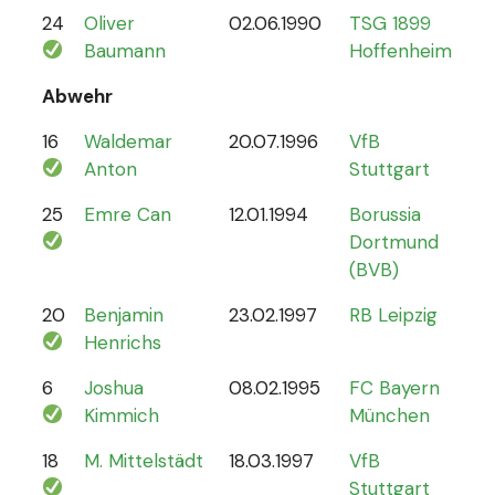
24
Oliver
02.06.1990
TSG 1899
0
Baumann
Hoffenheim
Abwehr
16
Waldemar
20.07.1996
VfB
2
Anton
Stuttgart
25
Emre Can
12.01.1994
Borussia
44
Dortmund
(BVB)
20
Benjamin
23.02.1997
RB Leipzig
15
Henrichs
6
Joshua
08.02.1995
FC Bayern
87
Kimmich
München
18
M. Mittelstädt
18.03.1997
VfB
5
Stuttgart