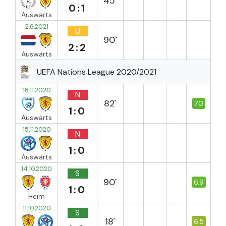
45`
0:1
Auswärts
2.6.2021
U
90`
2:2
Auswärts
UEFA Nations League 2020/2021
18.11.2020
N
82`
7.0
1:0
Auswärts
15.11.2020
N
1:0
Auswärts
14.10.2020
S
90`
6.9
1:0
Heim
11.10.2020
S
18`
6.5