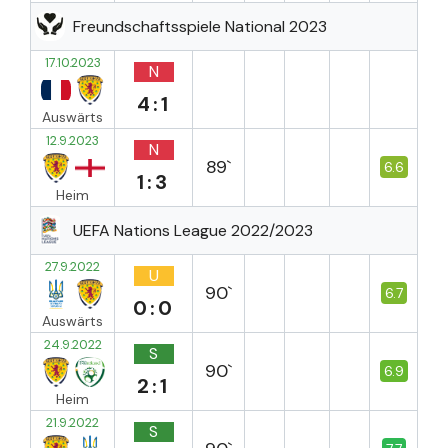
Freundschaftsspiele National 2023
17.10.2023
N
4:1
Auswärts
12.9.2023
N
89`
6.6
1:3
Heim
UEFA Nations League 2022/2023
27.9.2022
U
90`
6.7
0:0
Auswärts
24.9.2022
S
90`
6.9
2:1
Heim
21.9.2022
S