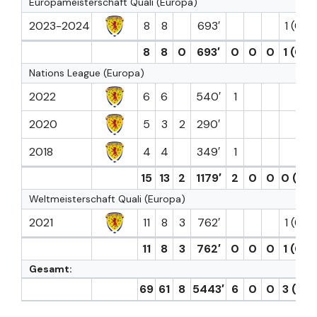
Europameisterschaft Quali (Europa)
2023-2024
8
8
693′
1 (0)
8
8
0
693′
0
0
0
1 (0)
Nations League (Europa)
2022
6
6
540′
1
2020
5
3
2
290′
2018
4
4
349′
1
15
13
2
1179′
2
0
0
0 (0)
Weltmeisterschaft Quali (Europa)
2021
11
8
3
762′
1 (0)
11
8
3
762′
0
0
0
1 (0)
Gesamt:
69
61
8
5443′
6
0
0
3 (0)