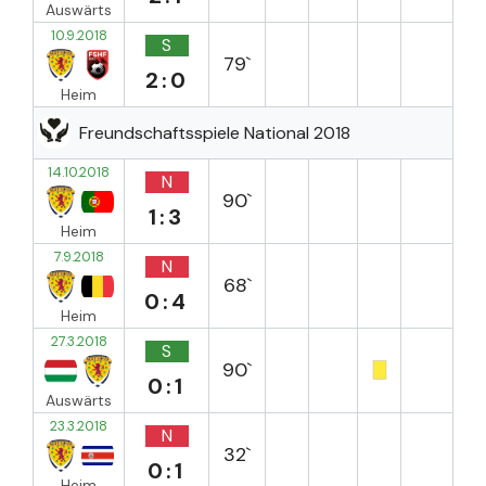
Auswärts
10.9.2018
S
79`
2:0
Heim
Freundschaftsspiele National 2018
14.10.2018
N
90`
1:3
Heim
7.9.2018
N
68`
0:4
Heim
27.3.2018
S
90`
0:1
Auswärts
23.3.2018
N
32`
0:1
Heim