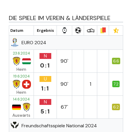
DIE SPIELE IM VEREIN & LÄNDERSPIELE
Datum
Ergebnis
EURO 2024
23.6.2024
N
90`
6.6
0:1
Heim
19.6.2024
U
90`
1
7.2
1:1
Heim
14.6.2024
N
67`
6.2
5:1
Auswärts
Freundschaftsspiele National 2024