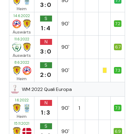
90`
7.7
3:0
Heim
14.6.2022
S
90`
7.2
1:4
Auswärts
11.6.2022
N
90`
6.7
3:0
Auswärts
8.6.2022
S
90`
7.3
2:0
Heim
WM 2022 Quali Europa
1.6.2022
N
90`
1
7.3
1:3
Heim
15.11.2021
S
90`
6.9