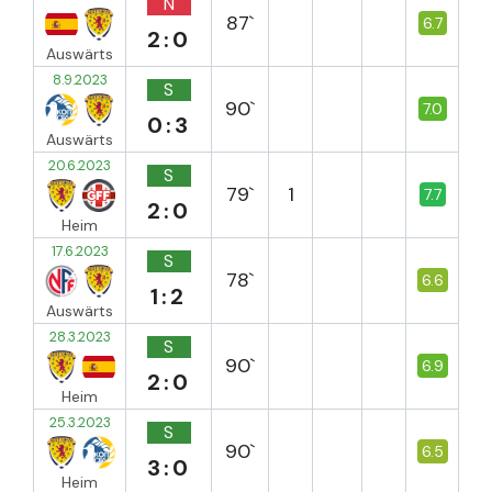
N
87`
6.7
2:0
Auswärts
8.9.2023
S
90`
7.0
0:3
Auswärts
20.6.2023
S
79`
1
7.7
2:0
Heim
17.6.2023
S
78`
6.6
1:2
Auswärts
28.3.2023
S
90`
6.9
2:0
Heim
25.3.2023
S
90`
6.5
3:0
Heim