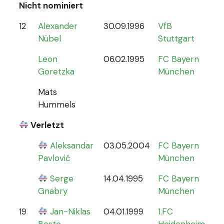
Nicht nominiert
12
Alexander
30.09.1996
VfB
0
Nübel
Stuttgart
Leon
06.02.1995
FC Bayern
Goretzka
München
Mats
Hummels
Verletzt
Aleksandar
03.05.2004
FC Bayern
0
Pavlović
München
Serge
14.04.1995
FC Bayern
Gnabry
München
19
Jan-Niklas
04.01.1999
1.FC
0
Beste
Heidenheim