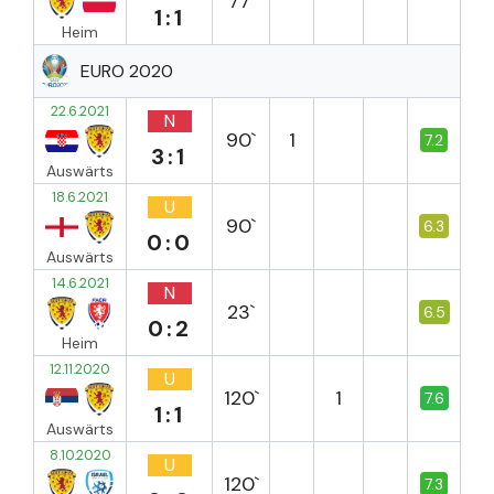
77`
1:1
Heim
EURO 2020
22.6.2021
N
90`
1
7.2
3:1
Auswärts
18.6.2021
U
90`
6.3
0:0
Auswärts
14.6.2021
N
23`
6.5
0:2
Heim
12.11.2020
U
120`
1
7.6
1:1
Auswärts
8.10.2020
U
120`
7.3