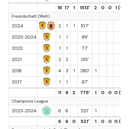
18
17
1
1513′
2
0
0
1 (0)
Freundschaft (Welt)
2024
2
1
1
107′
2023-2024
1
1
89′
2022
1
1
77′
2021
2
2
135′
2018
4
3
1
280′
1
2017
1
1
87′
11
9
2
775′
1
0
0
0 (0)
Champions League
2023-2024
6
6
521′
1
6
6
0
521′
1
0
0
0 (0)