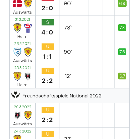
90`
6.9
2:0
Auswärts
31.3.2021
S
73`
7.3
4:0
Heim
28.3.2021
U
90`
7.5
1:1
Auswärts
25.3.2021
U
12`
6.7
2:2
Heim
Freundschaftsspiele National 2022
29.3.2022
U
2:2
Auswärts
24.3.2022
U