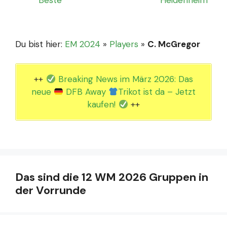
Du bist hier:
EM 2024
»
Players
»
C. McGregor
++
Breaking News im März 2026: Das
neue
DFB Away
Trikot ist da – Jetzt
kaufen!
++
Das sind die 12 WM 2026 Gruppen in
der Vorrunde