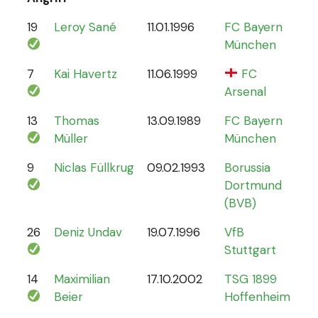
19
Leroy Sané
11.01.1996
FC Bayern
61
München
7
Kai Havertz
11.06.1999
FC
47
Arsenal
13
Thomas
13.09.1989
FC Bayern
13
Müller
München
9
Niclas Füllkrug
09.02.1993
Borussia
17
Dortmund
(BVB)
26
Deniz Undav
19.07.1996
VfB
2
Stuttgart
14
Maximilian
17.10.2002
TSG 1899
1
Beier
Hoffenheim