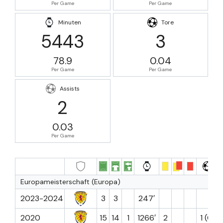
Per Game
Per Game
Minuten
Tore
5443
3
78.9
0.04
Per Game
Per Game
Assists
2
0.03
Per Game
Europameisterschaft (Europa)
2023-2024
3
3
247′
2020
15
14
1
1266′
2
1 (0)