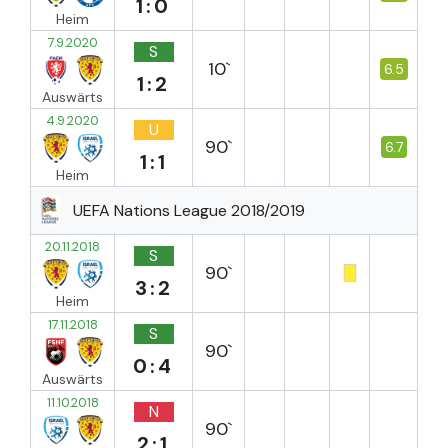
1:0
Heim
7.9.2020
S
10`
6.5
1:2
Auswärts
4.9.2020
U
90`
6.7
1:1
Heim
UEFA Nations League 2018/2019
20.11.2018
S
90`
3:2
Heim
17.11.2018
S
90`
0:4
Auswärts
11.10.2018
N
90`
2:1