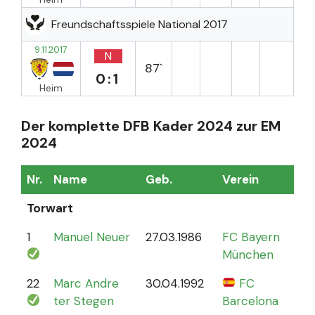
Freundschaftsspiele National 2017
9.11.2017
N
87`
0:1
Heim
Der komplette DFB Kader 2024 zur EM
2024
Nr.
Name
Geb.
Verein
Sp
Torwart
1
Manuel Neuer
27.03.1986
FC Bayern
12
München
22
Marc Andre
30.04.1992
FC
4
ter Stegen
Barcelona