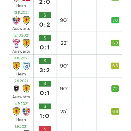
2:0
Heim
12.11.2021
S
90`
7.6
0:2
Auswärts
12.10.2021
S
22`
6.9
0:1
Auswärts
9.10.2021
S
90`
6.3
3:2
Heim
7.9.2021
S
90`
7.2
0:1
Auswärts
4.9.2021
S
25`
6.6
1:0
Heim
1.9.2021
N