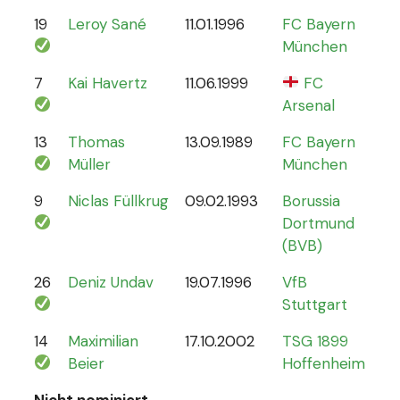
19
Leroy Sané
11.01.1996
FC Bayern
61
München
7
Kai Havertz
11.06.1999
FC
47
Arsenal
13
Thomas
13.09.1989
FC Bayern
13
Müller
München
9
Niclas Füllkrug
09.02.1993
Borussia
17
Dortmund
(BVB)
26
Deniz Undav
19.07.1996
VfB
2
Stuttgart
14
Maximilian
17.10.2002
TSG 1899
1
Beier
Hoffenheim
Nicht nominiert