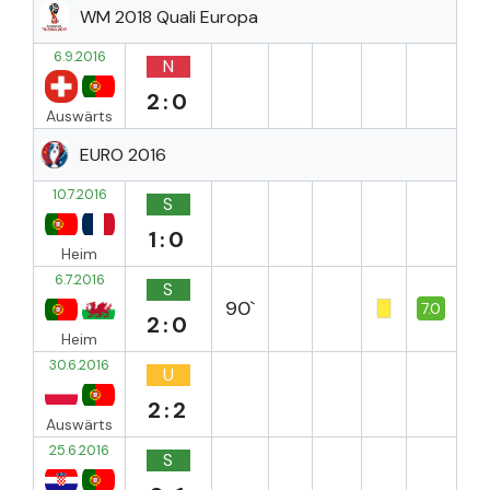
WM 2018 Quali Europa
6.9.2016
N
2:0
Auswärts
EURO 2016
10.7.2016
S
1:0
Heim
6.7.2016
S
90`
7.0
2:0
Heim
30.6.2016
U
2:2
Auswärts
25.6.2016
S