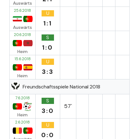
Auswärts
25.6.2018
U
1:1
Auswärts
20.6.2018
S
1:0
Heim
15.6.2018
U
3:3
Heim
Freundschaftsspiele National 2018
7.6.2018
S
57`
3:0
Heim
2.6.2018
U
0:0
Auswärts