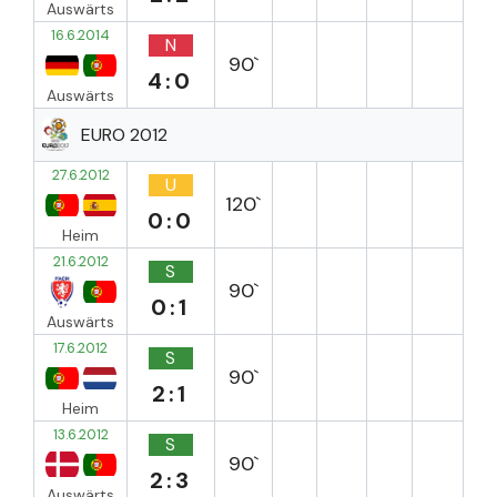
Auswärts
16.6.2014
N
90`
4:0
Auswärts
EURO 2012
27.6.2012
U
120`
0:0
Heim
21.6.2012
S
90`
0:1
Auswärts
17.6.2012
S
90`
2:1
Heim
13.6.2012
S
90`
2:3
Auswärts