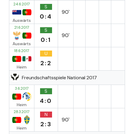
24.6.2017
S
90`
0:4
Auswärts
21.6.2017
S
90`
0:1
Auswärts
18.6.2017
U
2:2
Heim
Freundschaftsspiele National 2017
3.6.2017
S
4:0
Heim
28.3.2017
N
90`
2:3
Heim