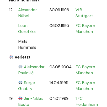
12
Alexander
30.09.1996
VfB
0
Nübel
Stuttgart
Leon
06.02.1995
FC Bayern
Goretzka
München
Mats
Hummels
Verletzt
Aleksandar
03.05.2004
FC Bayern
0
Pavlović
München
Serge
14.04.1995
FC Bayern
Gnabry
München
19
Jan-Niklas
04.01.1999
1.FC
0
Beste
Heidenheim