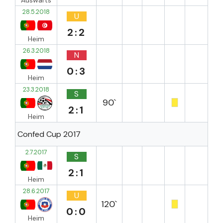
28.5.2018
U
2:2
Heim
26.3.2018
N
0:3
Heim
23.3.2018
S
90`
2:1
Heim
Confed Cup 2017
2.7.2017
S
2:1
Heim
28.6.2017
U
120`
0:0
Heim