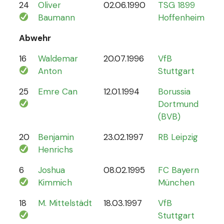
24
Oliver
02.06.1990
TSG 1899
0
Baumann
Hoffenheim
Abwehr
16
Waldemar
20.07.1996
VfB
2
Anton
Stuttgart
25
Emre Can
12.01.1994
Borussia
44
Dortmund
(BVB)
20
Benjamin
23.02.1997
RB Leipzig
15
Henrichs
6
Joshua
08.02.1995
FC Bayern
87
Kimmich
München
18
M. Mittelstädt
18.03.1997
VfB
5
Stuttgart