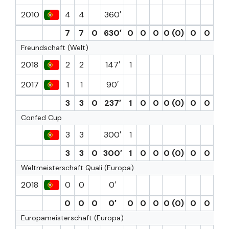
2010
4
4
360′
7
7
0
630′
0
0
0
0 (0)
0
0
Freundschaft (Welt)
2018
2
2
147′
1
2017
1
1
90′
3
3
0
237′
1
0
0
0 (0)
0
0
Confed Cup
3
3
300′
1
3
3
0
300′
1
0
0
0 (0)
0
0
Weltmeisterschaft Quali (Europa)
2018
0
0
0′
0
0
0
0′
0
0
0
0 (0)
0
0
Europameisterschaft (Europa)