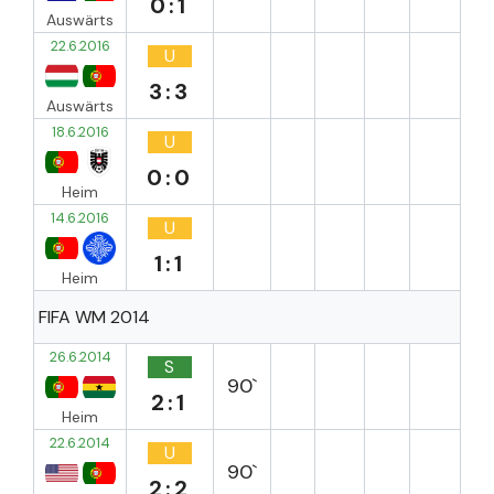
0:1
Auswärts
22.6.2016
U
3:3
Auswärts
18.6.2016
U
0:0
Heim
14.6.2016
U
1:1
Heim
FIFA WM 2014
26.6.2014
S
90`
2:1
Heim
22.6.2014
U
90`
2:2