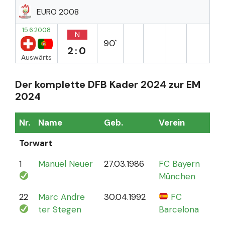
EURO 2008
15.6.2008
N
90`
2:0
Auswärts
Der komplette DFB Kader 2024 zur EM
2024
Nr.
Name
Geb.
Verein
Sp
Torwart
1
Manuel Neuer
27.03.1986
FC Bayern
12
München
22
Marc Andre
30.04.1992
FC
4
ter Stegen
Barcelona