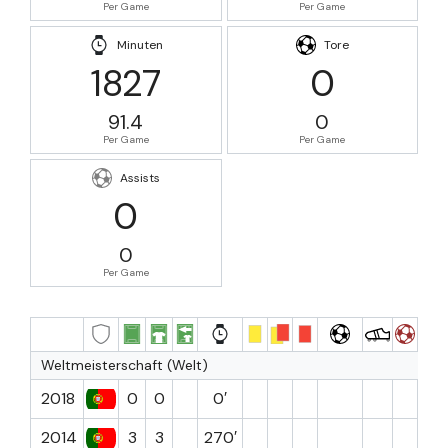
Per Game
Per Game
Minuten
Tore
1827
0
91.4
0
Per Game
Per Game
Assists
0
0
Per Game
Weltmeisterschaft (Welt)
2018
0
0
0′
2014
3
3
270′