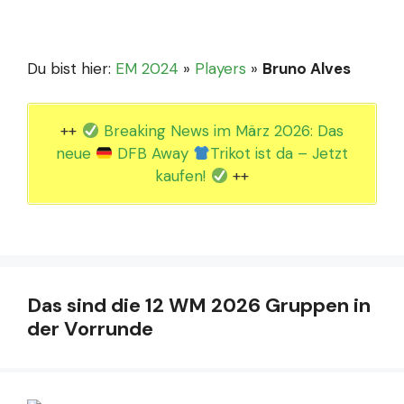
Du bist hier:
EM 2024
»
Players
»
Bruno Alves
++
Breaking News im März 2026: Das
neue
DFB Away
Trikot ist da – Jetzt
kaufen!
++
Das sind die 12 WM 2026 Gruppen in
der Vorrunde