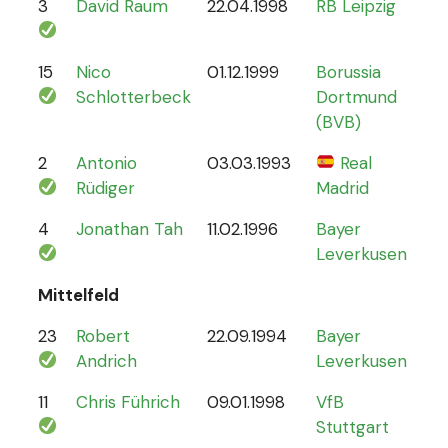
3
David Raum
22.04.1998
RB Leipzig
21
15
Nico
01.12.1999
Borussia
12
Schlotterbeck
Dortmund
(BVB)
2
Antonio
03.03.1993
Real
70
Rüdiger
Madrid
4
Jonathan Tah
11.02.1996
Bayer
26
Leverkusen
Mittelfeld
23
Robert
22.09.1994
Bayer
6
Andrich
Leverkusen
11
Chris Führich
09.01.1998
VfB
4
Stuttgart