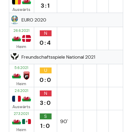
3:1
Auswärts
EURO 2020
26.6.2021
N
0:4
Heim
Freundschaftsspiele National 2021
5.6.2021
U
0:0
Heim
2.6.2021
N
3:0
Auswärts
27.3.2021
S
90`
1:0
Heim