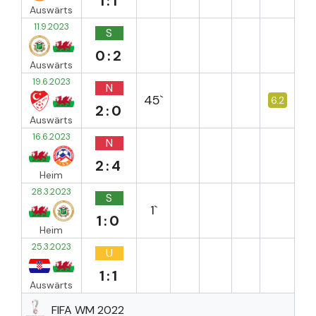
1:1
Auswärts
11.9.2023
S
0:2
Auswärts
19.6.2023
N
45`
6.2
2:0
Auswärts
16.6.2023
N
2:4
Heim
28.3.2023
S
1`
1:0
Heim
25.3.2023
U
1:1
Auswärts
FIFA WM 2022