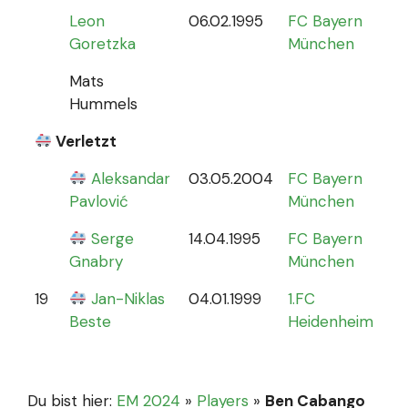
Leon
06.02.1995
FC Bayern
Goretzka
München
Mats
Hummels
Verletzt
Aleksandar
03.05.2004
FC Bayern
0
Pavlović
München
Serge
14.04.1995
FC Bayern
Gnabry
München
19
Jan-Niklas
04.01.1999
1.FC
0
Beste
Heidenheim
Du bist hier:
EM 2024
»
Players
»
Ben Cabango