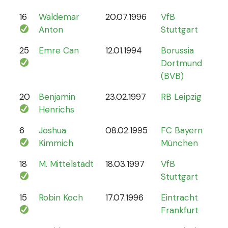
16
Waldemar
20.07.1996
VfB
2
Anton
Stuttgart
25
Emre Can
12.01.1994
Borussia
44
Dortmund
(BVB)
20
Benjamin
23.02.1997
RB Leipzig
15
Henrichs
6
Joshua
08.02.1995
FC Bayern
87
Kimmich
München
18
M. Mittelstädt
18.03.1997
VfB
5
Stuttgart
15
Robin Koch
17.07.1996
Eintracht
9
Frankfurt