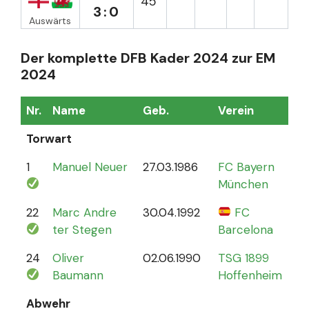
45`
3:0
Auswärts
Der komplette DFB Kader 2024 zur EM
2024
Nr.
Name
Geb.
Verein
Sp
Torwart
1
Manuel Neuer
27.03.1986
FC Bayern
12
München
22
Marc Andre
30.04.1992
FC
4
ter Stegen
Barcelona
24
Oliver
02.06.1990
TSG 1899
0
Baumann
Hoffenheim
Abwehr