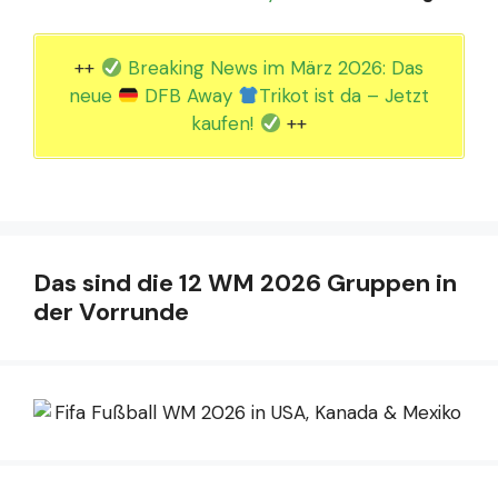
++
Breaking News im März 2026: Das
neue
DFB Away
Trikot ist da – Jetzt
kaufen!
++
Das sind die 12 WM 2026 Gruppen in
der Vorrunde