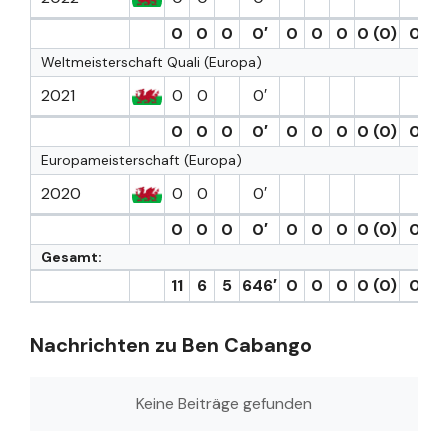
0
0
0
0′
0
0
0
0 (0)
0
0
Weltmeisterschaft Quali (Europa)
2021
0
0
0′
0
0
0
0′
0
0
0
0 (0)
0
0
Europameisterschaft (Europa)
2020
0
0
0′
0
0
0
0′
0
0
0
0 (0)
0
0
Gesamt:
11
6
5
646′
0
0
0
0 (0)
0
0
Nachrichten zu Ben Cabango
Keine Beiträge gefunden