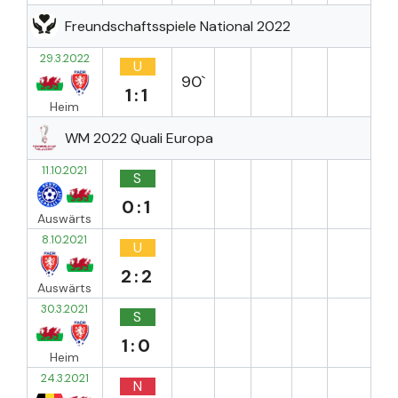
Freundschaftsspiele National 2022
29.3.2022
U
90`
1:1
Heim
WM 2022 Quali Europa
11.10.2021
S
0:1
Auswärts
8.10.2021
U
2:2
Auswärts
30.3.2021
S
1:0
Heim
24.3.2021
N