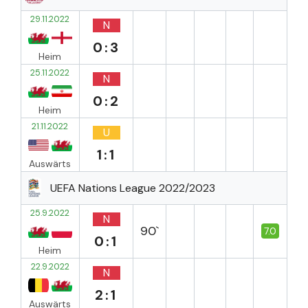
29.11.2022
N
0:3
Heim
25.11.2022
N
0:2
Heim
21.11.2022
U
1:1
Auswärts
UEFA Nations League 2022/2023
25.9.2022
N
90`
7.0
0:1
Heim
22.9.2022
N
2:1
Auswärts