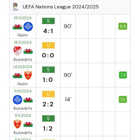
UEFA Nations League 2024/2025
19.11.2024
S
90`
6.9
4:1
Heim
16.11.2024
U
0:0
Auswärts
14.10.2024
S
90`
7.3
1:0
Heim
11.10.2024
U
14`
7.0
2:2
Auswärts
9.9.2024
S
1:2
Auswärts
6.9.2024