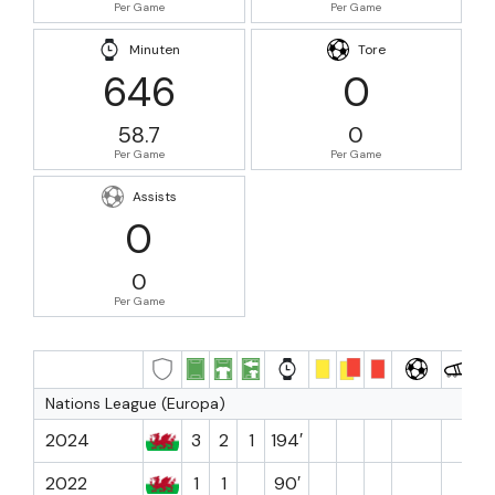
Per Game
Per Game
Minuten
Tore
646
0
58.7
0
Per Game
Per Game
Assists
0
0
Per Game
Nations League (Europa)
2024
3
2
1
194′
2022
1
1
90′