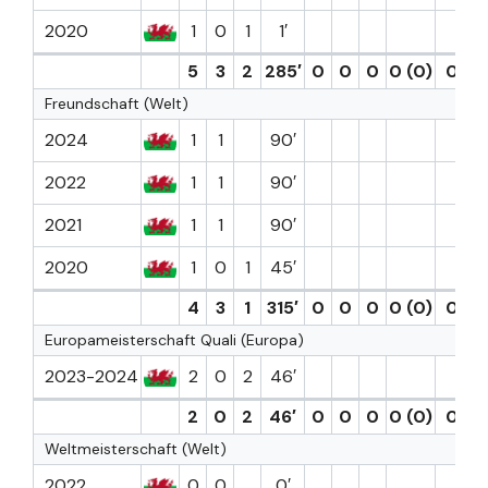
2020
1
0
1
1′
5
3
2
285′
0
0
0
0 (0)
0
0
Freundschaft (Welt)
2024
1
1
90′
2022
1
1
90′
2021
1
1
90′
2020
1
0
1
45′
4
3
1
315′
0
0
0
0 (0)
0
0
Europameisterschaft Quali (Europa)
2023-2024
2
0
2
46′
2
0
2
46′
0
0
0
0 (0)
0
0
Weltmeisterschaft (Welt)
2022
0
0
0′