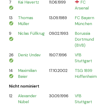
7
Kai Havertz
11.06.1999
FC
47
Arsenal
13
Thomas
13.09.1989
FC Bayern
13
Müller
München
9
Niclas Füllkrug
09.02.1993
Borussia
17
Dortmund
(BVB)
26
Deniz Undav
19.07.1996
VfB
2
Stuttgart
14
Maximilian
17.10.2002
TSG 1899
1
Beier
Hoffenheim
Nicht nominiert
12
Alexander
30.09.1996
VfB
0
Nübel
Stuttgart