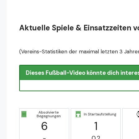
Aktuelle Spiele & Einsatzzeiten 
(Vereins-Statistiken der maximal letzten 3 Jahre
Dieses Fußball-Video könnte dich intere
Absolvierte
In Startaufstellung
Begegnungen
6
1
-
0.2