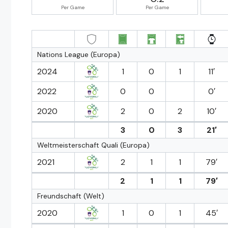
Per Game
Per Game
Nations League (Europa)
2024
1
0
1
11′
2022
0
0
0′
2020
2
0
2
10′
3
0
3
21′
Weltmeisterschaft Quali (Europa)
2021
2
1
1
79′
2
1
1
79′
Freundschaft (Welt)
2020
1
0
1
45′