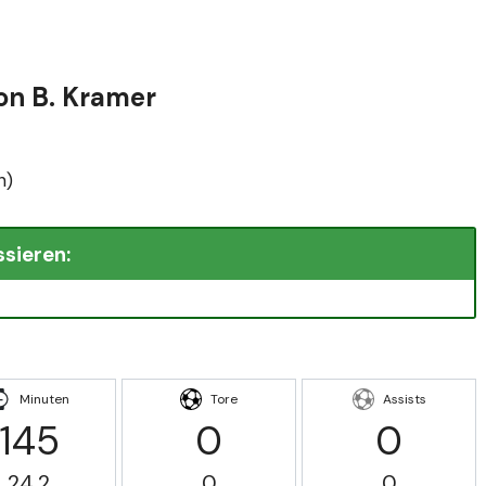
von B. Kramer
n)
ssieren:
Minuten
Tore
Assists
145
0
0
24.2
0
0