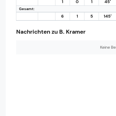
1
0
1
45′
Gesamt:
6
1
5
145′
Nachrichten zu B. Kramer
Keine Be