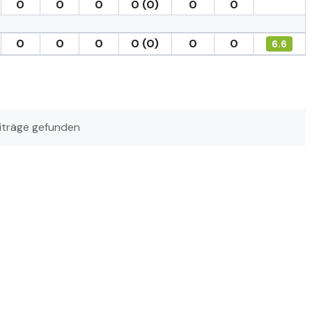
0
0
0
0 (0)
0
0
0
0
0
0 (0)
0
0
6.6
iträge gefunden