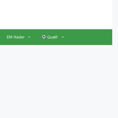
EM-Kader
Qualif.
EM 2024 Gruppenauslosung
EM 2024 Kalender, Termine
EM 2024 Anstoßzeiten & Uhrzeiten
EM 2024 Tickets Preise & Eintrittskarten