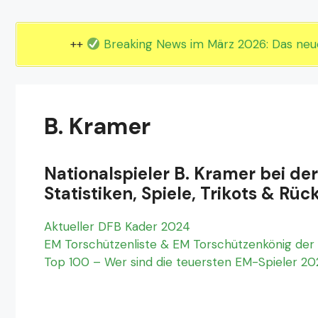
EM 2024 Gruppe E
EM 2024 Gruppe F
++
Breaking News im März 2026: Das ne
B. Kramer
Nationalspieler B. Kramer bei d
Statistiken, Spiele, Trikots & 
Aktueller DFB Kader 2024
EM Torschützenliste & EM Torschützenkönig der 
Top 100 – Wer sind die teuersten EM-Spieler 2