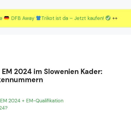
2.EM Spieltag vom 19. bis 22.06.
3.EM Spieltag vom 23. bis 26.06.
ue
DFB Away
Trikot ist da – Jetzt kaufen!
++
er EM 2024 im Slowenien Kader:
Rückennummern
EM 2024 + EM-Qualifikation
024?