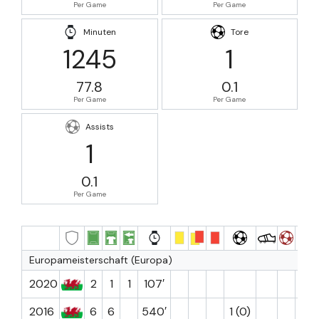
Per Game
Per Game
Minuten
Tore
1245
1
77.8
0.1
Per Game
Per Game
Assists
1
0.1
Per Game
Europameisterschaft (Europa)
2020
2
1
1
107′
6.9
2016
6
6
540′
1 (0)
7.5