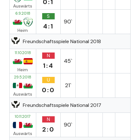
0:1
Auswärts
6.9.2018
S
90`
4:1
Heim
Freundschaftsspiele National 2018
11.10.2018
N
45`
1:4
Heim
29.5.2018
U
21`
0:0
Auswärts
Freundschaftsspiele National 2017
10.11.2017
N
90`
2:0
Auswärts