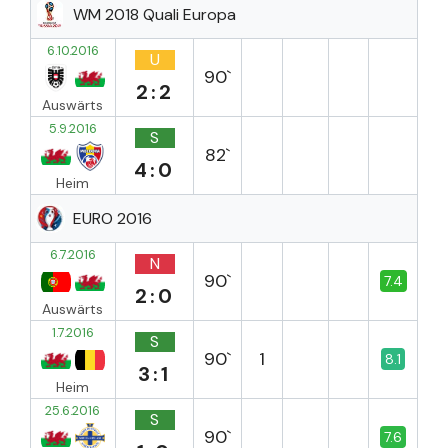
WM 2018 Quali Europa
6.10.2016
U
90`
2:2
Auswärts
5.9.2016
S
82`
4:0
Heim
EURO 2016
6.7.2016
N
90`
7.4
2:0
Auswärts
1.7.2016
S
90`
1
8.1
3:1
Heim
25.6.2016
S
90`
7.6