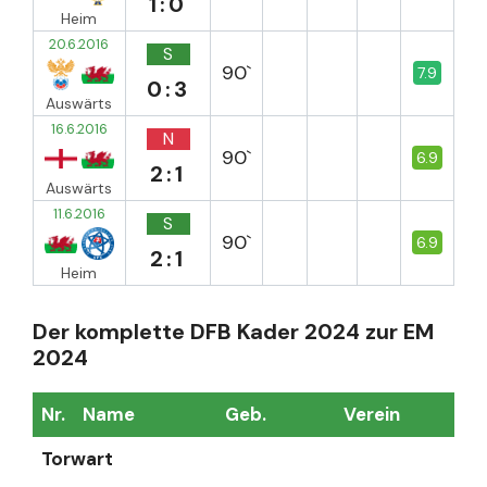
1:0
Heim
20.6.2016
S
90`
7.9
0:3
Auswärts
16.6.2016
N
90`
6.9
2:1
Auswärts
11.6.2016
S
90`
6.9
2:1
Heim
Der komplette DFB Kader 2024 zur EM
2024
Nr.
Name
Geb.
Verein
Sp
Torwart