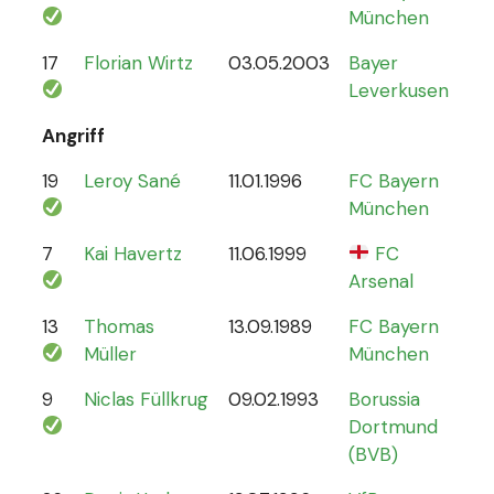
München
17
Florian Wirtz
03.05.2003
Bayer
19
Leverkusen
Angriff
19
Leroy Sané
11.01.1996
FC Bayern
61
München
7
Kai Havertz
11.06.1999
FC
47
Arsenal
13
Thomas
13.09.1989
FC Bayern
13
Müller
München
9
Niclas Füllkrug
09.02.1993
Borussia
17
Dortmund
(BVB)