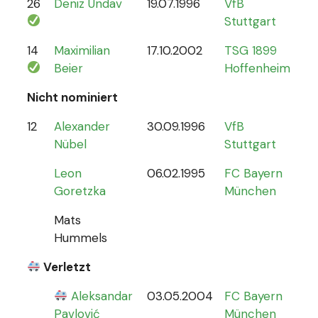
26
Deniz Undav
19.07.1996
VfB
2
Stuttgart
14
Maximilian
17.10.2002
TSG 1899
1
Beier
Hoffenheim
Nicht nominiert
12
Alexander
30.09.1996
VfB
0
Nübel
Stuttgart
Leon
06.02.1995
FC Bayern
Goretzka
München
Mats
Hummels
Verletzt
Aleksandar
03.05.2004
FC Bayern
0
Pavlović
München