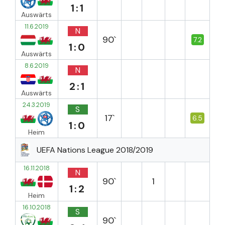
1:1
Auswärts
11.6.2019
N
90`
7.2
1:0
Auswärts
8.6.2019
N
2:1
Auswärts
24.3.2019
S
17`
6.5
1:0
Heim
UEFA Nations League 2018/2019
16.11.2018
N
90`
1
1:2
Heim
16.10.2018
S
90`