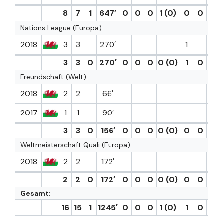
8
7
1
647′
0
0
0
1 (0)
0
0
7.3
Nations League (Europa)
2018
3
3
270′
1
3
3
0
270′
0
0
0
0 (0)
1
0
Freundschaft (Welt)
2018
2
2
66′
2017
1
1
90′
3
3
0
156′
0
0
0
0 (0)
0
0
Weltmeisterschaft Quali (Europa)
2018
2
2
172′
2
2
0
172′
0
0
0
0 (0)
0
0
Gesamt:
16
15
1
1245′
0
0
0
1 (0)
1
0
7.3