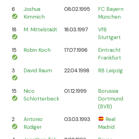
6
Joshua
08.02.1995
FC Bayern
87
Kimmich
München
18
M. Mittelstädt
18.03.1997
VfB
5
Stuttgart
15
Robin Koch
17.07.1996
Eintracht
9
Frankfurt
3
David Raum
22.04.1998
RB Leipzig
21
15
Nico
01.12.1999
Borussia
12
Schlotterbeck
Dortmund
(BVB)
2
Antonio
03.03.1993
Real
70
Rüdiger
Madrid