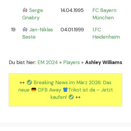
Serge
14.04.1995
FC Bayern
Gnabry
München
19
Jan-Niklas
04.01.1999
1.FC
0
Beste
Heidenheim
Du bist hier:
EM 2024
»
Players
»
Ashley Williams
++
Breaking News im März 2026: Das
neue
DFB Away
Trikot ist da – Jetzt
kaufen!
++