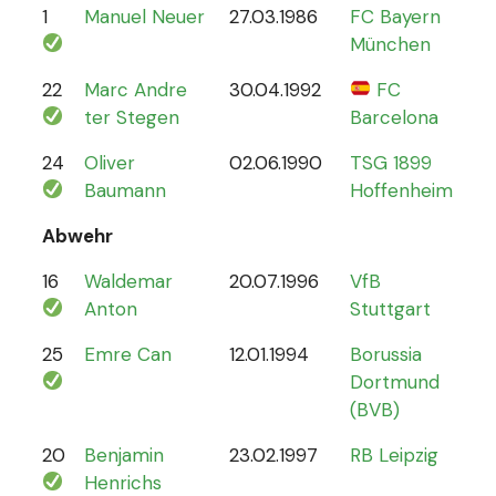
1
Manuel Neuer
27.03.1986
FC Bayern
12
München
22
Marc Andre
30.04.1992
FC
4
ter Stegen
Barcelona
24
Oliver
02.06.1990
TSG 1899
0
Baumann
Hoffenheim
Abwehr
16
Waldemar
20.07.1996
VfB
2
Anton
Stuttgart
25
Emre Can
12.01.1994
Borussia
44
Dortmund
(BVB)
20
Benjamin
23.02.1997
RB Leipzig
15
Henrichs