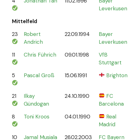
4
Jonathan Tah
11.02.1996
Bayer
26
Leverkusen
Mittelfeld
23
Robert
22.09.1994
Bayer
6
Andrich
Leverkusen
11
Chris Führich
09.01.1998
VfB
4
Stuttgart
5
Pascal Groß
15.06.1991
Brighton
8
21
Ilkay
24.10.1990
FC
78
Gündogan
Barcelona
8
Toni Kroos
04.01.1990
Real
110
Madrid
10
Jamal Musiala
26.02.2003
FC Bayern
30