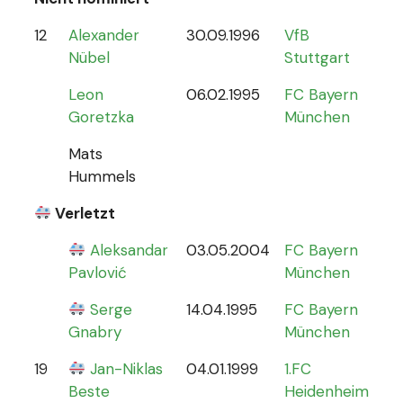
12
Alexander
30.09.1996
VfB
0
Nübel
Stuttgart
Leon
06.02.1995
FC Bayern
Goretzka
München
Mats
Hummels
Verletzt
Aleksandar
03.05.2004
FC Bayern
0
Pavlović
München
Serge
14.04.1995
FC Bayern
Gnabry
München
19
Jan-Niklas
04.01.1999
1.FC
0
Beste
Heidenheim