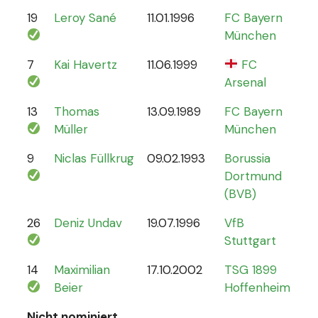
19
Leroy Sané
11.01.1996
FC Bayern
61
München
7
Kai Havertz
11.06.1999
FC
47
Arsenal
13
Thomas
13.09.1989
FC Bayern
13
Müller
München
9
Niclas Füllkrug
09.02.1993
Borussia
17
Dortmund
(BVB)
26
Deniz Undav
19.07.1996
VfB
2
Stuttgart
14
Maximilian
17.10.2002
TSG 1899
1
Beier
Hoffenheim
Nicht nominiert