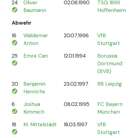
24
Oliver
02.06.1990
TSG 1899
0
Baumann
Hoffenheim
Abwehr
16
Waldemar
20.07.1996
VfB
2
Anton
Stuttgart
25
Emre Can
12.01.1994
Borussia
44
Dortmund
(BVB)
20
Benjamin
23.02.1997
RB Leipzig
15
Henrichs
6
Joshua
08.02.1995
FC Bayern
87
Kimmich
München
18
M. Mittelstädt
18.03.1997
VfB
5
Stuttgart