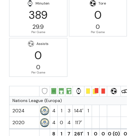
Minuten
Tore
389
0
29.9
0
Per Game
Per Game
Assists
0
0
Per Game
Nations League (Europa)
2024
4
1
3
144′
1
2020
4
0
4
117′
8
1
7
261′
1
0
0
0 (0)
0
0