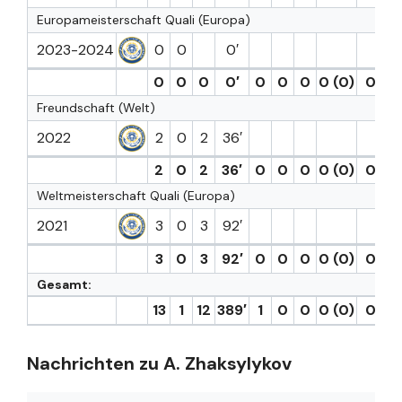
Europameisterschaft Quali (Europa)
2023-2024
0
0
0′
0
0
0
0′
0
0
0
0 (0)
0
0
Freundschaft (Welt)
2022
2
0
2
36′
2
0
2
36′
0
0
0
0 (0)
0
0
Weltmeisterschaft Quali (Europa)
2021
3
0
3
92′
3
0
3
92′
0
0
0
0 (0)
0
0
Gesamt:
13
1
12
389′
1
0
0
0 (0)
0
0
Nachrichten zu A. Zhaksylykov