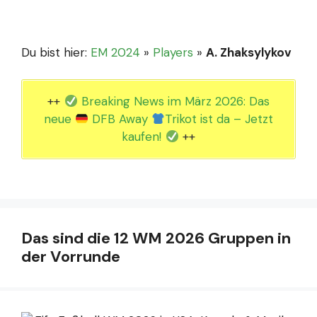
Du bist hier:
EM 2024
»
Players
»
A. Zhaksylykov
++
Breaking News im März 2026: Das
neue
DFB Away
Trikot ist da – Jetzt
kaufen!
++
Das sind die 12 WM 2026 Gruppen in
der Vorrunde