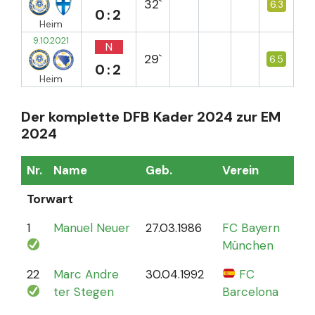
32`
6.3
0:2
Heim
9.10.2021
N
29`
6.5
0:2
Heim
Der komplette DFB Kader 2024 zur EM
2024
Nr.
Name
Geb.
Verein
Sp
Torwart
1
Manuel Neuer
27.03.1986
FC Bayern
12
München
22
Marc Andre
30.04.1992
FC
4
ter Stegen
Barcelona