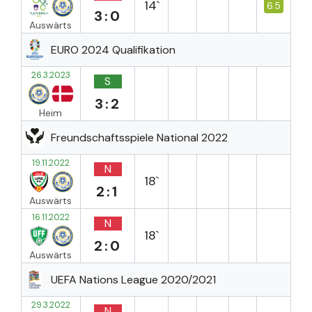
14`
6.5
3:0
Auswärts
EURO 2024 Qualifikation
26.3.2023
S
3:2
Heim
Freundschaftsspiele National 2022
19.11.2022
N
18`
2:1
Auswärts
16.11.2022
N
18`
2:0
Auswärts
UEFA Nations League 2020/2021
29.3.2022
N