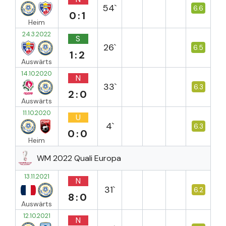
54`
6.6
0:1
Heim
24.3.2022
S
26`
6.5
1:2
Auswärts
14.10.2020
N
33`
6.3
2:0
Auswärts
11.10.2020
U
4`
6.3
0:0
Heim
WM 2022 Quali Europa
13.11.2021
N
31`
6.2
8:0
Auswärts
12.10.2021
N