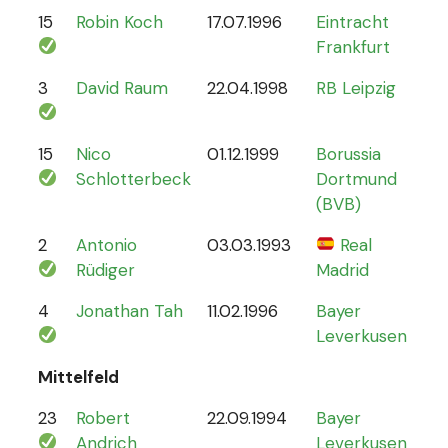
15
Robin Koch
17.07.1996
Eintracht
9
Frankfurt
3
David Raum
22.04.1998
RB Leipzig
21
15
Nico
01.12.1999
Borussia
12
Schlotterbeck
Dortmund
(BVB)
2
Antonio
03.03.1993
Real
70
Rüdiger
Madrid
4
Jonathan Tah
11.02.1996
Bayer
26
Leverkusen
Mittelfeld
23
Robert
22.09.1994
Bayer
6
Andrich
Leverkusen