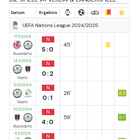
Datum
Ergebnis
UEFA Nations League 2024/2025
17.11.2024
N
45`
5:0
Auswärts
14.11.2024
N
0:2
Heim
13.10.2024
N
26`
6.3
0:1
Heim
10.10.2024
N
59`
6.7
4:0
Auswärts
9.9.2024
N