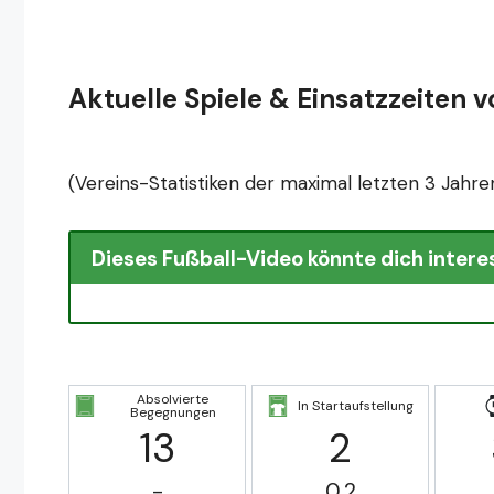
Aktuelle Spiele & Einsatzzeiten vo
(Vereins-Statistiken der maximal letzten 3 Jahre
Dieses Fußball-Video könnte dich intere
Absolvierte
In Startaufstellung
Begegnungen
13
2
-
0.2