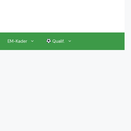
EM-Kader
Qualif.
EM 2024 Gruppenauslosung
EM 2024 Kalender, Termine
EM 2024 Anstoßzeiten & Uhrzeiten
EM 2024 Tickets Preise & Eintrittskarten