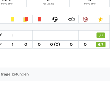
Per Game
Per Game
Per Game
′
1
6.7
′
1
0
0
0 (0)
0
0
6.7
iträge gefunden