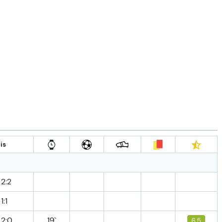
is
2:2
1:1
2:0
19`
6.5