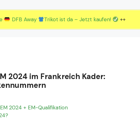
2.EM Spieltag vom 19. bis 22.06.
3.EM Spieltag vom 23. bis 26.06.
ue
DFB Away
Trikot ist da – Jetzt kaufen!
++
 EM 2024 im Frankreich Kader:
Rückennummern
EM 2024 + EM-Qualifikation
024?