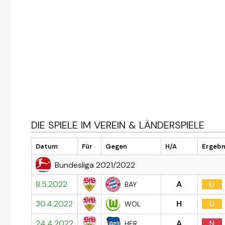
DIE SPIELE IM VEREIN & LÄNDERSPIELE
Datum
Für
Gegen
H/A
Ergebn
Bundesliga 2021/2022
8.5.2022
A
U
BAY
30.4.2022
H
U
WOL
24.4.2022
A
N
HER