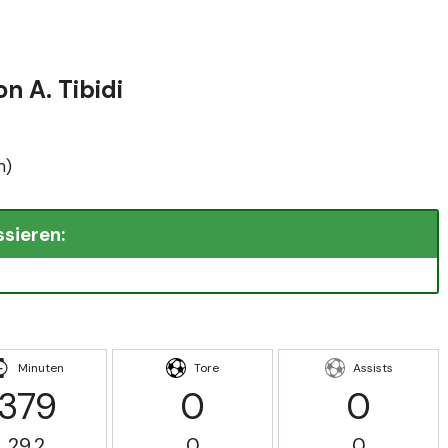
n A. Tibidi
n)
ssieren:
Minuten
Tore
Assists
379
0
0
29.2
0
0