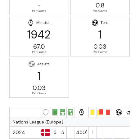
-
0.8
Per Game
Per Game
Minuten
Tore
1942
1
67.0
0.03
Per Game
Per Game
Assists
1
0.03
Per Game
Nations League (Europa)
2024
5
5
450′
1