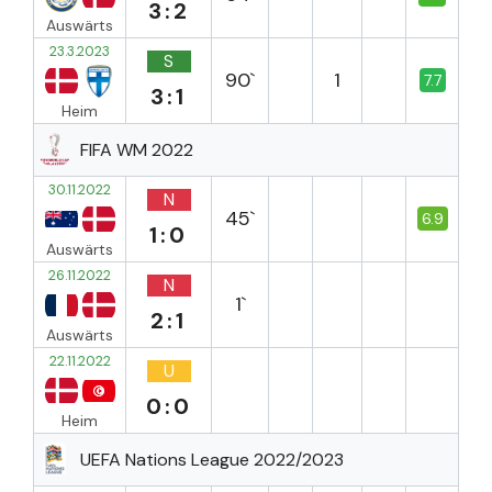
3:2
Auswärts
23.3.2023
S
90`
1
7.7
3:1
Heim
FIFA WM 2022
30.11.2022
N
45`
6.9
1:0
Auswärts
26.11.2022
N
1`
2:1
Auswärts
22.11.2022
U
0:0
Heim
UEFA Nations League 2022/2023