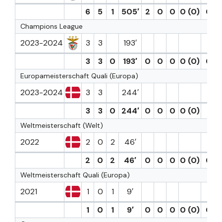
6
5
1
505′
2
0
0
0 (0)
0
Champions League
2023-2024
3
3
193′
3
3
0
193′
0
0
0
0 (0)
0
Europameisterschaft Quali (Europa)
2023-2024
3
3
244′
1
3
3
0
244′
0
0
0
0 (0)
1
Weltmeisterschaft (Welt)
2022
2
0
2
46′
2
0
2
46′
0
0
0
0 (0)
0
Weltmeisterschaft Quali (Europa)
2021
1
0
1
9′
1
0
1
9′
0
0
0
0 (0)
0