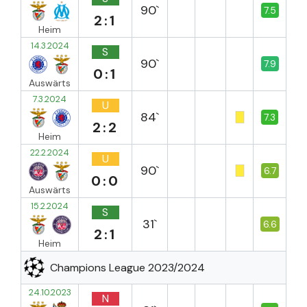
90`
7.5
2:1
Heim
14.3.2024
S
90`
7.9
0:1
Auswärts
7.3.2024
U
84`
7.3
2:2
Heim
22.2.2024
U
90`
6.7
0:0
Auswärts
15.2.2024
S
31`
6.6
2:1
Heim
Champions League 2023/2024
24.10.2023
N