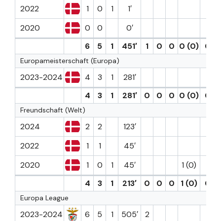
2022
1
0
1
1′
2020
0
0
0′
6
5
1
451′
1
0
0
0 (0)
0
Europameisterschaft (Europa)
2023-2024
4
3
1
281′
4
3
1
281′
0
0
0
0 (0)
0
Freundschaft (Welt)
2024
2
2
123′
2022
1
1
45′
2020
1
0
1
45′
1 (0)
4
3
1
213′
0
0
0
1 (0)
0
Europa League
2023-2024
6
5
1
505′
2