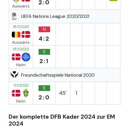
2:0
Auswärts
UEFA Nations League 2020/2021
18.11.2020
N
4:2
Auswärts
15.11.2020
S
2:1
Heim
Freundschaftsspiele National 2020
11.11.2020
S
45`
1
2:0
Heim
Der komplette DFB Kader 2024 zur EM
2024