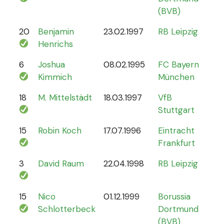
(BVB)
20
Benjamin
23.02.1997
RB Leipzig
15
Henrichs
6
Joshua
08.02.1995
FC Bayern
87
Kimmich
München
18
M. Mittelstädt
18.03.1997
VfB
5
Stuttgart
15
Robin Koch
17.07.1996
Eintracht
9
Frankfurt
3
David Raum
22.04.1998
RB Leipzig
21
15
Nico
01.12.1999
Borussia
12
Schlotterbeck
Dortmund
(BVB)