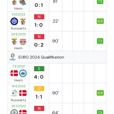
81`
7.2
0:1
Heim
3.10.2023
N
22`
6.9
1:0
Auswärts
20.9.2023
N
90`
7.2
0:2
Heim
EURO 2024 Qualifikation
7.9.2023
S
4:0
Heim
19.6.2023
U
90`
6.9
1:1
Auswärts
26.3.2023
N
64`
7.2