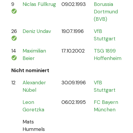
9
Niclas Füllkrug
09.02.1993
Borussia
17
Dortmund
(BVB)
26
Deniz Undav
19.07.1996
VfB
2
Stuttgart
14
Maximilian
17.10.2002
TSG 1899
1
Beier
Hoffenheim
Nicht nominiert
12
Alexander
30.09.1996
VfB
0
Nübel
Stuttgart
Leon
06.02.1995
FC Bayern
Goretzka
München
Mats
Hummels