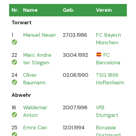
Nr.
Name
Geb.
Verein
Sp
Torwart
1
Manuel Neuer
27.03.1986
FC Bayern
12
München
22
Marc Andre
30.04.1992
FC
4
ter Stegen
Barcelona
24
Oliver
02.06.1990
TSG 1899
0
Baumann
Hoffenheim
Abwehr
16
Waldemar
20.07.1996
VfB
2
Anton
Stuttgart
25
Emre Can
12.01.1994
Borussia
44
Dortmund