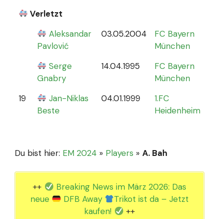
Verletzt
Aleksandar
03.05.2004
FC Bayern
0
Pavlović
München
Serge
14.04.1995
FC Bayern
Gnabry
München
19
Jan-Niklas
04.01.1999
1.FC
0
Beste
Heidenheim
Du bist hier:
EM 2024
»
Players
»
A. Bah
++
Breaking News im März 2026: Das
neue
DFB Away
Trikot ist da – Jetzt
kaufen!
++