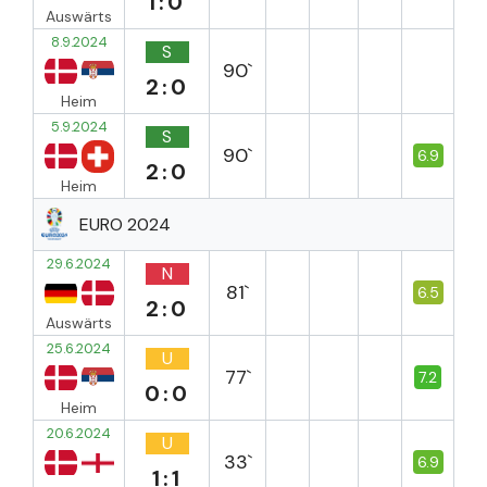
1:0
Auswärts
8.9.2024
S
90`
2:0
Heim
5.9.2024
S
90`
6.9
2:0
Heim
EURO 2024
29.6.2024
N
81`
6.5
2:0
Auswärts
25.6.2024
U
77`
7.2
0:0
Heim
20.6.2024
U
33`
6.9
1:1