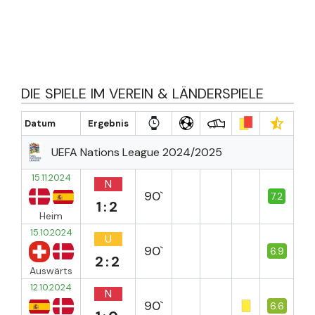
DIE SPIELE IM VEREIN & LÄNDERSPIELE
Datum
Ergebnis
UEFA Nations League 2024/2025
15.11.2024
N
90`
7.2
1:2
Heim
15.10.2024
U
90`
6.9
2:2
Auswärts
12.10.2024
N
90`
6.6