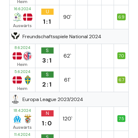
Heim
16.6.2024
U
90`
6.9
1:1
Auswärts
Freundschaftsspiele National 2024
8.6.2024
S
62`
7.0
3:1
Heim
5.6.2024
S
61`
6.7
2:1
Heim
Europa League 2023/2024
18.4.2024
N
120`
7.5
1:0
Auswärts
11.4.2024
S