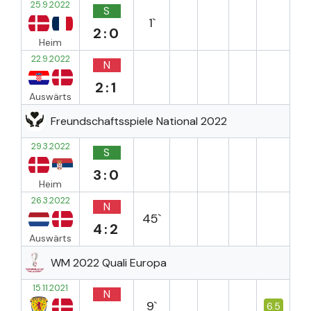
25.9.2022
S
1`
2:0
Heim
22.9.2022
N
2:1
Auswärts
Freundschaftsspiele National 2022
29.3.2022
S
3:0
Heim
26.3.2022
N
45`
4:2
Auswärts
WM 2022 Quali Europa
15.11.2021
N
9`
6.5