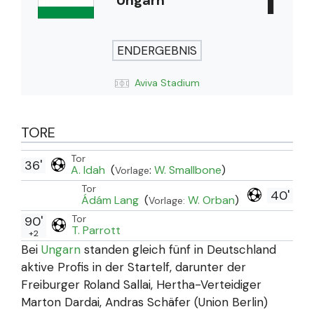
Ungarn
ENDERGEBNIS
Aviva Stadium
TORE
Tor
36'
A. Idah
(
:
W. Smallbone
)
Vorlage
Tor
40'
Ádám Lang
(
W. Orban
)
Vorlage:
Tor
90'
T. Parrott
+2
Bei
Ungarn
standen gleich fünf in Deutschland
aktive Profis in der Startelf, darunter der
Freiburger Roland Sallai, Hertha-Verteidiger
Marton Dardai, Andras Schäfer (Union Berlin)