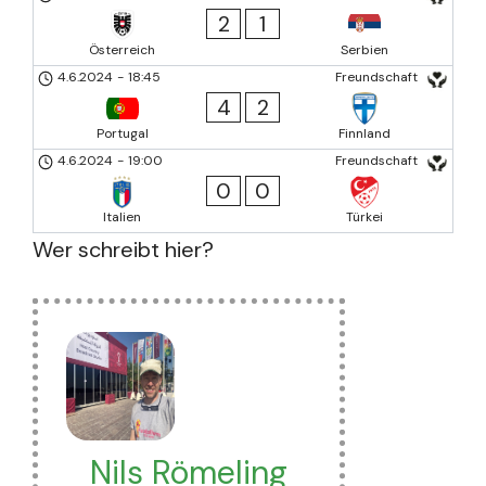
2
1
Österreich
Serbien
4.6.2024
-
18:45
Freundschaft
4
2
Portugal
Finnland
4.6.2024
-
19:00
Freundschaft
0
0
Italien
Türkei
Wer schreibt hier?
Nils Römeling