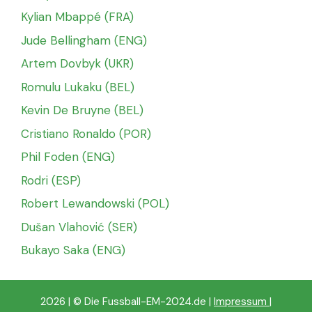
Kylian Mbappé (FRA)
Jude Bellingham (ENG)
Artem Dovbyk (UKR)
Romulu Lukaku (BEL)
Kevin De Bruyne (BEL)
Cristiano Ronaldo (POR)
Phil Foden (ENG)
Rodri (ESP)
Robert Lewandowski (POL)
Dušan Vlahović (SER)
Bukayo Saka (ENG)
2026 | © Die Fussball-EM-2024.de |
Impressum
|