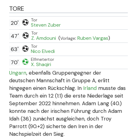
TORE
Tor
20'
Steven Zuber
Tor
47'
Z. Amdouni
(
:
Ruben Vargas
)
Vorlage
Tor
63'
Nico Elvedi
Elfmetertor
70'
X. Shaqiri
Ungarn
, ebenfalls Gruppengegner der
deutschen Mannschaft in Gruppe A, erlitt
hingegen einen Rückschlag. In
Irland
musste das
Team durch ein 1:2 (1:1) die erste Niederlage seit
September 2022 hinnehmen. Adam Lang (40.)
konnte nach der irischen Führung durch Adam
Idah (36.) zunächst ausgleichen, doch Troy
Parrott (90.+2) sicherte den Iren in der
Nachspielzeit den Sieg.