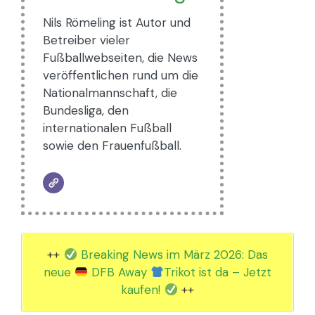
Nils Römeling ist Autor und
Betreiber vieler
Fußballwebseiten, die News
veröffentlichen rund um die
Nationalmannschaft, die
Bundesliga, den
internationalen Fußball
sowie den Frauenfußball.
++
Breaking News im März 2026: Das
neue
DFB Away
Trikot ist da – Jetzt
kaufen!
++