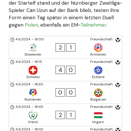
der Startelf stand und der Nürnberger Zweitliga-
Spieler Can Uzun auf der Bank blieb, testen ihre
Form einen Tag später in einem letzten Duell
gegen
Polen
, ebenfalls ein EM-
Teilnehmer
.
4.6.2024
-
16:00
Freundschaft
2
1
Slowenien
Armenien
4.6.2024
-
18:15
Freundschaft
4
0
Schweiz
Estland
4.6.2024
-
18:30
Freundschaft
0
0
Rumänien
Bulgarien
4.6.2024
-
18:45
Freundschaft
2
1
Irland
Ungarn
4.6.2024
-
18:45
Freundschaft