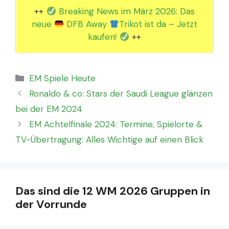
++
Breaking News im März 2026: Das
neue
DFB Away
Trikot ist da – Jetzt
kaufen!
++
Kategorien
EM Spiele Heute
Ronaldo & co: Stars der Saudi League glänzen
bei der EM 2024
EM Achtelfinale 2024: Termine, Spielorte &
TV-Übertragung: Alles Wichtige auf einen Blick
Das sind die 12 WM 2026 Gruppen in
der Vorrunde