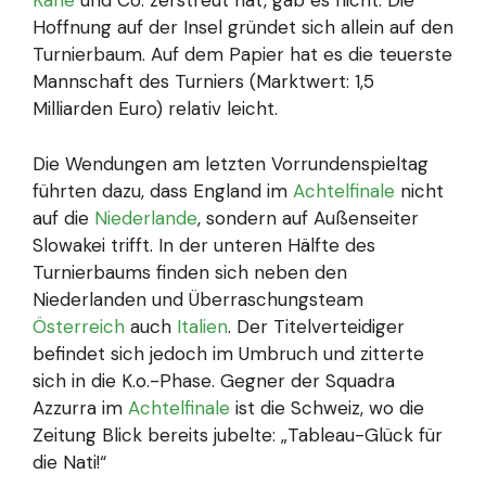
Kane
und Co. zerstreut hat, gab es nicht. Die
Hoffnung auf der Insel gründet sich allein auf den
Turnierbaum. Auf dem Papier hat es die teuerste
Mannschaft des Turniers (Marktwert: 1,5
Milliarden Euro) relativ leicht.
Die Wendungen am letzten Vorrundenspieltag
führten dazu, dass England im
Achtelfinale
nicht
auf die
Niederlande
, sondern auf Außenseiter
Slowakei trifft. In der unteren Hälfte des
Turnierbaums finden sich neben den
Niederlanden und Überraschungsteam
Österreich
auch
Italien
. Der Titelverteidiger
befindet sich jedoch im Umbruch und zitterte
sich in die K.o.-Phase. Gegner der Squadra
Azzurra im
Achtelfinale
ist die Schweiz, wo die
Zeitung Blick bereits jubelte: „Tableau-Glück für
die Nati!“