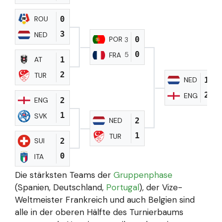
ROU
0
3
NED
POR
0
3
0
5
FRA
AT
1
2
TUR
NED
1
2
ENG
ENG
2
1
SVK
NED
2
1
TUR
SUI
2
0
ITA
Die stärksten Teams der
Gruppenphase
(Spanien, Deutschland,
Portugal
), der Vize-
Weltmeister Frankreich und auch Belgien sind
alle in der oberen Hälfte des Turnierbaums