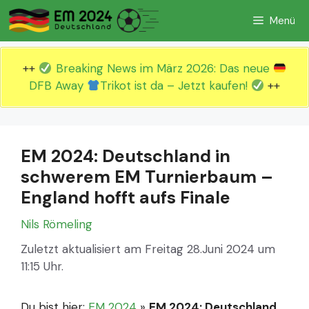
Zum
Menü
Inhalt
springen
++
Breaking News im März 2026: Das neue
DFB Away
Trikot ist da – Jetzt kaufen!
++
EM 2024: Deutschland in
schwerem EM Turnierbaum –
England hofft aufs Finale
Nils Römeling
Zuletzt aktualisiert am Freitag 28.Juni 2024 um
11:15 Uhr.
Du bist hier:
EM 2024
»
EM 2024: Deutschland