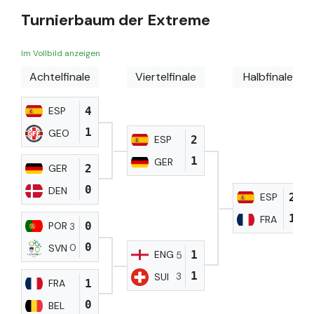
Turnierbaum der Extreme
Im Vollbild anzeigen
Achtelfinale
Viertelfinale
Halbfinale
ESP
4
1
GEO
ESP
2
1
GER
GER
2
0
DEN
ESP
2
1
FRA
POR
0
3
0
0
SVN
ENG
1
5
1
3
SUI
FRA
1
0
BEL