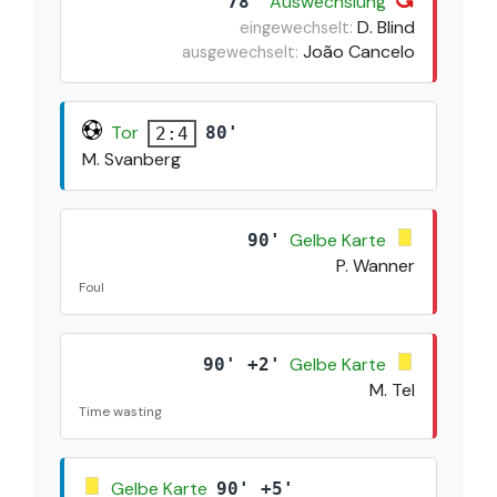
Auswechslung
78'
D. Blind
eingewechselt:
João Cancelo
ausgewechselt:
Tor
80'
2:4
M. Svanberg
Gelbe Karte
90'
P. Wanner
Foul
Gelbe Karte
90' +2'
M. Tel
Time wasting
Gelbe Karte
90' +5'