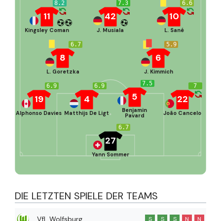
8.2
7.3
6.6
11
42
10
Kingsley Coman
J. Musiala
L. Sané
6.7
5.9
8
6
L. Goretzka
J. Kimmich
7.5
6.9
6.9
7
5
19
4
22
Benjamin
Alphonso Davies
Matthijs De Ligt
João Cancelo
Pavard
6.7
27
Yann Sommer
DIE LETZTEN SPIELE DER TEAMS
VfL Wolfsburg
S
S
S
N
N