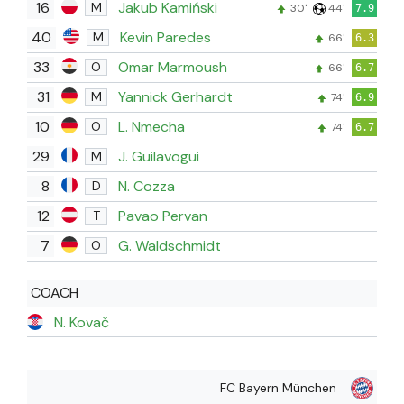
16
Jakub Kamiński
M
30'
44'
7.9
40
Kevin Paredes
M
66'
6.3
33
Omar Marmoush
O
66'
6.7
31
Yannick Gerhardt
M
74'
6.9
10
L. Nmecha
O
74'
6.7
29
J. Guilavogui
M
8
N. Cozza
D
12
Pavao Pervan
T
7
G. Waldschmidt
O
COACH
N. Kovač
FC Bayern München