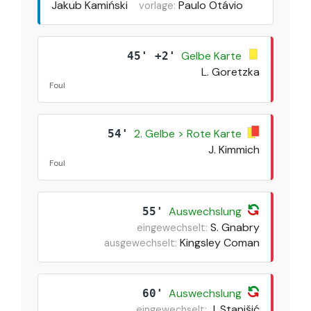
Jakub Kamiński
Paulo Otávio
vorlage:
Gelbe Karte
45' +2'
L. Goretzka
Foul
2. Gelbe > Rote Karte
54'
J. Kimmich
Foul
Auswechslung
55'
S. Gnabry
eingewechselt:
Kingsley Coman
ausgewechselt:
Auswechslung
60'
J. Stanišić
eingewechselt: