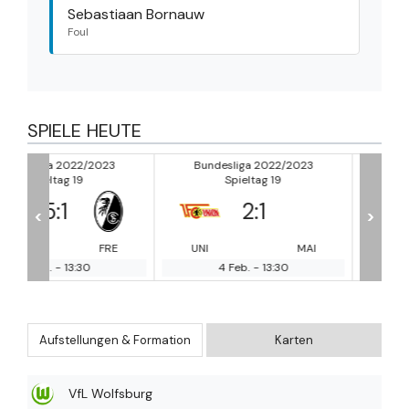
Sebastiaan Bornauw
Foul
SPIELE HEUTE
23
Bundesliga 2022/2023
Bundesliga 2022/2023
Spieltag 19
Spieltag 19
2
:
1
0
:
0
<
>
FRE
UNI
MAI
KOL
LE
4 Feb.
-
13:30
4 Feb.
-
13:30
Aufstellungen & Formation
Karten
VfL Wolfsburg