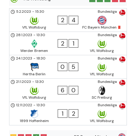
5.2.2023
-
15:30
Bundesliga
2
4
VfL Wolfsburg
FC Bayern München
28.1.2023
-
13:30
Bundesliga
2
1
Werder Bremen
VfL Wolfsburg
24.1.2023
-
18:30
Bundesliga
0
5
Hertha Berlin
VfL Wolfsburg
21.1.2023
-
13:30
Bundesliga
6
0
VfL Wolfsburg
SC Freiburg
12.11.2022
-
13:30
Bundesliga
1
2
1899 Hoffenheim
VfL Wolfsburg