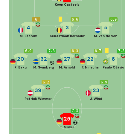
Koen Casteels
6
6.6
6.9
4
3
5
M. Lacroix
Sebastiaan Bornauw
M. van de Ven
6.9
7.3
6.3
6.7
7.3
20
32
27
22
6
R. Baku
M. Svanberg
M. Arnold
F. Nmecha
Paulo Otávio
6.2
6.9
39
23
Patrick Wimmer
J. Wind
7.3
25
T. Müller