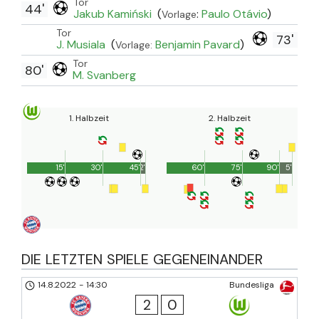
Tor
44'
Jakub Kamiński
(
:
Paulo Otávio
)
Vorlage
Tor
73'
J. Musiala
(
Benjamin Pavard
)
Vorlage:
Tor
80'
M. Svanberg
1. Halbzeit
2. Halbzeit
15'
30'
45'
2'
60'
75'
90'
5'
DIE LETZTEN SPIELE GEGENEINANDER
14.8.2022
-
14:30
Bundesliga
2
0