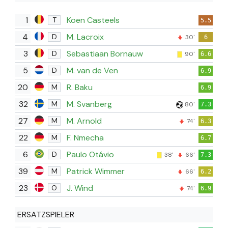
1
Koen Casteels
T
5.5
4
M. Lacroix
D
30'
6
3
Sebastiaan Bornauw
D
90'
6.6
5
M. van de Ven
D
6.9
20
R. Baku
M
6.9
32
M. Svanberg
M
80'
7.3
27
M. Arnold
M
74'
6.3
22
F. Nmecha
M
6.7
6
Paulo Otávio
D
38'
66'
7.3
39
Patrick Wimmer
M
66'
6.2
23
J. Wind
O
74'
6.9
ERSATZSPIELER