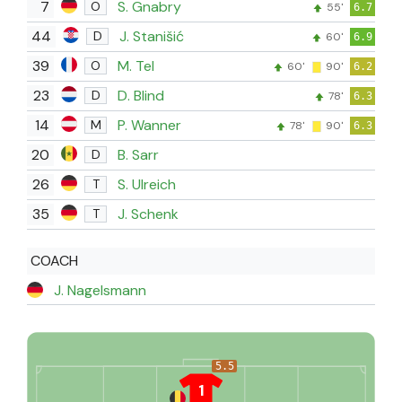
7
S. Gnabry
O
55'
6.7
44
J. Stanišić
D
60'
6.9
39
M. Tel
O
60'
90'
6.2
23
D. Blind
D
78'
6.3
14
P. Wanner
M
78'
90'
6.3
20
B. Sarr
D
26
S. Ulreich
T
35
J. Schenk
T
COACH
J. Nagelsmann
5.5
1