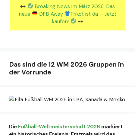
++
Breaking News im März 2026: Das
neue
DFB Away
Trikot ist da – Jetzt
kaufen!
++
Das sind die 12 WM 2026 Gruppen in
der Vorrunde
Die
Fußball-Weltmeisterschaft 2026
markiert
ein historisches Ereignis: Erstmals wird das