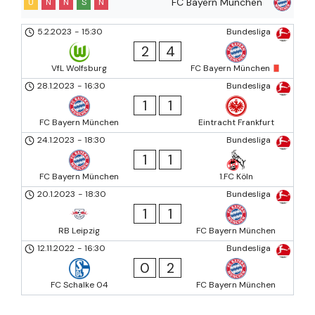
FC Bayern München
U
N
N
S
N
5.2.2023
-
15:30
Bundesliga
2
4
VfL Wolfsburg
FC Bayern München
28.1.2023
-
16:30
Bundesliga
1
1
FC Bayern München
Eintracht Frankfurt
24.1.2023
-
18:30
Bundesliga
1
1
FC Bayern München
1.FC Köln
20.1.2023
-
18:30
Bundesliga
1
1
RB Leipzig
FC Bayern München
12.11.2022
-
16:30
Bundesliga
0
2
FC Schalke 04
FC Bayern München