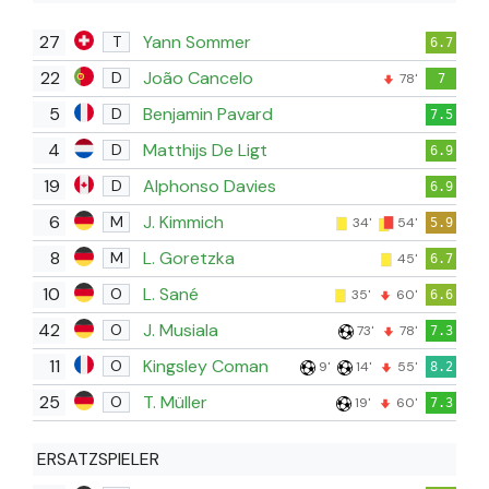
27
Yann Sommer
T
6.7
22
João Cancelo
D
78'
7
5
Benjamin Pavard
D
7.5
4
Matthijs De Ligt
D
6.9
19
Alphonso Davies
D
6.9
6
J. Kimmich
M
34'
54'
5.9
8
L. Goretzka
M
45'
6.7
10
L. Sané
O
35'
60'
6.6
42
J. Musiala
O
73'
78'
7.3
11
Kingsley Coman
O
9'
14'
55'
8.2
25
T. Müller
O
19'
60'
7.3
ERSATZSPIELER