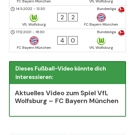
FC Bayern München
VfL Wolfsburg
14.5.2022
-
12:30
Bundesliga
2
2
VfL Wolfsburg
FC Bayern München
17.12.2021
-
18:30
Bundesliga
4
0
FC Bayern München
VfL Wolfsburg
Dieses Fußball-Video könnte dich
interessieren:
Aktuelles Video zum Spiel VfL
Wolfsburg – FC Bayern München