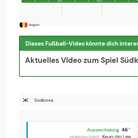
15'
30'
Belgien
Dieses Fußball-Video könnte dich intere
Aktuelles Video zum Spiel Südk
Südkorea
Auswechslung
46'
Keun-Ho Lee
eingewechselt: