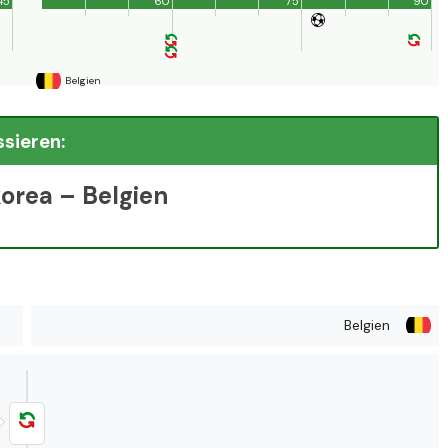
45'
60'
75'
90'
Belgien
ssieren:
orea – Belgien
Belgien