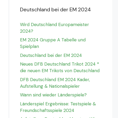
Deutschland bei der EM 2024
ENG
ITA
URU
JAP
CO
24 Juni
-
16:00
24 Juni
-
20:00
Wird Deutschland Europameister
2024?
EM 2024 Gruppe A Tabelle und
Spielplan
Deutschland bei der EM 2024
Neues DFB Deutschland Trikot 2024 *
die neuen EM Trikots von Deutschland
DFB Deutschland EM 2024 Kader,
Aufstellung & Nationalspieler
Wann sind wieder Länderspiele?
Länderspiel Ergebnisse: Testspiele &
Freundschaftsspiele 2024