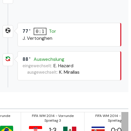
Tor
77'
0:1
J. Vertonghen
Auswechslung
88'
E. Hazard
eingewechselt:
K. Mirallas
ausgewechselt:
rrunde
FIFA WM 2014 - Vorrunde
FIFA WM 2014 - Vorr
Spieltag 3
Spieltag 3
1
:
3
0
:
0