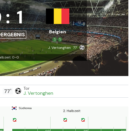
0
:
1
Belgien
DERGEBNIS
S
S
J. Vertonghen
77'
albzeit: 0-0
Tor
77'
J. Vertonghen
Südkorea
2. Halbzeit