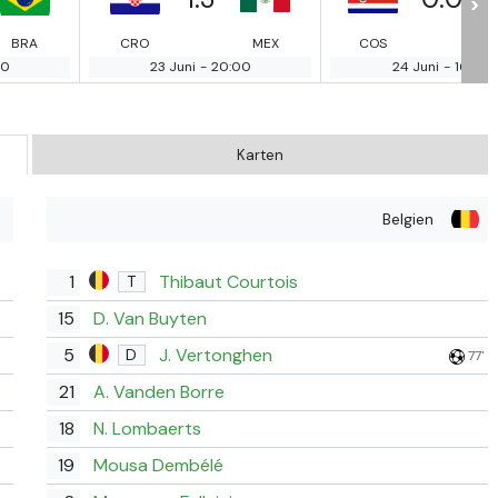
>
BRA
CRO
MEX
COS
00
23 Juni
-
20:00
24 Juni
-
16:00
Karten
Belgien
1
Thibaut Courtois
T
15
D. Van Buyten
5
J. Vertonghen
D
77'
21
A. Vanden Borre
18
N. Lombaerts
19
Mousa Dembélé