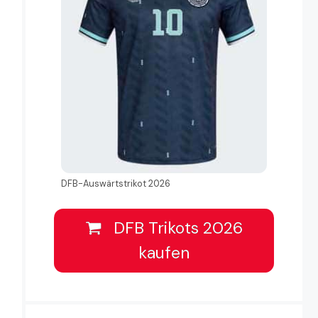
DFB-Auswärtstrikot 2026
DFB Trikots 2026
kaufen
unde
FIFA WM 2014 - Vorrunde
FIFA WM 2014 - Vorrun
Spieltag 3
Spieltag 3
0
:
1
1
:
4