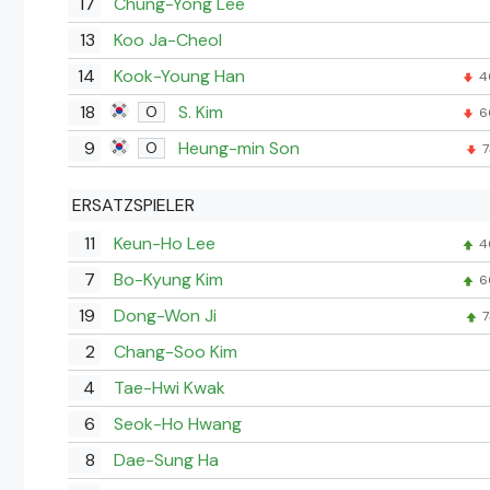
17
Chung-Yong Lee
13
Koo Ja-Cheol
14
Kook-Young Han
4
18
S. Kim
O
6
9
Heung-min Son
O
7
ERSATZSPIELER
11
Keun-Ho Lee
4
7
Bo-Kyung Kim
6
19
Dong-Won Ji
7
2
Chang-Soo Kim
4
Tae-Hwi Kwak
6
Seok-Ho Hwang
8
Dae-Sung Ha