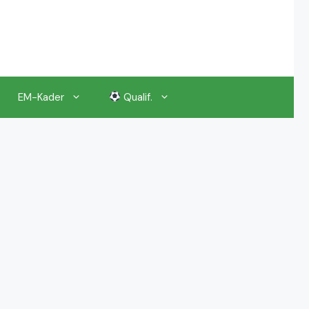
EM-Kader
Qualif.
EM 2024 Gruppenauslosung
EM 2024 Kalender, Termine
EM 2024 Anstoßzeiten & Uhrzeiten
EM 2024 Tickets Preise & Eintrittskarten