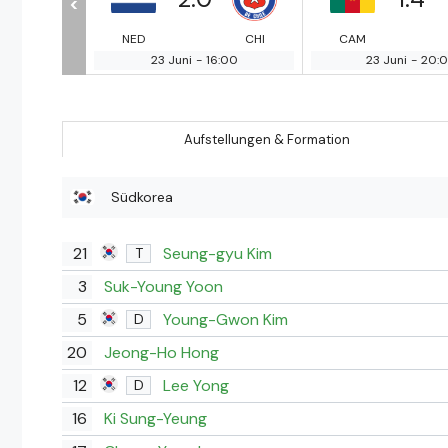
<
ESP
NED
CHI
CAM
6:00
23 Juni
-
16:00
23 Juni
-
20:
Aufstellungen & Formation
Südkorea
21
Seung-gyu Kim
T
3
Suk-Young Yoon
5
Young-Gwon Kim
D
20
Jeong-Ho Hong
12
Lee Yong
D
16
Ki Sung-Yeung