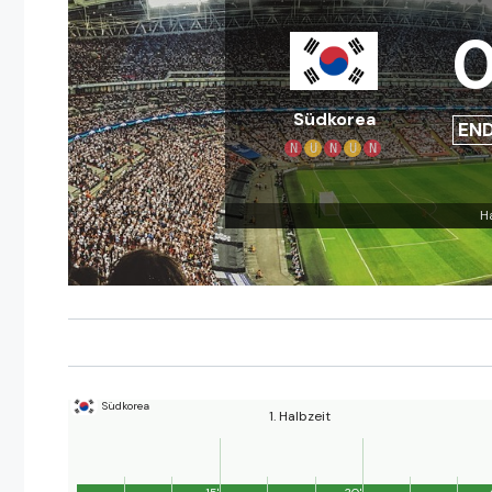
Südkorea
EN
N
U
N
U
N
H
Südkorea
1. Halbzeit