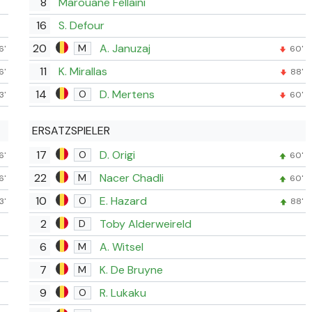
8
Marouane Fellaini
16
S. Defour
20
A. Januzaj
M
6'
60'
11
K. Mirallas
6'
88'
14
D. Mertens
O
3'
60'
ERSATZSPIELER
17
D. Origi
O
6'
60'
22
Nacer Chadli
M
6'
60'
10
E. Hazard
O
3'
88'
2
Toby Alderweireld
D
6
A. Witsel
M
7
K. De Bruyne
M
9
R. Lukaku
O