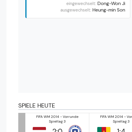
Dong-Won Ji
eingewechselt:
Heung-min Son
ausgewechselt:
SPIELE HEUTE
Vorrunde
FIFA WM 2014 - Vorrunde
FIFA WM 2014 - Vo
3
Spieltag 3
Spieltag 3
2
:
0
1
:
4