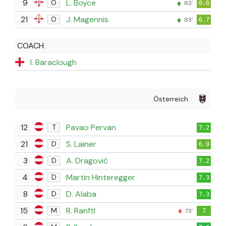
9
L. Boyce
O
83'
6.6
21
J. Magennis
O
83'
6.7
COACH
I. Baraclough
Österreich
12
Pavao Pervan
T
7.2
21
S. Lainer
D
6.9
3
A. Dragović
D
7.2
4
Martin Hinteregger
D
7.3
8
D. Alaba
D
7.3
15
R. Ranftl
M
73'
7