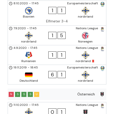
8.10.2020
-
17:45
Europameisterschaft
1
1
Bosnien
nordirland
Elfmeter 3-4
7.9.2020
-
17:45
Nations League
1
5
nordirland
Norwegen
4.9.2020
-
17:45
Nations League
1
1
Rumänien
nordirland
19.11.2019
-
18:45
Europameisterschaft
6
1
Deutschland
nordirland
Österreich
N
S
S
S
U
11.10.2020
-
17:45
Nations League
0
1