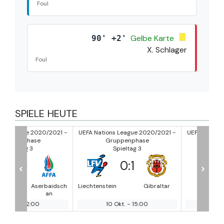
Foul
Gelbe Karte
90' +2'
X. Schlager
Foul
SPIELE HEUTE
/2021 -
UEFA Nations League 2020/2021 -
UEFA Nations League 2020/2
Gruppenphase
Gruppenphase
Spieltag 3
Spieltag 3
0
:
1
1
:
1
<
>
baidsch
Liechtenstein
Gibraltar
FAR
LAT
an
10 Okt.
-
15:00
10 Okt.
-
15:00