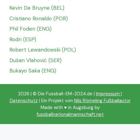
Kevin De Bruyne (BEL)
Cristiano Ronaldo (POR)
Phil Foden (ENG)
Rodri (ESP)
Robert Lewandowski (POL)
Dušan Vlahović (SER)
Bukayo Saka (ENG)
2026 | © Die Fussball-EM-2024.de |
Impressum
|
Datenschutz
| Ein Projekt von
Nils Römeling Fußballautor
Made with ♥️ in Augsburg by
fussballnationalmannschaft.net