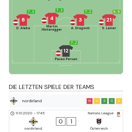
7.3
7.3
7.2
6.9
4
8
3
21
Martin
D. Alaba
A. Dragović
S. Lainer
Hinteregger
7.2
12
Pavao Pervan
DIE LETZTEN SPIELE DER TEAMS
nordirland
N
U
S
S
U
11.10.2020
-
17:45
Nations League
0
1
nordirland
Österreich