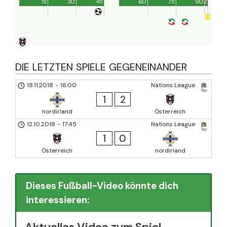
15'
30'
45'
60'
75'
90'
2'
DIE LETZTEN SPIELE GEGENEINANDER
18.11.2018
-
16:00
Nations League
1
2
nordirland
Österreich
12.10.2018
-
17:45
Nations League
1
0
Österreich
nordirland
Dieses Fußball-Video könnte dich
interessieren:
Aktuelles Video zum Spiel