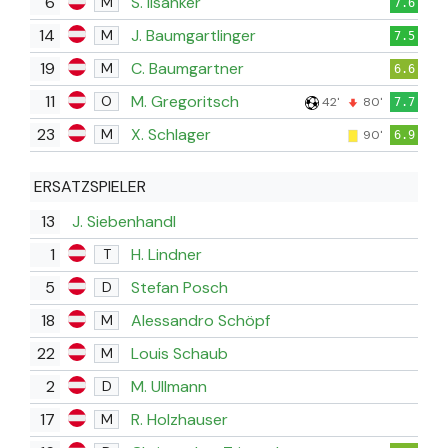
6
S. Ilsanker
M
7.6
14
J. Baumgartlinger
M
7.5
19
C. Baumgartner
M
6.6
11
M. Gregoritsch
O
42'
80'
7.7
23
X. Schlager
M
90'
6.9
ERSATZSPIELER
13
J. Siebenhandl
1
H. Lindner
T
5
Stefan Posch
D
18
Alessandro Schöpf
M
22
Louis Schaub
M
2
M. Ullmann
D
17
R. Holzhauser
M