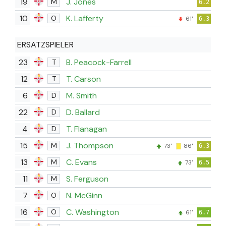
19
J. Jones
M
6.2
10
K. Lafferty
O
61'
6.3
ERSATZSPIELER
23
B. Peacock-Farrell
T
12
T. Carson
T
6
M. Smith
D
22
D. Ballard
D
4
T. Flanagan
D
15
J. Thompson
M
73'
86'
6.3
13
C. Evans
M
73'
6.5
11
S. Ferguson
M
7
N. McGinn
O
16
C. Washington
O
61'
6.7