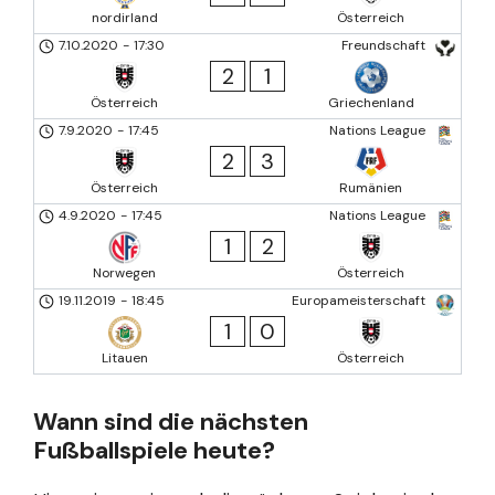
nordirland
Österreich
7.10.2020
-
17:30
Freundschaft
2
1
Österreich
Griechenland
7.9.2020
-
17:45
Nations League
2
3
Österreich
Rumänien
4.9.2020
-
17:45
Nations League
1
2
Norwegen
Österreich
19.11.2019
-
18:45
Europameisterschaft
1
0
Litauen
Österreich
Wann sind die nächsten
Fußballspiele heute?