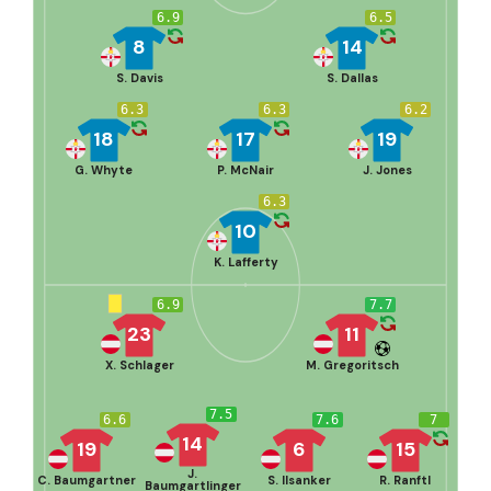
6.9
6.5
8
14
S. Davis
S. Dallas
6.3
6.3
6.2
18
17
19
G. Whyte
P. McNair
J. Jones
6.3
10
K. Lafferty
6.9
7.7
23
11
X. Schlager
M. Gregoritsch
7.5
6.6
7.6
7
14
19
6
15
J.
C. Baumgartner
S. Ilsanker
R. Ranftl
Baumgartlinger