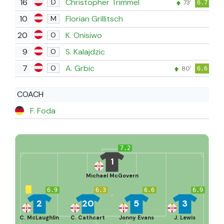
16
Christopher Trimmel
D
73'
6.7
10
Florian Grillitsch
M
20
K. Onisiwo
O
9
S. Kalajdzic
O
7
A. Grbic
O
80'
6.6
COACH
F. Foda
7.2
1
Michael McGovern
6.9
6.3
6.6
6.9
2
20
5
3
C. McLaughlin
C. Cathcart
Jonny Evans
J. Lewis