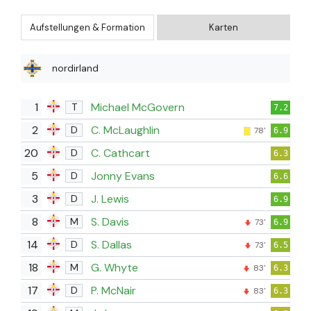
Aufstellungen & Formation
Karten
nordirland
1
Michael McGovern
T
7.2
2
C. McLaughlin
D
78'
6.9
20
C. Cathcart
D
6.3
5
Jonny Evans
D
6.6
3
J. Lewis
D
6.9
8
S. Davis
M
73'
6.9
14
S. Dallas
D
73'
6.5
18
G. Whyte
M
83'
6.3
17
P. McNair
D
83'
6.3