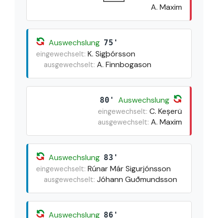
A. Maxim
Auswechslung
75'
K. Sigþórsson
eingewechselt:
A. Finnbogason
ausgewechselt:
Auswechslung
80'
C. Keșerü
eingewechselt:
A. Maxim
ausgewechselt:
Auswechslung
83'
Rúnar Már Sigurjónsson
eingewechselt:
Jóhann Guðmundsson
ausgewechselt:
Auswechslung
86'