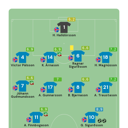
6.2
1
H. Halldórsson
6.6
6.9
6.9
7.2
6
4
14
18
Ragnar
Victor Pálsson
K. Árnason
H. Magnússon
Sigurðsson
6.6
7
6.6
7.2
7
17
8
21
Jóhann
A. Gunnarsson
B. Bjarnason
A. Traustason
Guðmundsson
6.9
8.9
11
10
A. Finnbogason
G. Sigurðsson