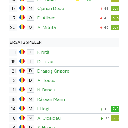
17
Ciprian Deac
M
46'
6.7
7
D. Alibec
O
46'
6.6
20
A. Mitriță
O
46'
6.7
ERSATZSPIELER
1
F. Niţă
T
16
D. Lazar
T
21
Dragoş Grigore
D
3
A. Toșca
D
11
N. Bancu
M
18
Răzvan Marin
M
14
I. Hagi
M
46'
7.3
8
A. Cicâldău
M
87'
6.5
4
S. Hanca
D