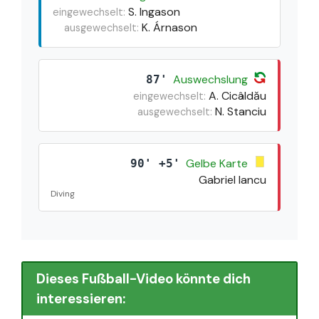
S. Ingason
eingewechselt:
K. Árnason
ausgewechselt:
Auswechslung
87'
A. Cicâldău
eingewechselt:
N. Stanciu
ausgewechselt:
Gelbe Karte
90' +5'
Gabriel Iancu
Diving
Dieses Fußball-Video könnte dich
interessieren: