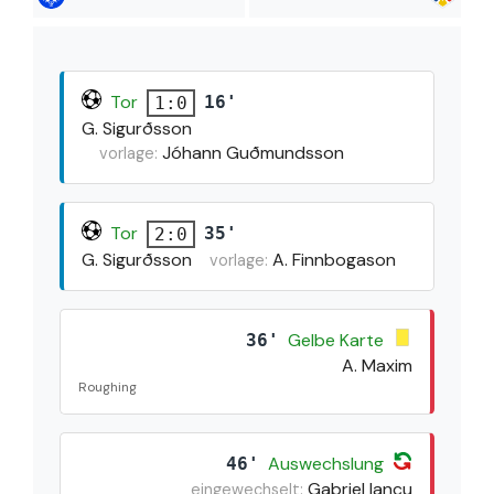
Tor
16'
1:0
G. Sigurðsson
Jóhann Guðmundsson
vorlage:
Tor
35'
2:0
G. Sigurðsson
A. Finnbogason
vorlage:
Gelbe Karte
36'
A. Maxim
Roughing
Auswechslung
46'
Gabriel Iancu
eingewechselt: