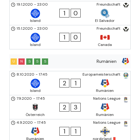
19.1.2020
-
23:00
Freundschaft
1
0
Island
El Salvador
15.1.2020
-
23:00
Freundschaft
1
0
Island
Canada
Rumänien
U
N
S
S
S
8.10.2020
-
17:45
Europameisterschaft
2
1
Island
Rumänien
7.9.2020
-
17:45
Nations League
2
3
Österreich
Rumänien
4.9.2020
-
17:45
Nations League
1
1
Rumänien
nordirland