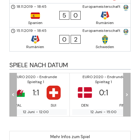
18.11.2019
-
18:45
Europameisterschaft
5
0
Spanien
Rumänien
15.11.2019
-
18:45
Europameisterschaft
0
2
Rumänien
Schweden
SPIELE NACH DATUM
de
EURO 2020 - Endrunde
EURO 2020 - Endrunde
Spieltag 1
Spieltag 1
0
:
1
3
:
0
<
>
UI
DEN
FIN
BEL
RU
12 Juni
-
15:00
12 Juni
-
18:00
Mehr Infos zum Spiel