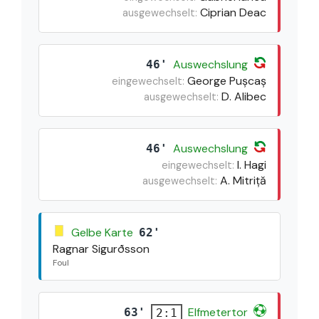
Ciprian Deac
ausgewechselt:
Auswechslung
46'
George Pușcaș
eingewechselt:
D. Alibec
ausgewechselt:
Auswechslung
46'
I. Hagi
eingewechselt:
A. Mitriță
ausgewechselt:
Gelbe Karte
62'
Ragnar Sigurðsson
Foul
Elfmetertor
63'
2:1