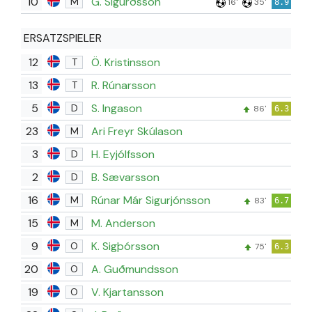
10
G. Sigurðsson
M
16'
35'
8.9
ERSATZSPIELER
12
Ö. Kristinsson
T
13
R. Rúnarsson
T
5
S. Ingason
D
86'
6.3
23
Ari Freyr Skúlason
M
3
H. Eyjólfsson
D
2
B. Sævarsson
D
16
Rúnar Már Sigurjónsson
M
83'
6.7
15
M. Anderson
M
9
K. Sigþórsson
O
75'
6.3
20
A. Guðmundsson
O
19
V. Kjartansson
O