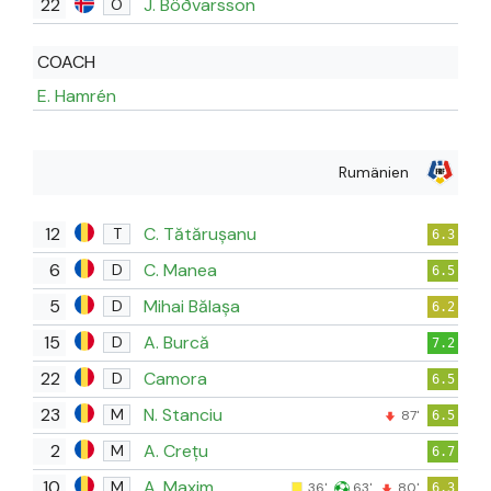
22
J. Böðvarsson
O
COACH
E. Hamrén
Rumänien
12
C. Tătărușanu
T
6.3
6
C. Manea
D
6.5
5
Mihai Bălașa
D
6.2
15
A. Burcă
D
7.2
22
Camora
D
6.5
23
N. Stanciu
M
87'
6.5
2
A. Crețu
M
6.7
10
A. Maxim
M
36'
63'
80'
6.3