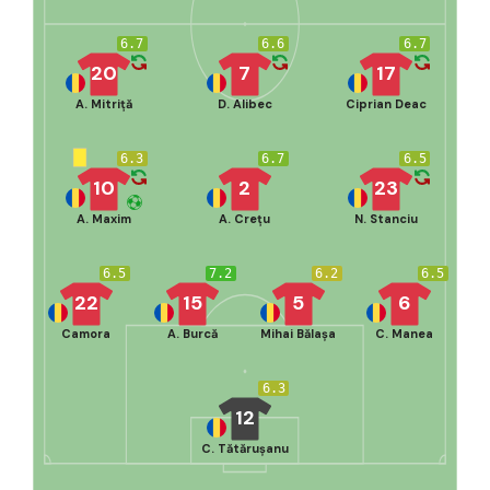
6.7
6.6
6.7
20
7
17
A. Mitriță
D. Alibec
Ciprian Deac
6.3
6.7
6.5
10
2
23
A. Maxim
A. Crețu
N. Stanciu
6.5
7.2
6.2
6.5
22
15
5
6
Camora
A. Burcă
Mihai Bălașa
C. Manea
6.3
12
C. Tătărușanu