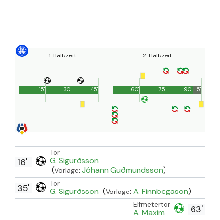
1. Halbzeit
2. Halbzeit
15'
30'
45'
60'
75'
90'
5'
Tor
G. Sigurðsson
16'
(
:
Jóhann Guðmundsson
)
Vorlage
Tor
35'
G. Sigurðsson
(
:
A. Finnbogason
)
Vorlage
Elfmetertor
63'
A. Maxim