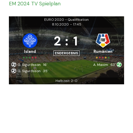
EM 2024 TV Spielplan
EURO 2020 - Qualifikation
8.10.2020
-
17:45
2
:
1
Island
Rumänien
ENDERGEBNIS
G. Sigurðsson
16'
A. Maxim
63'
G. Sigurðsson
35'
Halbzeit: 2-0