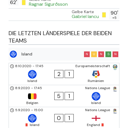
62'
Ragnar Sigurðsson
Gelbe Karte
90'
Gabriel Iancu
+5
DIE LETZTEN LÄNDERSPIELE DER BEIDEN
TEAMS
Island
N
U
N
S
N
8.10.2020
-
17:45
Europameisterschaft
2
1
Island
Rumänien
8.9.2020
-
17:45
Nations League
5
1
Belgien
Island
5.9.2020
-
15:00
Nations League
0
1
Island
England