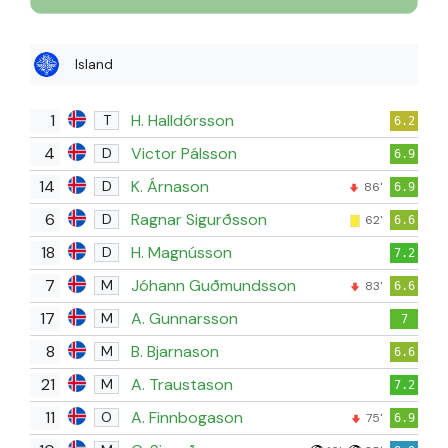
Island
1
H. Halldórsson
T
6.2
4
Victor Pálsson
D
6.9
14
K. Árnason
D
86'
6.9
6
Ragnar Sigurðsson
D
62'
6.6
18
H. Magnússon
D
7.2
7
Jóhann Guðmundsson
M
83'
6.6
17
A. Gunnarsson
M
7
8
B. Bjarnason
M
6.6
21
A. Traustason
M
7.2
11
A. Finnbogason
O
75'
6.9