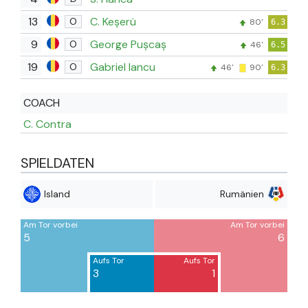
13
C. Keșerü
O
80'
6.3
9
George Pușcaș
O
46'
6.5
19
Gabriel Iancu
O
46'
90'
6.3
COACH
C. Contra
SPIELDATEN
Island
Rumänien
Am Tor vorbei
Am Tor vorbei
5
6
Aufs Tor
Aufs Tor
3
1