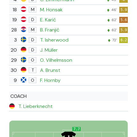
18
M. Honsak
M
46'
5.9
19
E. Karić
D
62'
5.6
28
B. Franjić
M
62'
5.9
3
T. Isherwood
D
72'
6.2
20
J. Müller
D
29
O. Vilhelmsson
O
30
A. Brunst
T
9
F. Hornby
O
COACH
T. Lieberknecht
7.7