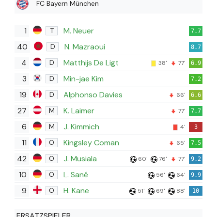
FC Bayern München
1
M. Neuer
T
7.7
40
N. Mazraoui
D
8.7
4
Matthijs De Ligt
D
38'
77'
6.9
3
Min-jae Kim
D
7.2
19
Alphonso Davies
D
66'
6.6
27
K. Laimer
M
77'
7.7
6
J. Kimmich
M
4'
3
11
Kingsley Coman
O
65'
7.5
42
J. Musiala
O
60'
76'
77'
9.2
10
L. Sané
O
56'
64'
9.9
9
H. Kane
O
51'
69'
88'
10
ERSATZSPIELER