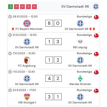
SV Darmstadt 98
S
N
N
N
N
28.10.2023
-
12:30
Bundesliga
8
0
FC Bayern München
SV Darmstadt 98
21.10.2023
-
12:30
Bundesliga
1
3
SV Darmstadt 98
RB Leipzig
7.10.2023
-
12:30
Bundesliga
1
2
FC Augsburg
SV Darmstadt 98
1.10.2023
-
12:30
Bundesliga
4
2
SV Darmstadt 98
Werder Bremen
22.9.2023
-
17:30
Bundesliga
3
1
VfB Stuttgart
SV Darmstadt 98