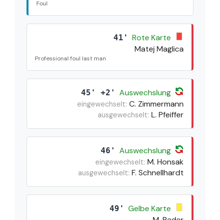
Foul
Rote Karte
41'
Matej Maglica
Professional foul last man
Auswechslung
45' +2'
C. Zimmermann
eingewechselt:
L. Pfeiffer
ausgewechselt:
Auswechslung
46'
M. Honsak
eingewechselt:
F. Schnellhardt
ausgewechselt:
Gelbe Karte
49'
M. Bader