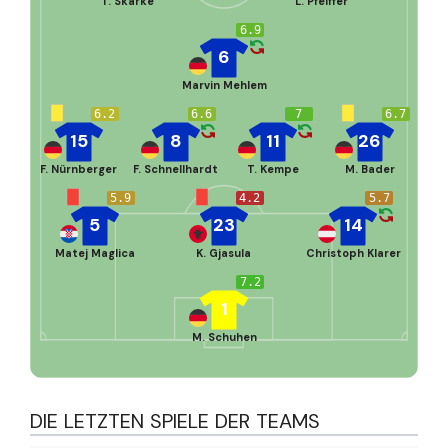
T. Skarke
L. Pfeiffer
6.9
6
Marvin Mehlem
6.2
6.6
7
6.7
15
8
11
26
F. Nürnberger
F. Schnellhardt
T. Kempe
M. Bader
5.9
4.2
5.7
5
23
14
Matej Maglica
K. Gjasula
Christoph Klarer
7.2
1
M. Schuhen
DIE LETZTEN SPIELE DER TEAMS