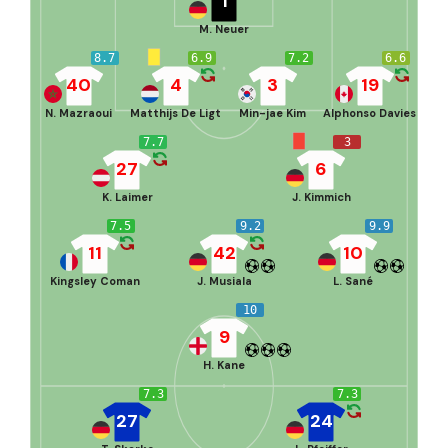
1
M. Neuer
8.7
6.9
7.2
6.6
40
4
3
19
N. Mazraoui
Matthijs De Ligt
Min-jae Kim
Alphonso Davies
7.7
3
27
6
K. Laimer
J. Kimmich
7.5
9.2
9.9
11
42
10
Kingsley Coman
J. Musiala
L. Sané
10
9
H. Kane
7.3
7.3
27
24