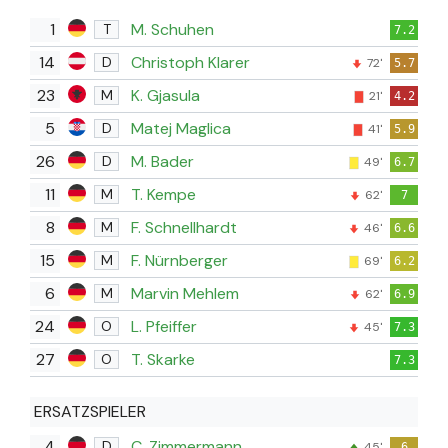
1
M. Schuhen
T
7.2
14
Christoph Klarer
D
72'
5.7
23
K. Gjasula
M
21'
4.2
5
Matej Maglica
D
41'
5.9
26
M. Bader
D
49'
6.7
11
T. Kempe
M
62'
7
8
F. Schnellhardt
M
46'
6.6
15
F. Nürnberger
M
69'
6.2
6
Marvin Mehlem
M
62'
6.9
24
L. Pfeiffer
O
45'
7.3
27
T. Skarke
O
7.3
ERSATZSPIELER
4
C. Zimmermann
D
45'
6