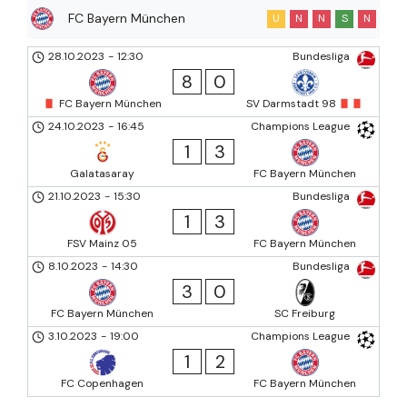
FC Bayern München
U
N
N
S
N
28.10.2023
-
12:30
Bundesliga
8
0
FC Bayern München
SV Darmstadt 98
24.10.2023
-
16:45
Champions League
1
3
Galatasaray
FC Bayern München
21.10.2023
-
15:30
Bundesliga
1
3
FSV Mainz 05
FC Bayern München
8.10.2023
-
14:30
Bundesliga
3
0
FC Bayern München
SC Freiburg
3.10.2023
-
19:00
Champions League
1
2
FC Copenhagen
FC Bayern München