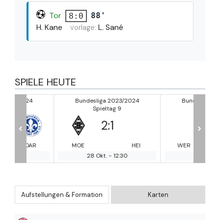
Tor
88'
8:0
H. Kane
L. Sané
vorlage:
SPIELE HEUTE
24
Bundesliga 2023/2024
Bundesliga 2023/2024
Spieltag 9
Spieltag 9
2
:
1
2
:
0
<
>
DAR
MOE
HEI
WER
UN
28 Okt.
-
12:30
28 Okt.
-
12:30
Aufstellungen & Formation
Karten