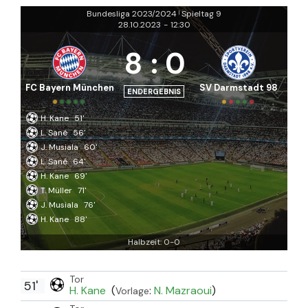
Bundesliga 2023/2024
Spieltag 9
|
28.10.2023
-
12:30
8
:
0
FC Bayern München
SV Darmstadt 98
ENDERGEBNIS
H. Kane
51'
L. Sané
56'
J. Musiala
60'
L. Sané
64'
H. Kane
69'
T. Müller
71'
J. Musiala
76'
H. Kane
88'
Halbzeit: 0-0
Tor
51'
H. Kane
(
:
N. Mazraoui
)
Vorlage