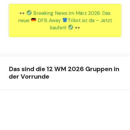
++
Breaking News im März 2026: Das
neue
DFB Away
Trikot ist da – Jetzt
kaufen!
++
Das sind die 12 WM 2026 Gruppen in
der Vorrunde