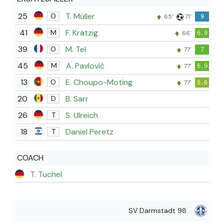
25
T. Müller
O
65'
71'
9
41
F. Krätzig
M
66'
6.9
39
M. Tel
O
77'
7
45
A. Pavlović
M
77'
6.9
13
E. Choupo-Moting
O
77'
6.6
20
B. Sarr
D
26
S. Ulreich
T
18
Daniel Peretz
T
COACH
T. Tuchel
SV Darmstadt 98