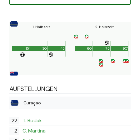
1. Halbzeit
2. Halbzeit
15'
30'
45'
60'
75'
90'
AUFSTELLUNGEN
Curaçao
22
T. Bodak
2
C. Martina