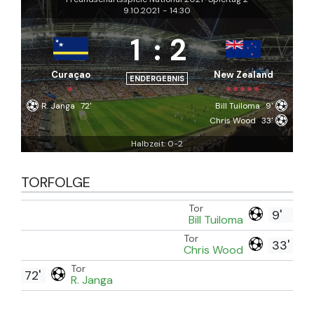
9.10.2021
-
14:30
1
:
2
Curaçao
New Zealand
ENDERGEBNIS
R. Janga
72'
Bill Tuiloma
9'
Chris Wood
33'
Halbzeit: 0-2
TORFOLGE
Tor
9'
Bill Tuiloma
Tor
33'
Chris Wood
Tor
72'
R. Janga