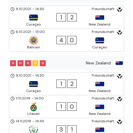
9.10.2021
-
14:30
Freundschaft
1
2
Curaçao
New Zealand
6.10.2021
-
15:00
Freundschaft
4
0
Bahrain
Curaçao
New Zealand
N
N
N
U
N
9.10.2021
-
14:30
Freundschaft
1
2
Curaçao
New Zealand
17.11.2019
-
14:00
Freundschaft
1
0
Litauen
New Zealand
14.11.2019
-
19:45
Freundschaft
3
1