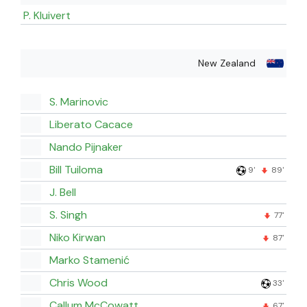
P. Kluivert
New Zealand
S. Marinovic
Liberato Cacace
Nando Pijnaker
Bill Tuiloma
9'
89'
J. Bell
S. Singh
77'
Niko Kirwan
87'
Marko Stamenić
Chris Wood
33'
Callum McCowatt
67'