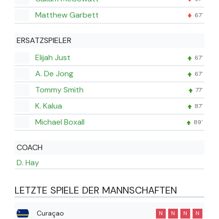
Matthew Garbett
67'
ERSATZSPIELER
Elijah Just
67'
A. De Jong
67'
Tommy Smith
77'
K. Kalua
87'
Michael Boxall
89'
COACH
D. Hay
LETZTE SPIELE DER MANNSCHAFTEN
Curaçao
N
N
N
N