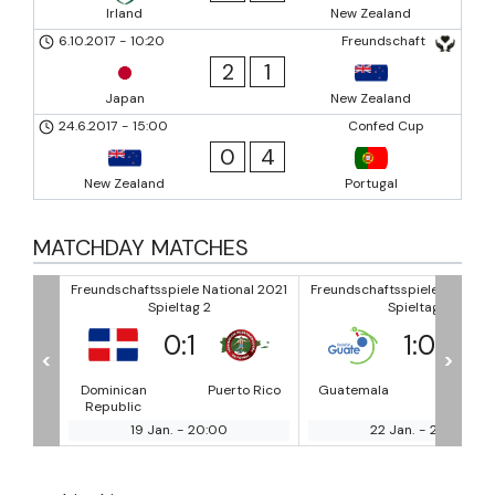
Irland
New Zealand
6.10.2017
-
10:20
Freundschaft
2
1
Japan
New Zealand
24.6.2017
-
15:00
Confed Cup
0
4
New Zealand
Portugal
MATCHDAY MATCHES
nal 2021
Freundschaftsspiele National 2021
Freundschaftsspiele National
Spieltag 2
Spieltag 2
1
:
0
-
:
-
<
>
to Rico
Guatemala
Puerto Rico
Guatemala
Puerto
22 Jan.
-
23:00
Begegnung abgebroche