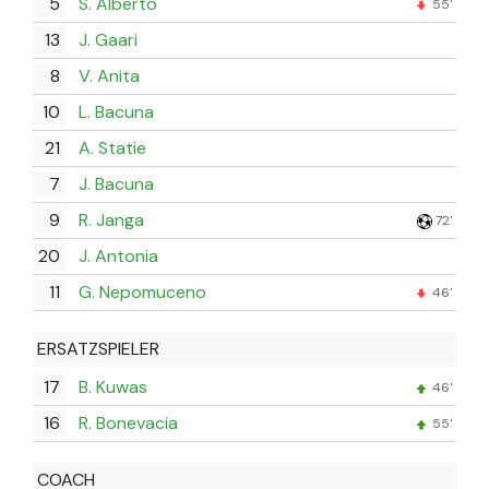
5
S. Alberto
55'
13
J. Gaari
8
V. Anita
10
L. Bacuna
21
A. Statie
7
J. Bacuna
9
R. Janga
72'
20
J. Antonia
11
G. Nepomuceno
46'
ERSATZSPIELER
17
B. Kuwas
46'
16
R. Bonevacia
55'
COACH