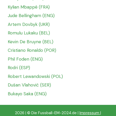
Kylian Mbappé (FRA)
Jude Bellingham (ENG)
Artem Dovbyk (UKR)
Romulu Lukaku (BEL)
Kevin De Bruyne (BEL)
Cristiano Ronaldo (POR)
Phil Foden (ENG)
Rodri (ESP)
Robert Lewandowski (POL)
Dušan Vlahović (SER)
Bukayo Saka (ENG)
2026 | © Die Fussball-EM-2024.de |
Impressum
|