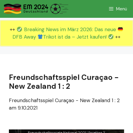
Zum
Menü
Inhalt
springen
++
Breaking News im März 2026: Das neue
DFB Away
Trikot ist da – Jetzt kaufen!
++
Freundschaftsspiel Curaçao -
New Zealand 1 : 2
Freundschaftsspiel Curaçao - New Zealand 1 : 2
am 9.10.2021
Freundschaftsspiele National 2021
Spieltag 2
|