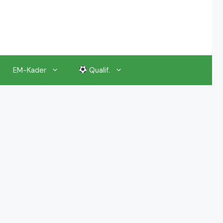
EM-Kader
Qualif.
EM 2024 Gruppenauslosung
EM 2024 Kalender, Termine
EM 2024 Anstoßzeiten & Uhrzeiten
EM 2024 Tickets Preise & Eintrittskarten