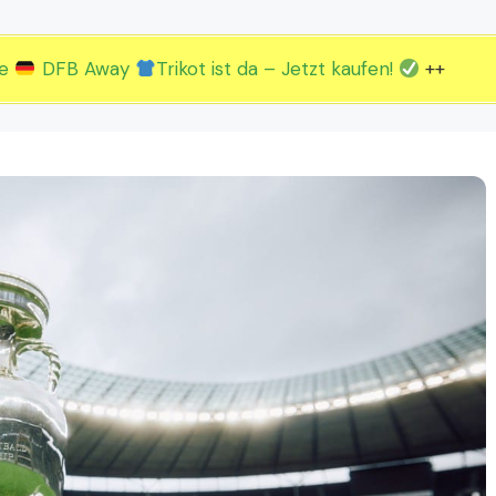
2.EM Spieltag vom 19. bis 22.06.
3.EM Spieltag vom 23. bis 26.06.
ue
DFB Away
Trikot ist da – Jetzt kaufen!
++