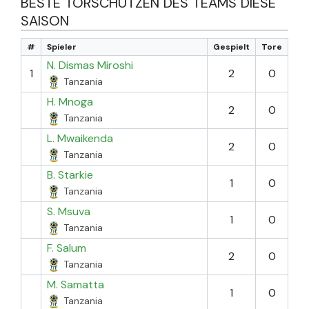
BESTE TORSCHÜTZEN DES TEAMS DIESE
SAISON
#
Spieler
Gespielt
Tore
N. Dismas Miroshi
1
2
0
Tanzania
H. Mnoga
2
0
Tanzania
L. Mwaikenda
2
0
Tanzania
B. Starkie
1
0
Tanzania
S. Msuva
1
0
Tanzania
F. Salum
2
0
Tanzania
M. Samatta
1
0
Tanzania