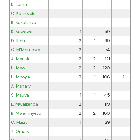
K. Juma
C. Kachwele
B. Kakolanya
K. Kawawa
1
59
D. Kibu
2
1
99
C. M'Mombwa
2
74
A. Manula
2
2
121
H. Mao
2
2
120
H. Mnoga
2
1
106
1
A. Mshary
S. Msuva
1
1
45
L. Mwaikenda
2
1
119
B. Mwamnyeto
2
2
180
C. Mzize
1
29
Y. Omary