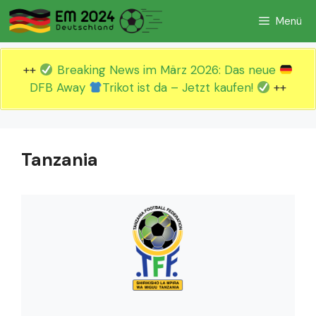
Zum
Menü
Inhalt
springen
++
Breaking News im März 2026: Das neue
DFB Away
Trikot ist da – Jetzt kaufen!
++
Tanzania