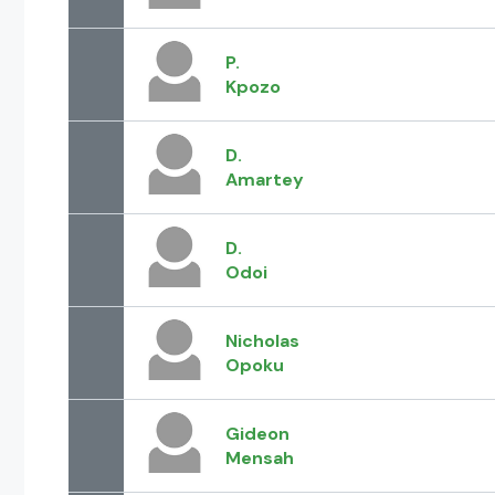
P.
Kpozo
D.
Amartey
D.
Odoi
Nicholas
Opoku
Gideon
Mensah