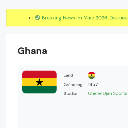
EM 2024 Gruppe E
EM 2024 Gruppe F
++
Breaking News im März 2026: Das ne
Ghana
Land
1957
Gründung
Ohene Djan Sports
Stadion