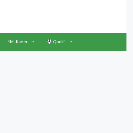
EM-Kader
Qualif.
EM 2024 Gruppenauslosung
EM 2024 Kalender, Termine
EM 2024 Anstoßzeiten & Uhrzeiten
EM 2024 Tickets Preise & Eintrittskarten