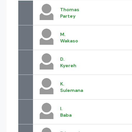
Thomas
Partey
M.
Wakaso
D.
Kyereh
K.
Sulemana
I.
Baba