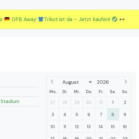
2.EM Spieltag vom 19. bis 22.06.
3.EM Spieltag vom 23. bis 26.06.
ue
DFB Away
Trikot ist da – Jetzt kaufen!
++
Mo.
Di.
Mi.
Do.
Fr.
Sa.
So.
 Stadium
27
28
29
30
31
1
2
3
4
5
6
7
8
9
10
11
12
13
14
15
16
17
18
19
20
21
22
23