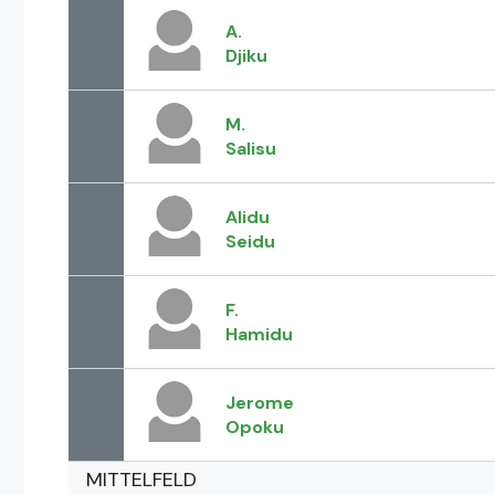
A.
Djiku
M.
Salisu
Alidu
Seidu
F.
Hamidu
Jerome
Opoku
MITTELFELD