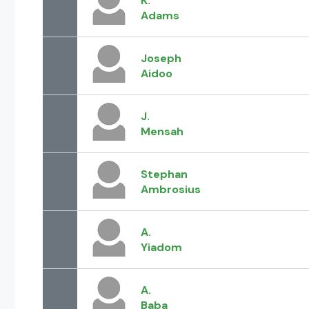
K.
Adams
Joseph
Aidoo
J.
Mensah
Stephan
Ambrosius
A.
Yiadom
A.
Baba