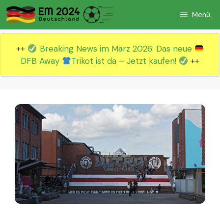
Zum
Menü
Inhalt
springen
++
Breaking News im März 2026: Das neue
DFB Away
Trikot ist da – Jetzt kaufen!
++