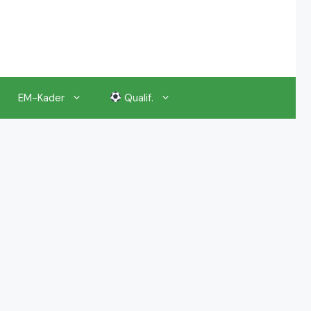
EM-Kader
Qualif.
EM 2024 Gruppenauslosung
EM 2024 Kalender, Termine
EM 2024 Anstoßzeiten & Uhrzeiten
EM 2024 Tickets Preise & Eintrittskarten