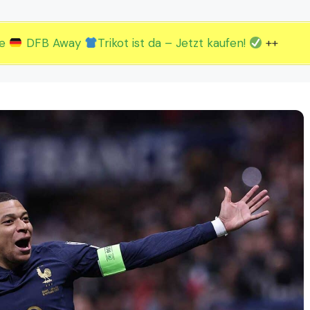
2.EM Spieltag vom 19. bis 22.06.
3.EM Spieltag vom 23. bis 26.06.
ue
DFB Away
Trikot ist da – Jetzt kaufen!
++