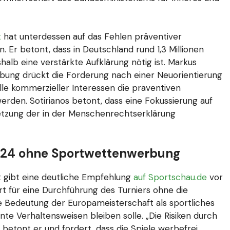
t
hat unterdessen auf das Fehlen präventiver
Er betont, dass in Deutschland rund 1,3 Millionen
alb eine verstärkte Aufklärung nötig ist. Markus
ung drückt die Forderung nach einer Neuorientierung
lle kommerzieller Interessen die präventiven
den. Sotirianos betont, dass eine Fokussierung auf
etzung der in der Menschenrechtserklärung
2024 ohne Sportwettenwerbung
 gibt eine deutliche Empfehlung
auf Sportschau.de
vor
rt für eine Durchführung des Turniers ohne die
 Bedeutung der Europameisterschaft als sportliches
nte Verhaltensweisen bleiben solle. „Die Risiken durch
tont er und fordert, dass die Spiele werbefrei